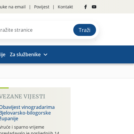
uke na email
Povijest
Kontakt
Traži
ije
Za službenike
VEZANE VIJESTI
Obavijest vinogradarima
Bjelovarsko-bilogorske
županije
Vruće i sparno vrijeme
prevladavalo je posljednjih 14