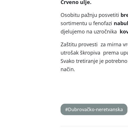
Crveno ulje.
Osobitu pažnju posvetiti
br
sortimentu u fenofazi
nabu
djelujemo na uzročnika
kov
Zaštitu provesti za mirna v
utrošak škropiva prema uput
Svako tretiranje je potrebno
način.
#Dubrovačko-neretvanska