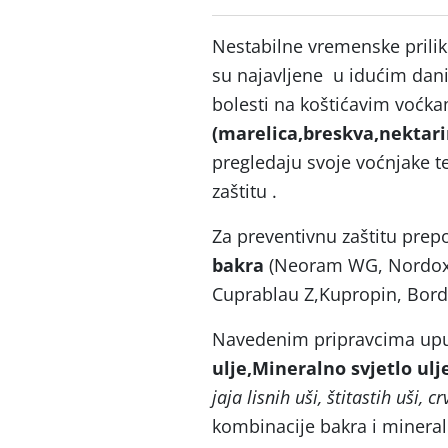
Nestabilne vremenske prili
su najavljene u idućim danim
bolesti na koštićavim voćk
(marelica,breskva,nektarin
pregledaju svoje voćnjake t
zaštitu .
Za preventivnu zaštitu pre
bakra
(Neoram WG, Nordox
Cuprablau Z,Kupropin, Bord
Navedenim pripravcima uput
ulje,Mineralno svjetlo ulj
jaja lisnih uši, štitastih uši,
kombinacije bakra i mineral