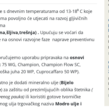
ke s dnevnim temperaturama od 13-18⁰ C koje
a povoljno će utjecati na razvoj gljivičnih
ama
a,šljiva,trešnja) .
Upućuju se voćari da
e na osnovi razvojne faze naprave preventivnu
poručujemo uporabu pripravaka na
osnovi
 75 WG, Champion, Champion Flow SC,
oška juha 20 WP, Cuprocaffaro 50 WP).
no je dodati mineralno ulje (
Bijelo
e
) za zaštitu od prezimljujućih oblika štetnika
(
 crvenog pauka)
ili koristiti gotove tvorničke
nog ulja trgovačkog naziva
Modro ulje i