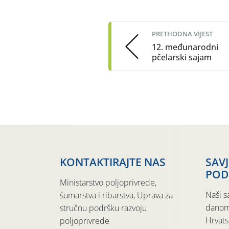
Post
navigation
PRETHODNA VIJEST
12. međunarodni
pčelarski sajam
KONTAKTIRAJTE NAS
SAV
POD
Ministarstvo poljoprivrede,
Naši s
šumarstva i ribarstva, Uprava za
danom
stručnu podršku razvoju
Hrvats
poljoprivrede