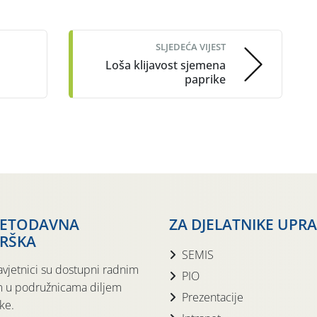
SLJEDEĆA VIJEST
Loša klijavost sjemena
paprike
JETODAVNA
ZA DJELATNIKE UPR
RŠKA
SEMIS
avjetnici su dostupni radnim
PIO
 u podružnicama diljem
Prezentacije
ke.