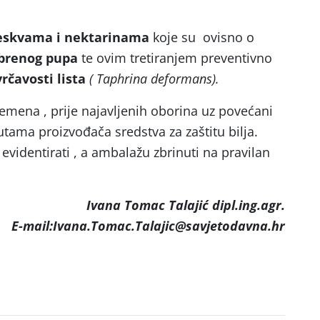
eskvama i nektarinama
koje su ovisno o
brenog pupa
te ovim tretiranjem preventivno
rčavosti lista
( Taphrina deformans).
remena , prije najavljenih oborina uz povećani
ama proizvođača sredstva za zaštitu bilja.
 evidentirati , a ambalažu zbrinuti na pravilan
Ivana Tomac Talajić dipl.ing.agr.
E-mail:Ivana.Tomac.Talajic@savjetodavna.hr