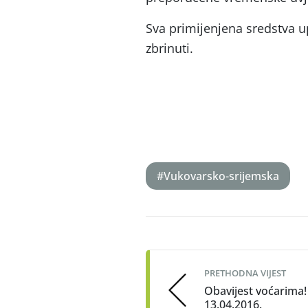
Sva primijenjena sredstva u
zbrinuti.
#Vukovarsko-srijemska
Post
navigation
PRETHODNA VIJEST
Obavijest voćarima!
13.04.2016.