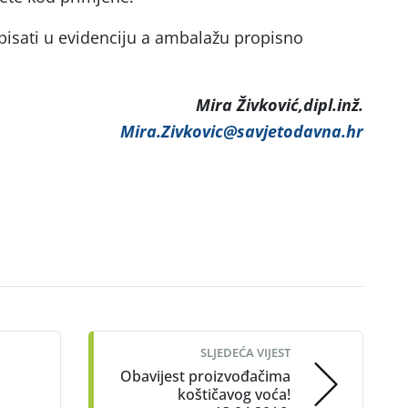
pisati u evidenciju a ambalažu propisno
Mira Živković,dipl.inž.
Mira.Zivkovic@savjetodavna.hr
SLJEDEĆA VIJEST
Obavijest proizvođačima
koštičavog voća!