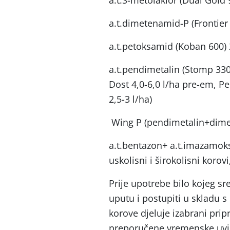
a.t.S-metolaklor (Dual Gold 
a.t.dimetenamid-P (Frontier 
a.t.petoksamid (Koban 600) 2
a.t.pendimetalin (Stomp 33
Dost 4,0-6,0 l/ha pre-em, P
2,5-3 l/ha)
Wing P (pendimetalin+dimet
a.t.bentazon+ a.t.imazamoks 
uskolisni i širokolisni koro
Prije upotrebe bilo kojeg sre
uputu i postupiti u skladu 
korove djeluje izabrani pripr
preporučene vremenske uvj