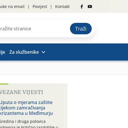
uke na email
Povijest
Kontakt
Traži
ije
Za službenike
VEZANE VIJESTI
Uputa o mjerama zaštite
tijekom zamračivanja
krizantema u Međimurju
Sredina i druga polovica
kolovoza je kritično razdoblje u