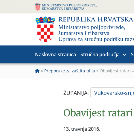
Naslovna stranica
Stručna područja
S
»
Preporuke za zaštitu bilja
»
Obavijest ratari 
ŽUPANIJA:
Vukovarsko-sri
Obavijest ratari
13. travnja 2016.