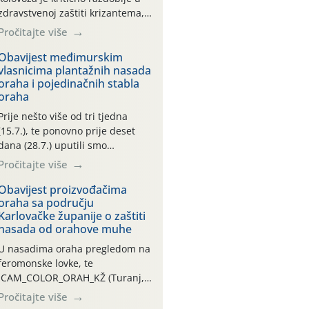
zdravstvenoj zaštiti krizantema,
a prije zamračivanja u proteklom
Pročitajte više
smo mjesecu tri puta upućivali
preporuke o preventivnim
Obavijest međimurskim
vlasnicima plantažnih nasada
mjerama zaštite krizantema od
oraha i pojedinačnih stabla
najčešćih uzročnika bolesti,
oraha
štetnika i fito-fagnih grinja (23.7.,
14.7., 06.7.)! Na početku ovog
Prije nešto više od tri tjedna
mjeseca je zabilježeno je
(15.7.), te ponovno prije deset
povijesno i ekstremno vruće
dana (28.7.) uputili smo
meteorološko razdoblje, uz
obavijesti vlasnicima plantažnih
Pročitajte više
najviše temperature […]
nasada oraha i pojedinačnih
stabla o početku leta i
Obavijest proizvođačima
oraha sa području
ovogodišnjoj potrebi usmjerenog
Karlovačke županije o zaštiti
suzbijanja orahove muhe
nasada od orahove muhe
(Rhagoletis completa)! Već
dvanaest dana traje drugi
U nasadima oraha pregledom na
ovogodišnji “toplinski udar”, koji
feromonske lovke, te
naročito izražen zadnja šest
CAM_COLOR_ORAH_KŽ (Turanj,
dana (31.7.-05.8.), jer najviše
Vojnić) zabilježena je mala
Pročitajte više
temperature zraka svakodnevno
populacija odraslih oblika