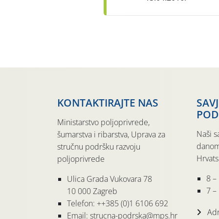
KONTAKTIRAJTE NAS
SAV
POD
Ministarstvo poljoprivrede,
Naši s
šumarstva i ribarstva, Uprava za
danom
stručnu podršku razvoju
Hrvats
poljoprivrede
8 –
Ulica Grada Vukovara 78
7 – 
10 000 Zagreb
Telefon: ++385 (0)1 6106 692
Adr
Email: strucna-podrska@mps.hr