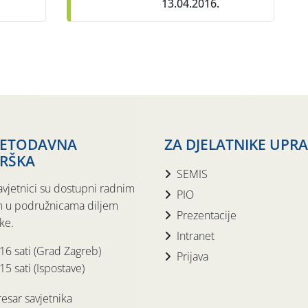
13.04.2016.
JETODAVNA
ZA DJELATNIKE UPR
RŠKA
SEMIS
avjetnici su dostupni radnim
PIO
 u podružnicama diljem
Prezentacije
ke.
Intranet
 16 sati (Grad Zagreb)
Prijava
15 sati (Ispostave)
esar savjetnika