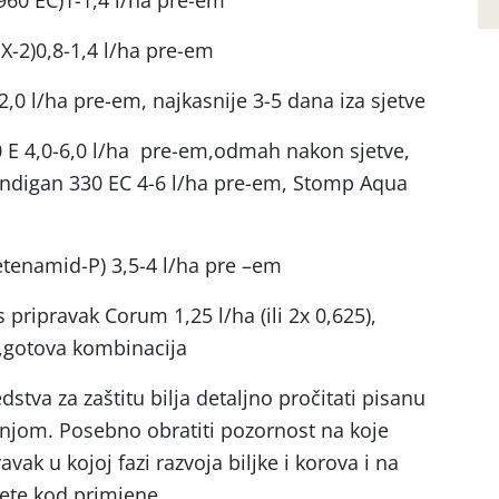
960 EC)1-1,4 l/ha pre-em
X-2)0,8-1,4 l/ha pre-em
,0 l/ha pre-em, najkasnije 3-5 dana iza sjetve
0 E 4,0-6,0 l/ha pre-em,odmah nakon sjetve,
endigan 330 EC 4-6 l/ha pre-em, Stomp Aqua
enamid-P) 3,5-4 l/ha pre –em
pripravak Corum 1,25 l/ha (ili 2x 0,625),
vi,gotova kombinacija
dstva za zaštitu bilja detaljno pročitati pisanu
s njom. Posebno obratiti pozornost na koje
avak u kojoj fazi razvoja biljke i korova i na
ete kod primjene.