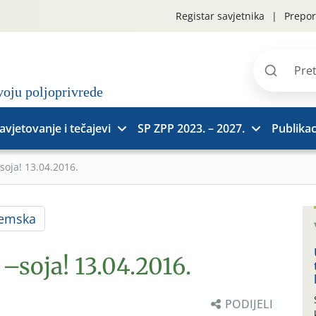
Registar savjetnika
Prepor
Pretraži
stranice
avjetovanje i tečajevi
SP ZPP 2023. – 2027.
Publikac
–soja! 13.04.2016.
jemska
 –soja! 13.04.2016.
PODIJELI