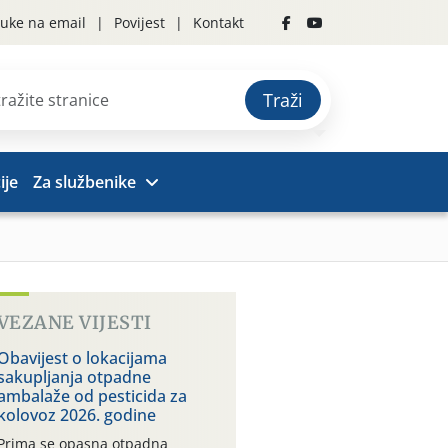
uke na email
Povijest
Kontakt
Traži
ije
Za službenike
VEZANE VIJESTI
Obavijest o lokacijama
sakupljanja otpadne
ambalaže od pesticida za
kolovoz 2026. godine
Prima se opasna otpadna