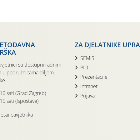
JETODAVNA
ZA DJELATNIKE UPR
RŠKA
SEMIS
avjetnici su dostupni radnim
PIO
 u podružnicama diljem
Prezentacije
ke.
Intranet
 16 sati (Grad Zagreb)
Prijava
15 sati (Ispostave)
esar savjetnika