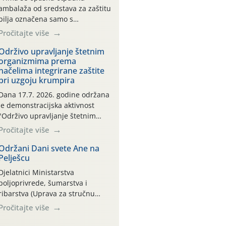
ambalaža od sredstava za zaštitu
bilja označena samo s
piktogramima i oznakom
Pročitajte više
CROCPA EKO MODEL:
Transportna ambalaža kao i
Održivo upravljanje štetnim
organizmima prema
ambalaža drugih proizvoda koji
načelima integrirane zaštite
nisu sredstva za zaštitu bilja
pri uzgoju krumpira
(npr. ambalaža od mineralnih
gnojiva,) se ne prihvaća.
Dana 17.7. 2026. godine održana
Korisnicima je osiguran
je demonstracijska aktivnost
besplatni povrat prazne
"Održivo upravljanje štetnim
ambalaže isključivo ovih tvrtki:
organizmima prema načelima
Pročitajte više
AGROCHEM-MAKS, AGRONOM,
integrirane zaštite pri uzgoju
ALBAUGH TKI* (PINUS […]
krumpira" na pokusnom polju
Održani Dani svete Ane na
Pelješcu
"Poredje", kraj naselja Belica
(ARKOD parcela ID 2445031)
Djelatnici Ministarstva
(središnji dio Međimurske
poljoprivrede, šumarstva i
županije).
ribarstva (Uprava za stručnu
podršku razvoju poljoprivrede)
Pročitajte više
sudjelovali su na tradicionalnom
Vinskom forumu, održanom