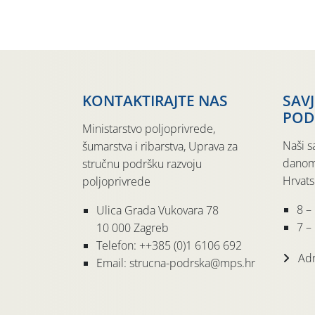
KONTAKTIRAJTE NAS
SAV
POD
Ministarstvo poljoprivrede,
Naši s
šumarstva i ribarstva, Uprava za
danom
stručnu podršku razvoju
Hrvats
poljoprivrede
8 –
Ulica Grada Vukovara 78
7 – 
10 000 Zagreb
Telefon: ++385 (0)1 6106 692
Adr
Email: strucna-podrska@mps.hr