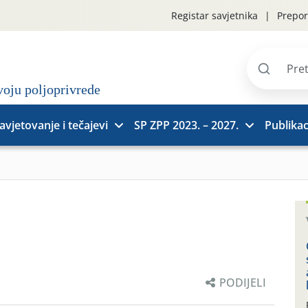
Registar savjetnika
Prepor
Pretraži
stranice
avjetovanje i tečajevi
SP ZPP 2023. – 2027.
Publikac
PODIJELI