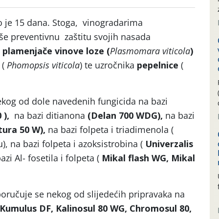
 je 15 dana. Stoga, vinogradarima
še preventivnu zaštitu svojih nasada
a
plamenjače vinove loze (
Plasmomara viticola
)
i
(
Phomopsis viticola
) te uzročnika
pepelnice
(
kog od dole navedenih fungicida na bazi
 ),
na bazi ditianona
(Delan
700 WDG),
na bazi
tura 50 W),
na bazi folpeta i triadimenola (
u), na bazi folpeta i azoksistrobina (
Univerzalis
azi Al- fosetila i folpeta (
Mikal flash WG, Mikal
poručuje se nekog od slijedećih pripravaka na
, Kumulus DF, Kalinosul 80 WG, Chromosul 80,