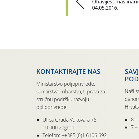
Obavijest maslinari
04.05.2016.
KONTAKTIRAJTE NAS
SAV
POD
Ministarstvo poljoprivrede,
Naši s
šumarstva i ribarstva, Uprava za
danom
stručnu podršku razvoju
Hrvats
poljoprivrede
8 –
Ulica Grada Vukovara 78
7 – 
10 000 Zagreb
Telefon: ++385 (0)1 6106 692