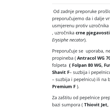
Od zadnje preporuke prošlo
preporučujemo da i dalje vr
usmjerenu protiv uzročnik
, uzročnika
crne pjegavost
Erysiphe necator
).
Preporučuje se uporaba, ne
propineba (
Antracol WG 70
folpeta
( Folpan 80 WG, Fu
Shavit F
– suzbija i pepelnic
– suzbija i pepelnicu) ili na b
Premium F
).
Za zaštitu od pepelnice pre
bazi sumpora (
Thiovit Jet