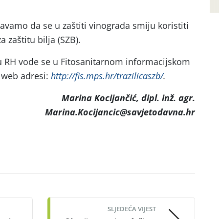
.
vamo da se u zaštiti vinograda smiju koristiti
 zaštitu bilja (SZB).
 u RH vode se u Fitosanitarnom informacijskom
 web adresi:
http://fis.mps.hr/trazilicaszb/
.
Marina Kocijančić, dipl. inž. agr.
Marina.Kocijancic@savjetodavna.hr
SLJEDEĆA VIJEST