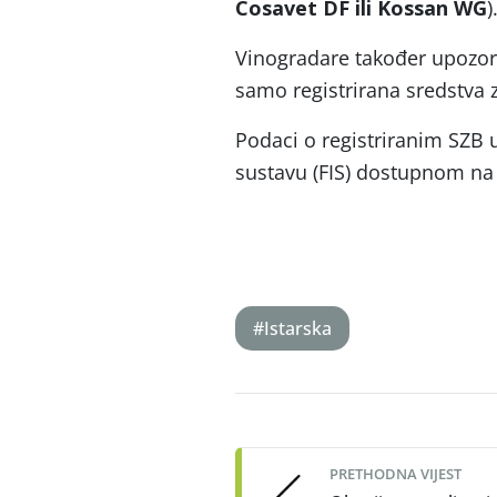
Cosavet DF ili Kossan WG
)
Vinogradare također upozora
samo registrirana sredstva za
Podaci o registriranim SZB
sustavu (FIS) dostupnom na
#Istarska
Post
navigation
PRETHODNA VIJEST