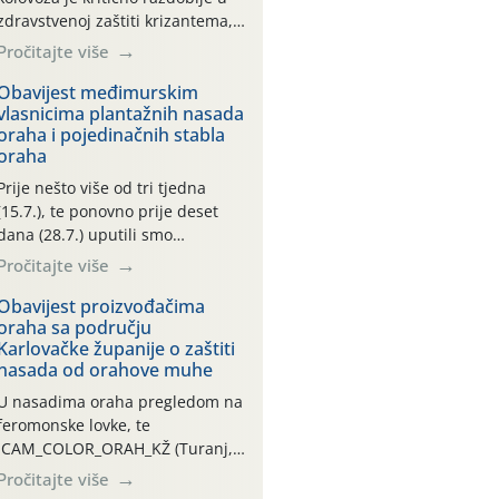
zdravstvenoj zaštiti krizantema,
a prije zamračivanja u proteklom
Pročitajte više
smo mjesecu tri puta upućivali
preporuke o preventivnim
Obavijest međimurskim
vlasnicima plantažnih nasada
mjerama zaštite krizantema od
oraha i pojedinačnih stabla
najčešćih uzročnika bolesti,
oraha
štetnika i fito-fagnih grinja (23.7.,
14.7., 06.7.)! Na početku ovog
Prije nešto više od tri tjedna
mjeseca je zabilježeno je
(15.7.), te ponovno prije deset
povijesno i ekstremno vruće
dana (28.7.) uputili smo
meteorološko razdoblje, uz
obavijesti vlasnicima plantažnih
Pročitajte više
najviše temperature […]
nasada oraha i pojedinačnih
stabla o početku leta i
Obavijest proizvođačima
oraha sa području
ovogodišnjoj potrebi usmjerenog
Karlovačke županije o zaštiti
suzbijanja orahove muhe
nasada od orahove muhe
(Rhagoletis completa)! Već
dvanaest dana traje drugi
U nasadima oraha pregledom na
ovogodišnji “toplinski udar”, koji
feromonske lovke, te
naročito izražen zadnja šest
CAM_COLOR_ORAH_KŽ (Turanj,
dana (31.7.-05.8.), jer najviše
Vojnić) zabilježena je mala
Pročitajte više
temperature zraka svakodnevno
populacija odraslih oblika