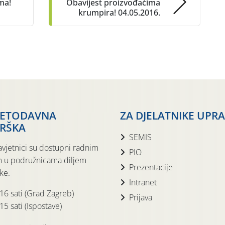
ma!
Obavijest proizvođačima
krumpira! 04.05.2016.
JETODAVNA
ZA DJELATNIKE UPR
RŠKA
SEMIS
avjetnici su dostupni radnim
PIO
 u podružnicama diljem
Prezentacije
ke.
Intranet
 16 sati (Grad Zagreb)
Prijava
15 sati (Ispostave)