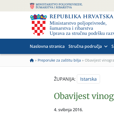
Naslovna stranica
Stručna područja
S
»
Preporuke za zaštitu bilja
»
Obavijest vinogr
ŽUPANIJA:
Istarska
Obavijest vinog
4. svibnja 2016.