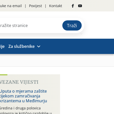
uke na email
Povijest
Kontakt
Traži
ije
Za službenike
VEZANE VIJESTI
Uputa o mjerama zaštite
tijekom zamračivanja
krizantema u Međimurju
Sredina i druga polovica
kolovoza je kritično razdoblje u