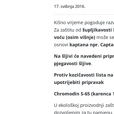
17. svibnja 2016.
Kišno vrijeme pogoduje razv
Za zaštitu od
šupljikavosti l
voću (osim višnje)
može se 
osnovi
kaptana npr. Capta
Na šljivi
će navedeni pripr
pjegavosti šljive
.
Protiv kozičavosti lista na
upotrijebiti pripravak
Chromodin S-65
(karenca 
U ekološkoj proizvodnji zašti
dozvoljenim za tu namjenu.