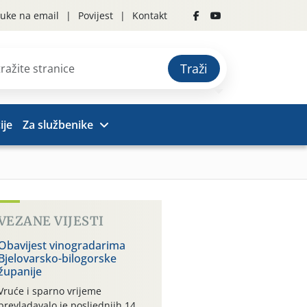
uke na email
Povijest
Kontakt
Traži
ije
Za službenike
VEZANE VIJESTI
Obavijest vinogradarima
Bjelovarsko-bilogorske
županije
Vruće i sparno vrijeme
prevladavalo je posljednjih 14