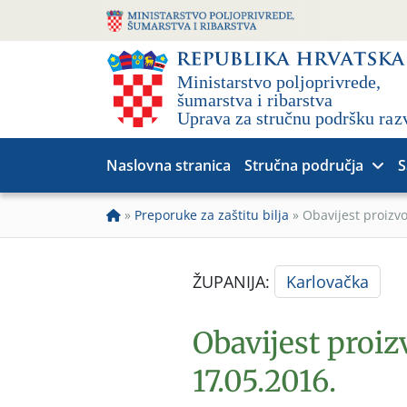
Naslovna stranica
Stručna područja
S
»
Preporuke za zaštitu bilja
»
Obavijest proizv
ŽUPANIJA:
Karlovačka
Obavijest proi
17.05.2016.