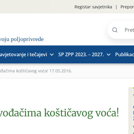
Registar savjetnika
Prepor
Pretraži
stranice
avjetovanje i tečajevi
SP ZPP 2023. – 2027.
Publikac
ođačima koštičavog voća! 17.05.2016.
zvođačima koštičavog voća!