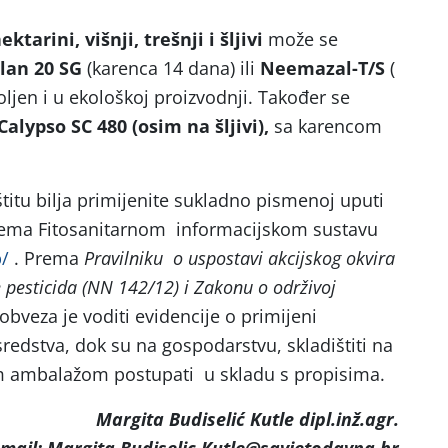
ektarini, višnji, trešnji i šljivi
može se
lan 20 SG
(karenca 14 dana) ili
Neemazal-T/S
(
oljen i u ekološkoj proizvodnji. Također se
Calypso SC 480
(osim na šljivi),
sa karencom
titu bilja primijenite sukladno pismenoj uputi
rema Fitosanitarnom informacijskom sustavu
b/
. Prema
Pravilniku o uspostavi akcijskog okvira
 pesticida (NN 142/12) i Zakonu o održivoj
obveza je voditi evidencije o primijeni
 sredstva, dok su na gospodarstvu, skladištiti na
m ambalažom postupati u skladu s propisima.
Margita Budiselić Kutle dipl.inž.agr.