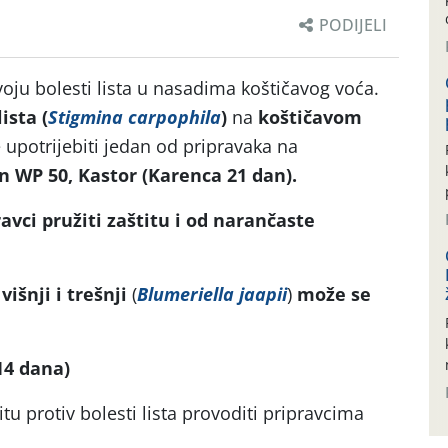
PODIJELI
oju bolesti lista u nasadima koštičavog voća.
ista (
Stigmina carpophila
)
na
koštičavom
upotrijebiti jedan od pripravaka na
n WP 50, Kastor
(Karenca 21 dan).
avci pružiti zaštitu
i od narančaste
 višnji
i trešnji
(
Blumeriella jaapii
)
može se
14 dana)
tu protiv bolesti lista provoditi pripravcima