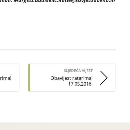
-mail: Margita.Budiselic.Kutle@savjetodavna.hr
SLJEDEĆA VIJEST
rima!
Obavijest ratarima!
17.05.2016.