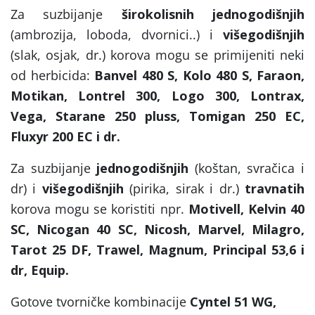
Za suzbijanje
širokolisnih jednogodišnjih
(ambrozija, loboda, dvornici..) i
višegodišnjih
(slak, osjak, dr.) korova mogu se primijeniti neki
od herbicida:
Banvel 480 S, Kolo 480 S, Faraon,
Motikan, Lontrel 300, Logo 300, Lontrax,
Vega, Starane 250 pluss, Tomigan 250 EC,
Fluxyr 200 EC i dr.
Za suzbijanje
jednogodišnjih
(koštan, svračica i
dr) i
višegodišnjih
(pirika, sirak i dr.)
travnatih
korova mogu se koristiti npr.
Motivell, Kelvin 40
SC, Nicogan 40 SC, Nicosh, Marvel, Milagro,
Tarot 25 DF, Trawel, Magnum, Principal 53,6 i
dr, Equip.
Gotove tvorničke kombinacije
Cyntel 51 WG,