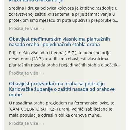
Sredina i druga polovica kolovoza je kritično razdoblje u
zdravstvenoj zaštiti krizantema, a prije zamračivanja u
proteklom smo mjesecu tri puta upućivali preporuke o
preventivnim mjerama zaštite krizantema od najčešćih
Pročitajte više
uzročnika bolesti, štetnika i fito-fagnih grinja (23.7., 14.7.,
06.7.)! Na početku ovog mjeseca je zabilježeno je
Obavijest međimurskim vlasnicima plantažnih
nasada oraha i pojedinačnih stabla oraha
povijesno i ekstremno vruće meteorološko razdoblje, uz
najviše temperature […]
Prije nešto više od tri tjedna (15.7.), te ponovno prije
deset dana (28.7.) uputili smo obavijesti vlasnicima
plantažnih nasada oraha i pojedinačnih stabla o početku
leta i ovogodišnjoj potrebi usmjerenog suzbijanja
Pročitajte više
orahove muhe (Rhagoletis completa)! Već dvanaest dana
traje drugi ovogodišnji “toplinski udar”, koji naročito
Obavijest proizvođačima oraha sa području
Karlovačke županije o zaštiti nasada od orahove
izražen zadnja šest dana (31.7.-05.8.), jer najviše
muhe
temperature zraka svakodnevno […]
U nasadima oraha pregledom na feromonske lovke, te
CAM_COLOR_ORAH_KŽ (Turanj, Vojnić) zabilježena je
mala populacija odraslih oblika orahove muhe
(Rhagoletis completa). Niska brojnost može se objasniti
Pročitajte više
činjenicom da je riječ o mladim nasadima s vrlo malim