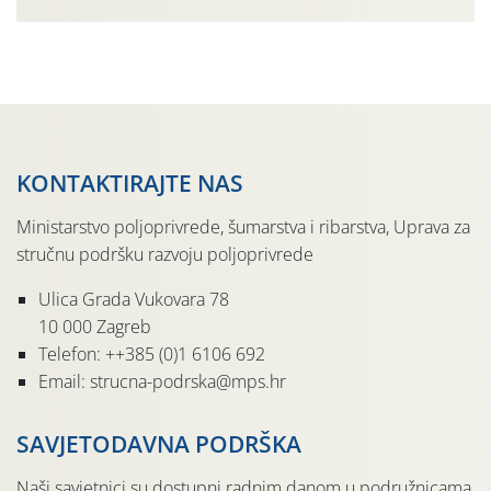
urodom, što je povezano i s manjim brojem prezimjelih
jedinki. U starijim nasadima, na žutim ljepljivim Rebell
pločama s […]
KONTAKTIRAJTE NAS
Ministarstvo poljoprivrede, šumarstva i ribarstva, Uprava za
stručnu podršku razvoju poljoprivrede
Ulica Grada Vukovara 78
10 000 Zagreb
Telefon: ++385 (0)1 6106 692
Email: strucna-podrska@mps.hr
SAVJETODAVNA PODRŠKA
Naši savjetnici su dostupni radnim danom u podružnicama