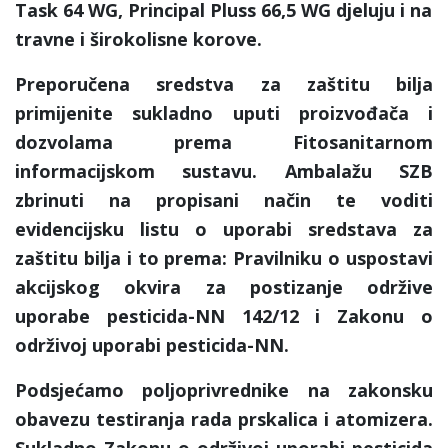
Task 64 WG, Principal Pluss 66,5 WG djeluju i na
travne i širokolisne korove.
Preporučena sredstva za zaštitu bilja
primijenite sukladno uputi proizvođača i
dozvolama prema Fitosanitarnom
informacijskom sustavu. Ambalažu SZB
zbrinuti na propisani način te voditi
evidencijsku listu o uporabi sredstava za
zaštitu bilja i to prema: Pravilniku o uspostavi
akcijskog okvira za postizanje održive
uporabe pesticida-NN 142/12 i Zakonu o
održivoj uporabi pesticida-NN.
Podsjećamo poljoprivrednike na zakonsku
obavezu testiranja rada prskalica i atomizera.
Sukladno Zakonu o održivoj uporabi pesticida