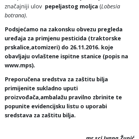
značajniji ulov
pepeljastog moljca
(
Lobesia
botrana)
.
Podsjećamo na zakonsku obvezu pregleda
uređaja za primjenu pesticida (traktorske
prskalice,atomizeri) do 26.11.2016. koje
obavljaju ovlaštene ispitne stanice (popis na
www.mps).
Preporučena sredstva za zaštitu bilja
primijenite sukladno uputi
proizvođača,ambalažu pravilno zbrinite te
popunite evidencijsku listu o uporabi
sredstava za zaštitu bilja.
mr.sci.Ivana Župić