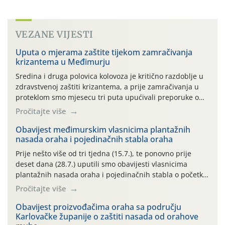
VEZANE VIJESTI
Uputa o mjerama zaštite tijekom zamračivanja
krizantema u Međimurju
Sredina i druga polovica kolovoza je kritično razdoblje u
zdravstvenoj zaštiti krizantema, a prije zamračivanja u
proteklom smo mjesecu tri puta upućivali preporuke o
preventivnim mjerama zaštite krizantema od najčešćih
Pročitajte više
uzročnika bolesti, štetnika i fito-fagnih grinja (23.7., 14.7.,
06.7.)! Na početku ovog mjeseca je zabilježeno je
Obavijest međimurskim vlasnicima plantažnih
nasada oraha i pojedinačnih stabla oraha
povijesno i ekstremno vruće meteorološko razdoblje, uz
najviše temperature […]
Prije nešto više od tri tjedna (15.7.), te ponovno prije
deset dana (28.7.) uputili smo obavijesti vlasnicima
plantažnih nasada oraha i pojedinačnih stabla o početku
leta i ovogodišnjoj potrebi usmjerenog suzbijanja
Pročitajte više
orahove muhe (Rhagoletis completa)! Već dvanaest dana
traje drugi ovogodišnji “toplinski udar”, koji naročito
Obavijest proizvođačima oraha sa području
Karlovačke županije o zaštiti nasada od orahove
izražen zadnja šest dana (31.7.-05.8.), jer najviše