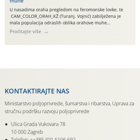
muhe
temperature zraka svakodnevno […]
U nasadima oraha pregledom na feromonske lovke, te
CAM_COLOR_ORAH_KŽ (Turanj, Vojnić) zabilježena je
mala populacija odraslih oblika orahove muhe
(Rhagoletis completa). Niska brojnost može se objasniti
Pročitajte više
činjenicom da je riječ o mladim nasadima s vrlo malim
urodom, što je povezano i s manjim brojem prezimjelih
jedinki. U starijim nasadima, na žutim ljepljivim Rebell
pločama s […]
KONTAKTIRAJTE NAS
Ministarstvo poljoprivrede, šumarstva i ribarstva, Uprava za
stručnu podršku razvoju poljoprivrede
Ulica Grada Vukovara 78
10 000 Zagreb
Telefon: ++385 (0)1 6106 692