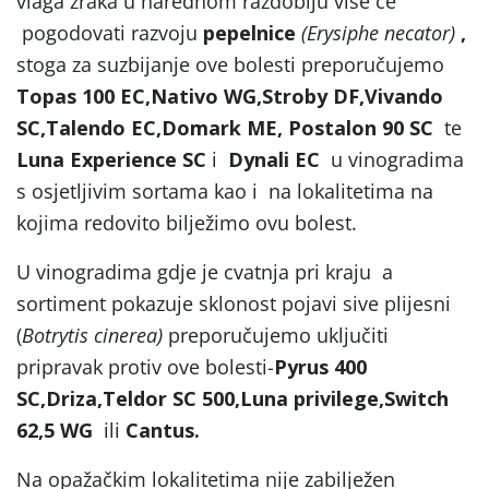
vlaga zraka u narednom razdoblju više će
pogodovati razvoju
pepelnice
(Erysiphe necator)
,
stoga za suzbijanje ove bolesti preporučujemo
Topas 100 EC,Nativo WG,Stroby DF,Vivando
SC,Talendo EC,Domark ME, Postalon 90 SC
te
Luna Experience SC
i
Dynali EC
u vinogradima
s osjetljivim sortama kao i na lokalitetima na
kojima redovito bilježimo ovu bolest.
U vinogradima gdje je cvatnja pri kraju a
sortiment pokazuje sklonost pojavi sive plijesni
(
Botrytis cinerea)
preporučujemo uključiti
pripravak protiv ove bolesti-
Pyrus 400
SC,Driza,Teldor SC 500,Luna privilege,Switch
62,5 WG
ili
Cantus.
Na opažačkim lokalitetima nije zabilježen