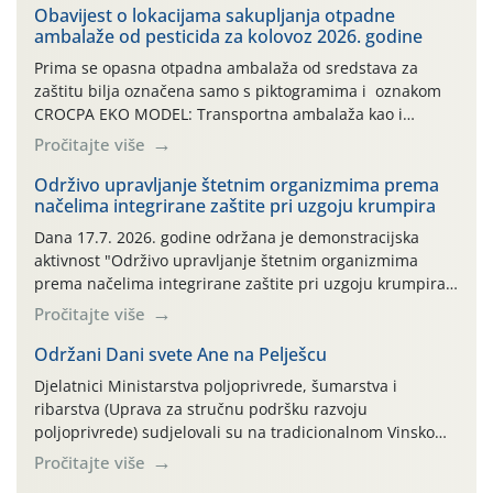
Obavijest o lokacijama sakupljanja otpadne
ambalaže od pesticida za kolovoz 2026. godine
Prima se opasna otpadna ambalaža od sredstava za
zaštitu bilja označena samo s piktogramima i oznakom
CROCPA EKO MODEL: Transportna ambalaža kao i
ambalaža drugih proizvoda koji nisu sredstva za zaštitu
Pročitajte više
bilja (npr. ambalaža od mineralnih gnojiva,) se ne
prihvaća. Korisnicima je osiguran besplatni povrat
Održivo upravljanje štetnim organizmima prema
načelima integrirane zaštite pri uzgoju krumpira
prazne ambalaže isključivo ovih tvrtki: AGROCHEM-MAKS,
AGRONOM, ALBAUGH TKI* (PINUS […]
Dana 17.7. 2026. godine održana je demonstracijska
aktivnost "Održivo upravljanje štetnim organizmima
prema načelima integrirane zaštite pri uzgoju krumpira"
na pokusnom polju "Poredje", kraj naselja Belica (ARKOD
Pročitajte više
parcela ID 2445031) (središnji dio Međimurske županije).
Održani Dani svete Ane na Pelješcu
Djelatnici Ministarstva poljoprivrede, šumarstva i
ribarstva (Uprava za stručnu podršku razvoju
poljoprivrede) sudjelovali su na tradicionalnom Vinskom
forumu, održanom 24.07.2026. godine u Domu vinarske
Pročitajte više
tradicije u Putnikovićima na poluotoku Pelješcu, u