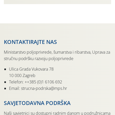
organizaciji PZ Putniković, Zadružni savez Dalmacije,
Udruga Dalmika i općina Ston. Manifestacija, koja se već
sedmu godinu zaredom održava u sklopu proslave Dana
svete […]
KONTAKTIRAJTE NAS
Ministarstvo poljoprivrede, šumarstva i ribarstva, Uprava za
stručnu podršku razvoju poljoprivrede
Ulica Grada Vukovara 78
10 000 Zagreb
Telefon: ++385 (0)1 6106 692
Email: strucna-podrska@mps.hr
SAVJETODAVNA PODRŠKA
Naši savjetnici su dostupni radnim danom u podružnicama