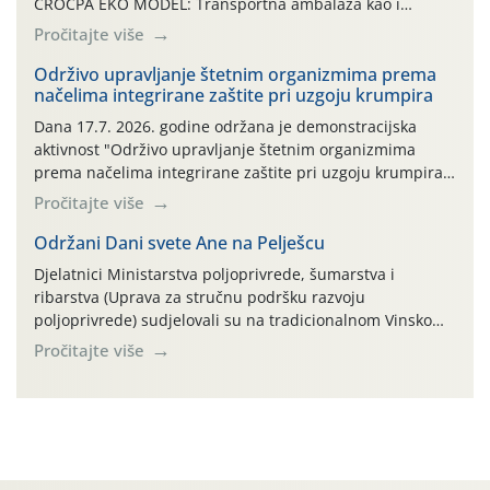
CROCPA EKO MODEL: Transportna ambalaža kao i
ambalaža drugih proizvoda koji nisu sredstva za zaštitu
Pročitajte više
bilja (npr. ambalaža od mineralnih gnojiva,) se ne
prihvaća. Korisnicima je osiguran besplatni povrat
Održivo upravljanje štetnim organizmima prema
načelima integrirane zaštite pri uzgoju krumpira
prazne ambalaže isključivo ovih tvrtki: AGROCHEM-MAKS,
AGRONOM, ALBAUGH TKI* (PINUS […]
Dana 17.7. 2026. godine održana je demonstracijska
aktivnost "Održivo upravljanje štetnim organizmima
prema načelima integrirane zaštite pri uzgoju krumpira"
na pokusnom polju "Poredje", kraj naselja Belica (ARKOD
Pročitajte više
parcela ID 2445031) (središnji dio Međimurske županije).
Održani Dani svete Ane na Pelješcu
Djelatnici Ministarstva poljoprivrede, šumarstva i
ribarstva (Uprava za stručnu podršku razvoju
poljoprivrede) sudjelovali su na tradicionalnom Vinskom
forumu, održanom 24.07.2026. godine u Domu vinarske
Pročitajte više
tradicije u Putnikovićima na poluotoku Pelješcu, u
organizaciji PZ Putniković, Zadružni savez Dalmacije,
Udruga Dalmika i općina Ston. Manifestacija, koja se već
sedmu godinu zaredom održava u sklopu proslave Dana
svete […]