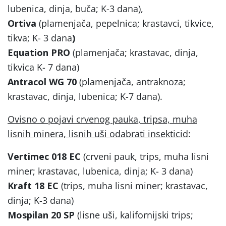
lubenica, dinja, buča; K-3 dana),
Ortiva
(plamenjača, pepelnica; krastavci, tikvice,
tikva; K- 3 dana
)
Equation PRO
(plamenjača; krastavac, dinja,
tikvica K- 7 dana)
Antracol WG 70
(plamenjača, antraknoza;
krastavac, dinja, lubenica; K-7 dana).
Ovisno o pojavi crvenog pauka, tripsa, muha
lisnih minera, lisnih uši odabrati insekticid
:
Vertimec 018 EC
(crveni pauk, trips, muha lisni
miner; krastavac, lubenica, dinja; K- 3 dana)
Kraft 18 EC
(trips, muha lisni miner; krastavac,
dinja; K-3 dana)
Mospilan 20 SP
(lisne uši, kalifornijski trips;