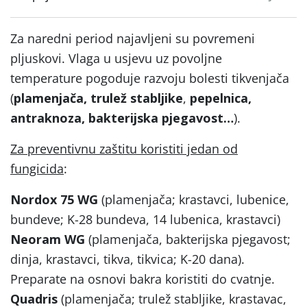
Za naredni period najavljeni su povremeni
pljuskovi. Vlaga u usjevu uz povoljne
temperature pogoduje razvoju bolesti tikvenjača
(
plamenjača,
trulež stabljike
,
pepelnica,
antraknoza, bakterijska pjegavost…
).
Za preventivnu zaštitu koristiti jedan od
fungicida
:
Nordox 75 WG
(plamenjača; krastavci, lubenice,
bundeve; K-28 bundeva, 14 lubenica, krastavci)
Neoram WG
(plamenjača, bakterijska pjegavost;
dinja, krastavci, tikva, tikvica; K-20 dana).
Preparate na osnovi bakra koristiti do cvatnje.
Quadris
(plamenjača; trulež stabljike, krastavac,