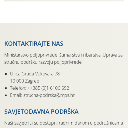
jedinki. U starijim nasadima, na žutim ljepljivim Rebell
pločama s […]
KONTAKTIRAJTE NAS
Ministarstvo poljoprivrede, šumarstva i ribarstva, Uprava za
stručnu podršku razvoju poljoprivrede
Ulica Grada Vukovara 78
10 000 Zagreb
Telefon: ++385 (0)1 6106 692
Email: strucna-podrska@mps.hr
SAVJETODAVNA PODRŠKA
Naši savjetnici su dostupni radnim danom u podružnicama