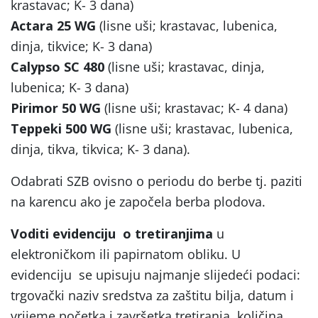
krastavac; K- 3 dana)
Actara 25 WG
(lisne uši; krastavac, lubenica,
dinja, tikvice; K- 3 dana)
Calypso SC 480
(lisne uši; krastavac, dinja,
lubenica; K- 3 dana)
Pirimor 50 WG
(lisne uši; krastavac; K- 4 dana)
Teppeki 500 WG
(lisne uši; krastavac, lubenica,
dinja, tikva, tikvica; K- 3 dana).
Odabrati SZB ovisno o periodu do berbe tj. paziti
na karencu ako je započela berba plodova.
Voditi evidenciju o tretiranjima
u
elektroničkom ili papirnatom obliku. U
evidenciju se upisuju najmanje slijedeći podaci:
trgovački naziv sredstva za zaštitu bilja, datum i
vrijeme početka i završetka tretiranja, količina