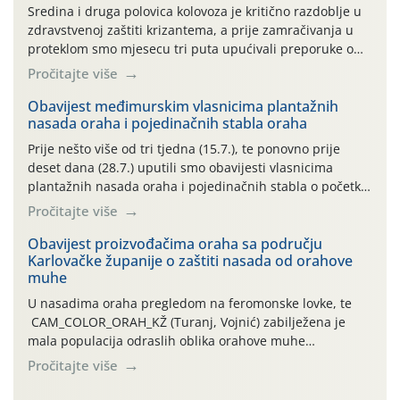
Sredina i druga polovica kolovoza je kritično razdoblje u
zdravstvenoj zaštiti krizantema, a prije zamračivanja u
proteklom smo mjesecu tri puta upućivali preporuke o
preventivnim mjerama zaštite krizantema od najčešćih
Pročitajte više
uzročnika bolesti, štetnika i fito-fagnih grinja (23.7., 14.7.,
06.7.)! Na početku ovog mjeseca je zabilježeno je
Obavijest međimurskim vlasnicima plantažnih
nasada oraha i pojedinačnih stabla oraha
povijesno i ekstremno vruće meteorološko razdoblje, uz
najviše temperature […]
Prije nešto više od tri tjedna (15.7.), te ponovno prije
deset dana (28.7.) uputili smo obavijesti vlasnicima
plantažnih nasada oraha i pojedinačnih stabla o početku
leta i ovogodišnjoj potrebi usmjerenog suzbijanja
Pročitajte više
orahove muhe (Rhagoletis completa)! Već dvanaest dana
traje drugi ovogodišnji “toplinski udar”, koji naročito
Obavijest proizvođačima oraha sa području
Karlovačke županije o zaštiti nasada od orahove
izražen zadnja šest dana (31.7.-05.8.), jer najviše
muhe
temperature zraka svakodnevno […]
U nasadima oraha pregledom na feromonske lovke, te
CAM_COLOR_ORAH_KŽ (Turanj, Vojnić) zabilježena je
mala populacija odraslih oblika orahove muhe
(Rhagoletis completa). Niska brojnost može se objasniti
Pročitajte više
činjenicom da je riječ o mladim nasadima s vrlo malim
urodom, što je povezano i s manjim brojem prezimjelih