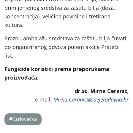
primijenjenog sredstva za zaštitu bilja (doza,
koncentracija), veličina površine i tretirana
kultura.
Praznu ambalažu sredstava za zaštitu bilja čuvati
do organiziranog odvoza putem akcije Prateći
list.
Fungicide
koristiti
prema
preporukama
proizvo
đa
ča
.
dr.sc. Mirna Ceranić
,
e-mail:
Mirna.Ceranic@savjetodavna.hr
#Karlovačka