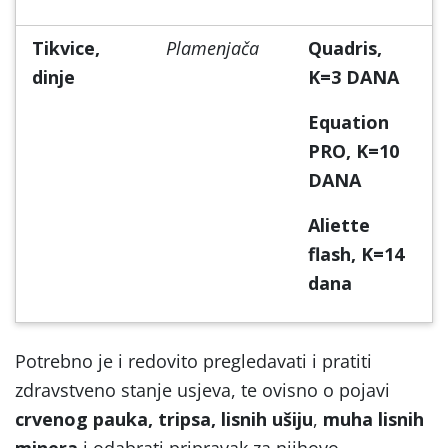
Tikvice,
Plamenjača
Quadris,
dinje
K=3 DANA
Equation
PRO, K=10
DANA
Aliette
flash, K=14
dana
Potrebno je i redovito pregledavati i pratiti
zdravstveno stanje usjeva, te ovisno o pojavi
crvenog pauka, tripsa, lisnih ušiju
,
muha lisnih
minera
i odabrati pripravak za njihovo