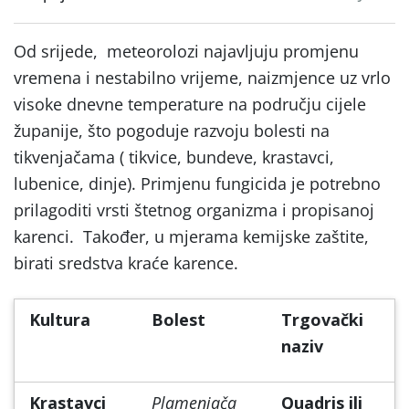
Od srijede, meteorolozi najavljuju promjenu
vremena i nestabilno vrijeme, naizmjence uz vrlo
visoke dnevne temperature na području cijele
županije, što pogoduje razvoju bolesti na
tikvenjačama ( tikvice, bundeve, krastavci,
lubenice, dinje). Primjenu fungicida je potrebno
prilagoditi vrsti štetnog organizma i propisanoj
karenci. Također, u mjerama kemijske zaštite,
birati sredstva kraće karence.
Kultura
Bolest
Trgovački
naziv
Krastavci
Plamenjača
Quadris ili