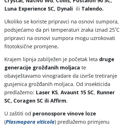
Crystal,
Nativo
WG
,
Collis,
Postalon 90 SC,
Luna Experience
SC,
Dynali
ili
Talendo
.
Ukoliko se koriste pripravci na osnovi sumpora,
podsjećamo da pri temperaturi zraka iznad 25˚C
pripravci na osnovi sumpora mogu uzrokovati
fitotoksične promjene
.
Krajem lipnja zabilježen je početak leta
druge
generacije grožđanih moljaca
te
obavještavamo vinogradare da izvrše tretiranje
gusjenica grožđanih moljaca. Od insekticida
predlažemo:
Laser KS
,
Avaunt 15 SC
,
Runner
SC, Coragen SC ili Affirm
.
U zaštiti od
peronospore vinove loze
(
Plasmopara viticola
) predlažemo primjenu