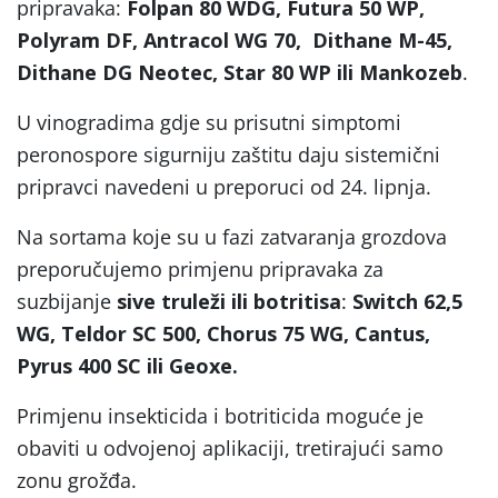
pripravaka:
Folpan 80 WDG, Futura 50 WP,
Polyram DF,
Antracol WG 70, Dithane M-45,
Dithane DG Neotec, Star 80 WP ili Mankozeb
.
U vinogradima gdje su prisutni simptomi
peronospore sigurniju zaštitu daju sistemični
pripravci navedeni u preporuci od 24. lipnja.
Na sortama koje su u fazi zatvaranja grozdova
preporučujemo primjenu pripravaka za
suzbijanje
sive truleži ili botritisa
:
Switch 62,5
WG, Teldor SC 500, Chorus 75 WG, Cantus,
Pyrus 400 SC ili Geoxe.
Primjenu insekticida i botriticida moguće je
obaviti u odvojenoj aplikaciji, tretirajući samo
zonu grožđa.