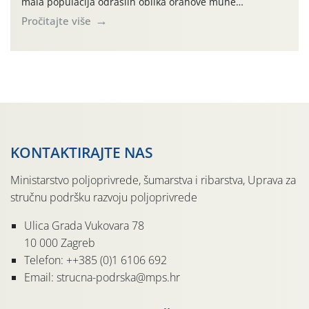
mala populacija odraslih oblika orahove muhe
(Rhagoletis completa). Niska brojnost može se objasniti
Pročitajte više
činjenicom da je riječ o mladim nasadima s vrlo malim
urodom, što je povezano i s manjim brojem prezimjelih
jedinki. U starijim nasadima, na žutim ljepljivim Rebell
pločama s […]
KONTAKTIRAJTE NAS
Ministarstvo poljoprivrede, šumarstva i ribarstva, Uprava za
stručnu podršku razvoju poljoprivrede
Ulica Grada Vukovara 78
10 000 Zagreb
Telefon: ++385 (0)1 6106 692
Email: strucna-podrska@mps.hr