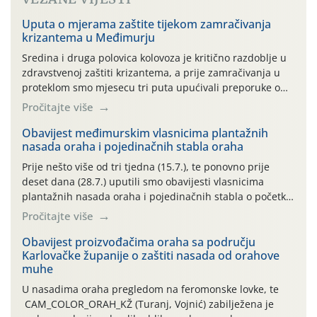
Uputa o mjerama zaštite tijekom zamračivanja
krizantema u Međimurju
Sredina i druga polovica kolovoza je kritično razdoblje u
zdravstvenoj zaštiti krizantema, a prije zamračivanja u
proteklom smo mjesecu tri puta upućivali preporuke o
preventivnim mjerama zaštite krizantema od najčešćih
Pročitajte više
uzročnika bolesti, štetnika i fito-fagnih grinja (23.7., 14.7.,
06.7.)! Na početku ovog mjeseca je zabilježeno je
Obavijest međimurskim vlasnicima plantažnih
nasada oraha i pojedinačnih stabla oraha
povijesno i ekstremno vruće meteorološko razdoblje, uz
najviše temperature […]
Prije nešto više od tri tjedna (15.7.), te ponovno prije
deset dana (28.7.) uputili smo obavijesti vlasnicima
plantažnih nasada oraha i pojedinačnih stabla o početku
leta i ovogodišnjoj potrebi usmjerenog suzbijanja
Pročitajte više
orahove muhe (Rhagoletis completa)! Već dvanaest dana
traje drugi ovogodišnji “toplinski udar”, koji naročito
Obavijest proizvođačima oraha sa području
Karlovačke županije o zaštiti nasada od orahove
izražen zadnja šest dana (31.7.-05.8.), jer najviše
muhe
temperature zraka svakodnevno […]
U nasadima oraha pregledom na feromonske lovke, te
CAM_COLOR_ORAH_KŽ (Turanj, Vojnić) zabilježena je