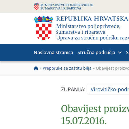
Naslovna stranica
Stručna područja
S
»
Preporuke za zaštitu bilja
»
Obavijest proizv
ŽUPANIJA:
Virovitičko-pod
Obavijest proi
15.07.2016.