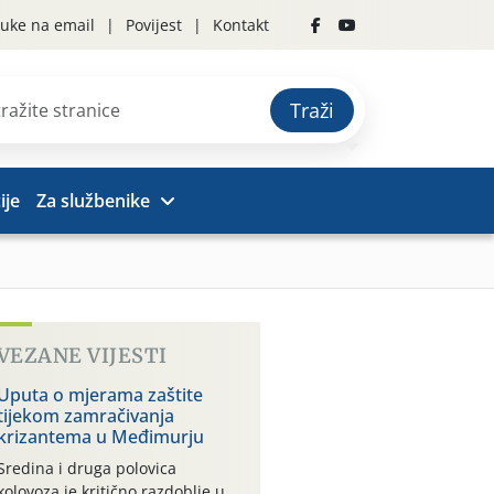
uke na email
Povijest
Kontakt
Traži
ije
Za službenike
VEZANE VIJESTI
Uputa o mjerama zaštite
tijekom zamračivanja
krizantema u Međimurju
Sredina i druga polovica
kolovoza je kritično razdoblje u