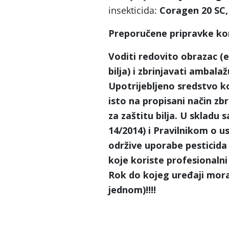
insekticida:
Coragen 20 SC,
Preporučene pripravke kor
Voditi redovito obrazac (e
bilja) i zbrinjavati ambal
Upotrijebljeno sredstvo ko
isto na propisani način zbr
za zaštitu bilja. U skladu
14/2014) i Pravilnikom o u
održive uporabe pesticida 
koje koriste profesionalni
Rok do kojeg uređaji moraj
jednom)!!!!
A