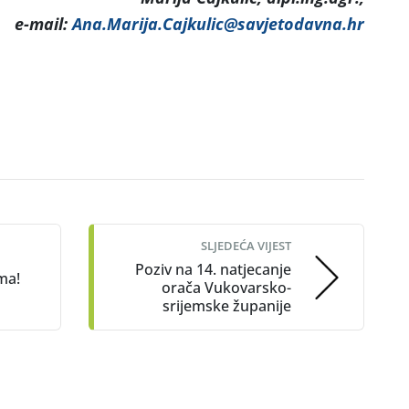
e-mail:
Ana.Marija.Cajkulic@savjetodavna.hr
SLJEDEĆA VIJEST
Poziv na 14. natjecanje
ma!
orača Vukovarsko-
srijemske županije