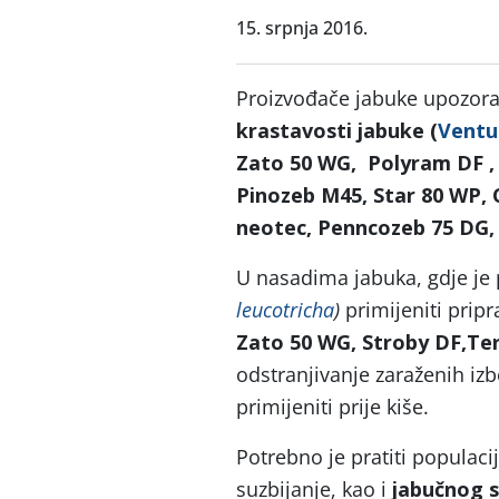
15. srpnja 2016.
Proizvođače jabuke upozorav
krastavosti jabuke (
Ventur
Zato 50 WG, Polyram DF ,
Pinozeb M45, Star 80 WP, 
neotec, Penncozeb 75 DG,
U nasadima jabuka, gdje je 
leucotricha
)
primijeniti prip
Zato 50 WG, Stroby DF,Te
odstranjivanje zaraženih iz
primijeniti prije kiše.
Potrebno je pratiti populaci
suzbijanje, kao i
jabučnog s