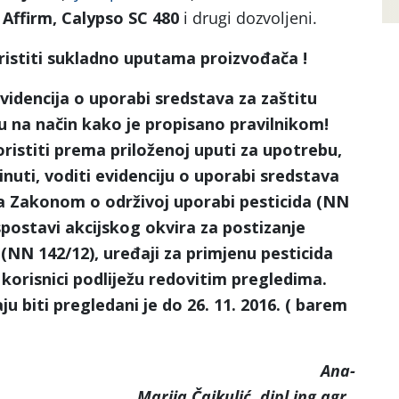
 Affirm, Calypso SC 480
i drugi dozvoljeni.
istiti sukladno uputama proizvođača !
videncija o uporabi sredstava za zaštitu
ažu na način kako je propisano pravilnikom!
ristiti prema priloženoj uputi za upotrebu,
inuti, voditi evidenciju o uporabi sredstava
 sa Zakonom o održivoj uporabi pesticida (NN
spostavi akcijskog okvira za postizanje
(NN 142/12), uređaji za primjenu pesticida
 korisnici podliježu redovitim pregledima.
u biti pregledani je do 26. 11. 2016. ( barem
na-
Marija Čajkulić, dipl.ing.agr.,