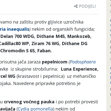
PODIJELI
amo na zaštitu protiv gljivice uzročnika
ia inaequalis
)
nekim od organskih fungicida;
 Delan 700 WDG, Dithane M45, Mankozeb,
Cadillac80 WP, Ziram 76 WG, Dithane DG
 Chromodin S 65, Faban.
prisutna jača zaraza
pepelnicom
(
Podosphaera
ravke iz skupine strobilurina:
Luna Experience,
rcel WG
(krastavost i pepelnica) uz mehaničko
bojaka. Navedene pripravke potrebno je
ju
crvenog voćnog pauka
i po potrebi provesti
avijača
(
Cydia pomonella
) nekim od