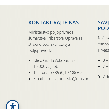
KONTAKTIRAJTE NAS
SAV
POD
Ministarstvo poljoprivrede,
Naši s
šumarstva i ribarstva, Uprava za
danom
stručnu podršku razvoju
Hrvats
poljoprivrede
8 –
Ulica Grada Vukovara 78
7 – 
10 000 Zagreb
Telefon: ++385 (0)1 6106 692
Adr
Email: strucna-podrska@mps.hr