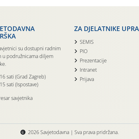
JETODAVNA
ZA DJELATNIKE UPR
RŠKA
SEMIS
avjetnici su dostupni radnim
PIO
 u podružnicama diljem
Prezentacije
ke.
Intranet
 16 sati (Grad Zagreb)
Prijava
15 sati (Ispostave)
esar savjetnika
2026 Savjetodavna | Sva prava pridržana.