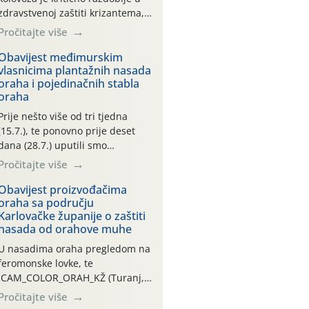
zdravstvenoj zaštiti krizantema,
a prije zamračivanja u proteklom
Pročitajte više
smo mjesecu tri puta upućivali
preporuke o preventivnim
Obavijest međimurskim
vlasnicima plantažnih nasada
mjerama zaštite krizantema od
oraha i pojedinačnih stabla
najčešćih uzročnika bolesti,
oraha
štetnika i fito-fagnih grinja (23.7.,
14.7., 06.7.)! Na početku ovog
Prije nešto više od tri tjedna
mjeseca je zabilježeno je
(15.7.), te ponovno prije deset
povijesno i ekstremno vruće
dana (28.7.) uputili smo
meteorološko razdoblje, uz
obavijesti vlasnicima plantažnih
Pročitajte više
najviše temperature […]
nasada oraha i pojedinačnih
stabla o početku leta i
Obavijest proizvođačima
oraha sa području
ovogodišnjoj potrebi usmjerenog
Karlovačke županije o zaštiti
suzbijanja orahove muhe
nasada od orahove muhe
(Rhagoletis completa)! Već
dvanaest dana traje drugi
U nasadima oraha pregledom na
ovogodišnji “toplinski udar”, koji
feromonske lovke, te
naročito izražen zadnja šest
CAM_COLOR_ORAH_KŽ (Turanj,
dana (31.7.-05.8.), jer najviše
Vojnić) zabilježena je mala
Pročitajte više
temperature zraka svakodnevno
populacija odraslih oblika