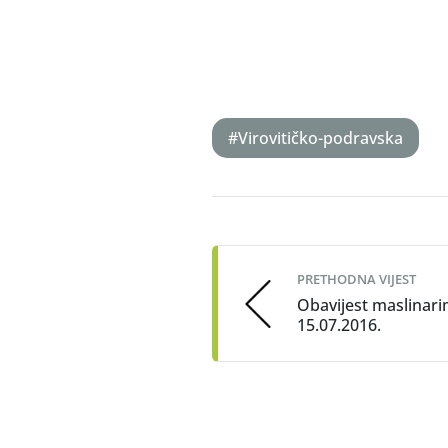
#Virovitičko-podravska
Post
navigation
PRETHODNA VIJEST
Obavijest maslinari
15.07.2016.