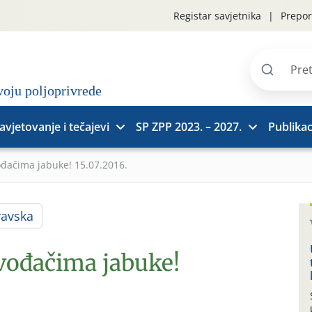
Registar savjetnika
Prepor
Pretraži
stranice
avjetovanje i tečajevi
SP ZPP 2023. – 2027.
Publikac
ođačima jabuke! 15.07.2016.
ravska
zvođačima jabuke!