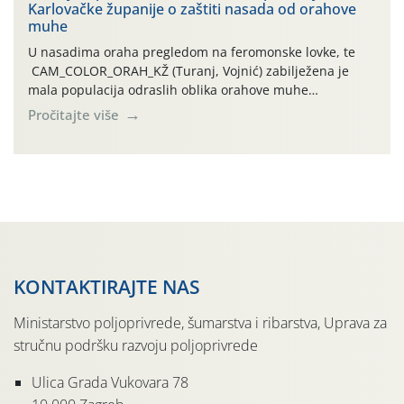
Karlovačke županije o zaštiti nasada od orahove
izražen zadnja šest dana (31.7.-05.8.), jer najviše
muhe
temperature zraka svakodnevno […]
U nasadima oraha pregledom na feromonske lovke, te
CAM_COLOR_ORAH_KŽ (Turanj, Vojnić) zabilježena je
mala populacija odraslih oblika orahove muhe
(Rhagoletis completa). Niska brojnost može se objasniti
Pročitajte više
činjenicom da je riječ o mladim nasadima s vrlo malim
urodom, što je povezano i s manjim brojem prezimjelih
jedinki. U starijim nasadima, na žutim ljepljivim Rebell
pločama s […]
KONTAKTIRAJTE NAS
Ministarstvo poljoprivrede, šumarstva i ribarstva, Uprava za
stručnu podršku razvoju poljoprivrede
Ulica Grada Vukovara 78