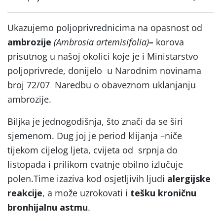
Ukazujemo poljoprivrednicima na opasnost od
ambrozije
(Ambrosia artemisifolia)
–
korova
prisutnog u našoj okolici koje je i Ministarstvo
poljoprivrede, donijelo u Narodnim novinama
broj 72/07 Naredbu o obaveznom uklanjanju
ambrozije.
Biljka je jednogodišnja, što znači da se širi
sjemenom. Dug joj je period klijanja –niče
tijekom cijelog ljeta, cvijeta od srpnja do
listopada i prilikom cvatnje obilno izlučuje
polen.Time izaziva kod osjetljivih ljudi
alergijske
reakcije
, a može uzrokovati i
tešku kroničnu
bronhijalnu astmu
.