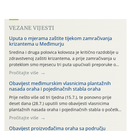
VEZANE VIJESTI
Uputa o mjerama zaštite tijekom zamračivanja
krizantema u Međimurju
Sredina i druga polovica kolovoza je kritično razdoblje u
zdravstvenoj zaštiti krizantema, a prije zamračivanja u
proteklom smo mjesecu tri puta upućivali preporuke o
preventivnim mjerama zaštite krizantema od najčešćih
Pročitajte više
uzročnika bolesti, štetnika i fito-fagnih grinja (23.7., 14.7.,
06.7.)! Na početku ovog mjeseca je zabilježeno je
Obavijest međimurskim vlasnicima plantažnih
nasada oraha i pojedinačnih stabla oraha
povijesno i ekstremno vruće meteorološko razdoblje, uz
najviše temperature […]
Prije nešto više od tri tjedna (15.7.), te ponovno prije
deset dana (28.7.) uputili smo obavijesti vlasnicima
plantažnih nasada oraha i pojedinačnih stabla o početku
leta i ovogodišnjoj potrebi usmjerenog suzbijanja
Pročitajte više
orahove muhe (Rhagoletis completa)! Već dvanaest dana
traje drugi ovogodišnji “toplinski udar”, koji naročito
Obavijest proizvođačima oraha sa području