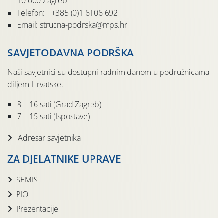
10 000 Zagreb
Telefon: ++385 (0)1 6106 692
Email: strucna-podrska@mps.hr
SAVJETODAVNA PODRŠKA
Naši savjetnici su dostupni radnim danom u podružnicama
diljem Hrvatske.
8 – 16 sati (Grad Zagreb)
7 – 15 sati (Ispostave)
Adresar savjetnika
ZA DJELATNIKE UPRAVE
SEMIS
PIO
Prezentacije