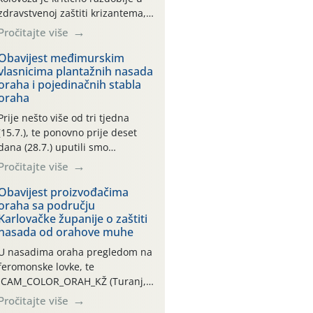
zdravstvenoj zaštiti krizantema,
a prije zamračivanja u proteklom
Pročitajte više
smo mjesecu tri puta upućivali
preporuke o preventivnim
Obavijest međimurskim
vlasnicima plantažnih nasada
mjerama zaštite krizantema od
oraha i pojedinačnih stabla
najčešćih uzročnika bolesti,
oraha
štetnika i fito-fagnih grinja (23.7.,
14.7., 06.7.)! Na početku ovog
Prije nešto više od tri tjedna
mjeseca je zabilježeno je
(15.7.), te ponovno prije deset
povijesno i ekstremno vruće
dana (28.7.) uputili smo
meteorološko razdoblje, uz
obavijesti vlasnicima plantažnih
Pročitajte više
najviše temperature […]
nasada oraha i pojedinačnih
stabla o početku leta i
Obavijest proizvođačima
oraha sa području
ovogodišnjoj potrebi usmjerenog
Karlovačke županije o zaštiti
suzbijanja orahove muhe
nasada od orahove muhe
(Rhagoletis completa)! Već
dvanaest dana traje drugi
U nasadima oraha pregledom na
ovogodišnji “toplinski udar”, koji
feromonske lovke, te
naročito izražen zadnja šest
CAM_COLOR_ORAH_KŽ (Turanj,
dana (31.7.-05.8.), jer najviše
Vojnić) zabilježena je mala
Pročitajte više
temperature zraka svakodnevno
populacija odraslih oblika