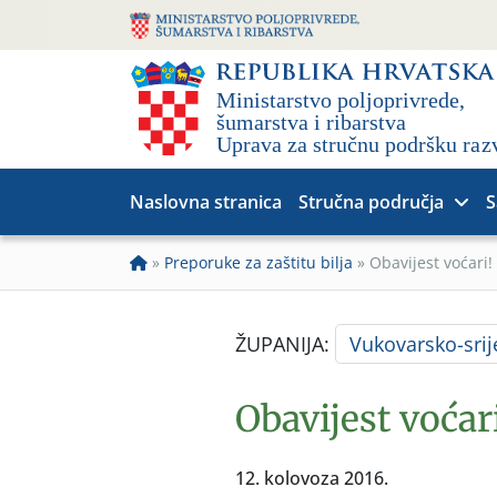
Naslovna stranica
Stručna područja
S
»
Preporuke za zaštitu bilja
»
Obavijest voćari!
ŽUPANIJA:
Vukovarsko-sri
Obavijest voćari
12. kolovoza 2016.