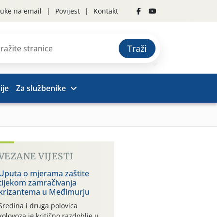
uke na email
Povijest
Kontakt
Traži
ije
Za službenike
VEZANE VIJESTI
Uputa o mjerama zaštite
tijekom zamračivanja
krizantema u Međimurju
Sredina i druga polovica
kolovoza je kritično razdoblje u