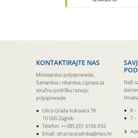
KONTAKTIRAJTE NAS
SAV
POD
Ministarstvo poljoprivrede,
Naši s
šumarstva i ribarstva, Uprava za
danom
stručnu podršku razvoju
Hrvats
poljoprivrede
8 –
Ulica Grada Vukovara 78
7 – 
10 000 Zagreb
Telefon: ++385 (0)1 6106 692
Adr
Email: strucna-podrska@mps.hr