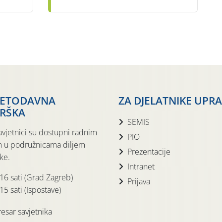
JETODAVNA
ZA DJELATNIKE UPR
RŠKA
SEMIS
avjetnici su dostupni radnim
PIO
 u podružnicama diljem
Prezentacije
ke.
Intranet
 16 sati (Grad Zagreb)
Prijava
15 sati (Ispostave)
esar savjetnika