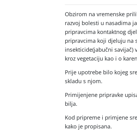
Obzirom na vremenske prilike
razvoj bolesti u nasadima jab
pripravcima kontaktnog djelo
pripravcima koji djeluju na 
insekticide(jabučni savijač)
kroz vegetaciju kao i o kare
Prije upotrebe bilo kojeg sr
skladu s njom.
Primijenjene pripravke upisa
bilja.
Kod pripreme i primjene sred
kako je propisana.