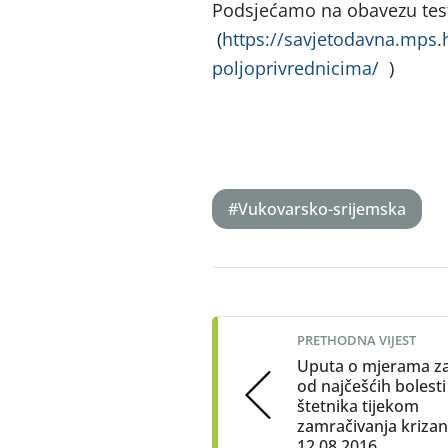
Podsjećamo na obavezu test
(
https://savjetodavna.mps.
poljoprivrednicima/
)
#Vukovarsko-srijemska
Post
navigation
PRETHODNA VIJEST
Uputa o mjerama za
od najčešćih bolesti 
štetnika tijekom
zamračivanja kriza
12.08.2016.