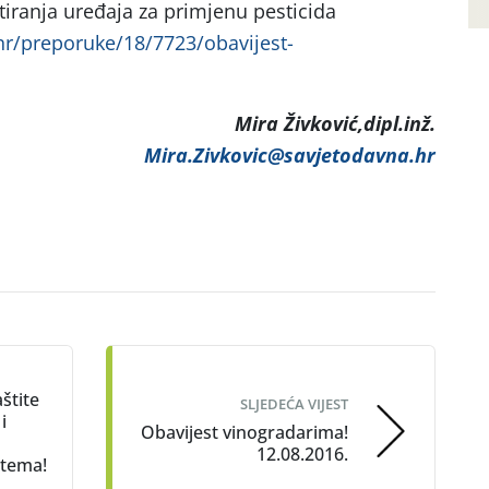
iranja uređaja za primjenu pesticida
hr/preporuke/18/7723/obavijest-
Mira Živković,dipl.inž.
Mira.Zivkovic@savjetodavna.hr
štite
SLJEDEĆA VIJEST
i
Obavijest vinogradarima!
12.08.2016.
ntema!