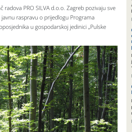
ač radova PRO SILVA d.o.o. Zagreb pozivaju sve
 i javnu raspravu o prijedlogu Programa
osjednika u gospodarskoj jedinici „Pulske