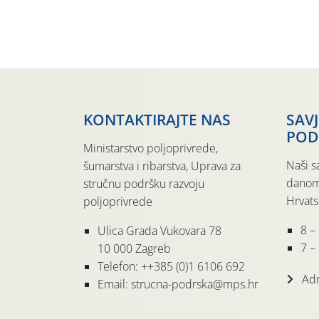
KONTAKTIRAJTE NAS
SAV
POD
Ministarstvo poljoprivrede,
Naši s
šumarstva i ribarstva, Uprava za
danom
stručnu podršku razvoju
Hrvats
poljoprivrede
8 –
Ulica Grada Vukovara 78
7 – 
10 000 Zagreb
Telefon: ++385 (0)1 6106 692
Adr
Email: strucna-podrska@mps.hr