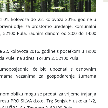
 01. kolovoza do 22. kolovoza 2016. godine u
pravni odjel za prostorno uređenje, komunalni
2, 52100 Pula, radnim danom od 8:00 do 14:00
se 22. kolovoza 2016. godine s početkom u 19:00
rada Pule, na adresi Forum 2, 52100 Pula.
umoposjednici će biti upoznati s osnovnim
mama vezanima za gospodarenje šumama
sanom obliku mogu se predati za vrijeme trajanja
adresu PRO SILVA d.o.o. Trg Senjskih uskoka 1/2,
 SLUŽBA, Sv. Teodora 2, 52100 Pula.