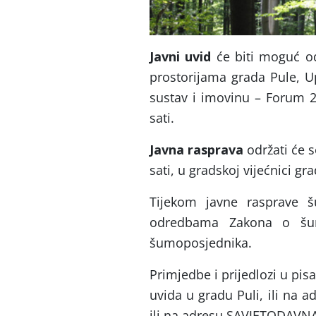
Javni uvid
će biti moguć od
prostorijama grada Pule, U
sustav i imovinu – Forum 
sati.
Javna rasprava
održati će 
sati, u gradskoj vijećnici g
Tijekom javne rasprave š
odredbama Zakona o šu
šumoposjednika.
Primjedbe i prijedlozi u pi
uvida u gradu Puli, ili na 
ili na adresu SAVJETODAVNA