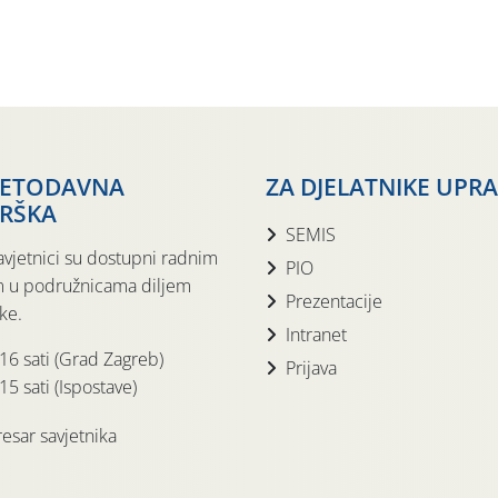
JETODAVNA
ZA DJELATNIKE UPR
RŠKA
SEMIS
avjetnici su dostupni radnim
PIO
 u podružnicama diljem
Prezentacije
ke.
Intranet
 16 sati (Grad Zagreb)
Prijava
15 sati (Ispostave)
esar savjetnika