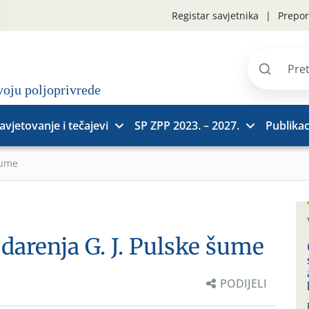
Registar savjetnika
Prepor
Pretraži
stranice
avjetovanje i tečajevi
SP ZPP 2023. – 2027.
Publikac
šume
arenja G. J. Pulske šume
PODIJELI