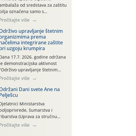
ambalaža od sredstava za zaštitu
bilja označena samo s
piktogramima i oznakom
Pročitajte više
CROCPA EKO MODEL:
Transportna ambalaža kao i
Održivo upravljanje štetnim
organizmima prema
ambalaža drugih proizvoda koji
načelima integrirane zaštite
nisu sredstva za zaštitu bilja
pri uzgoju krumpira
(npr. ambalaža od mineralnih
gnojiva,) se ne prihvaća.
Dana 17.7. 2026. godine održana
Korisnicima je osiguran
je demonstracijska aktivnost
besplatni povrat prazne
"Održivo upravljanje štetnim
ambalaže isključivo ovih tvrtki:
organizmima prema načelima
Pročitajte više
AGROCHEM-MAKS, AGRONOM,
integrirane zaštite pri uzgoju
ALBAUGH TKI* (PINUS […]
krumpira" na pokusnom polju
Održani Dani svete Ane na
Pelješcu
"Poredje", kraj naselja Belica
(ARKOD parcela ID 2445031)
Djelatnici Ministarstva
(središnji dio Međimurske
poljoprivrede, šumarstva i
županije).
ribarstva (Uprava za stručnu
podršku razvoju poljoprivrede)
Pročitajte više
sudjelovali su na tradicionalnom
Vinskom forumu, održanom