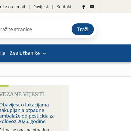
uke na email
Povijest
Kontakt
Traži
ije
Za službenike
VEZANE VIJESTI
Obavijest o lokacijama
sakupljanja otpadne
ambalaže od pesticida za
kolovoz 2026. godine
Prima se opasna otpadna