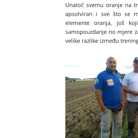
Unatoč svemu oranje na trav
apsolviran i sve što se m
elemente oranja, još ko
samopouzdanje no mjere za
velike razlike između trenin