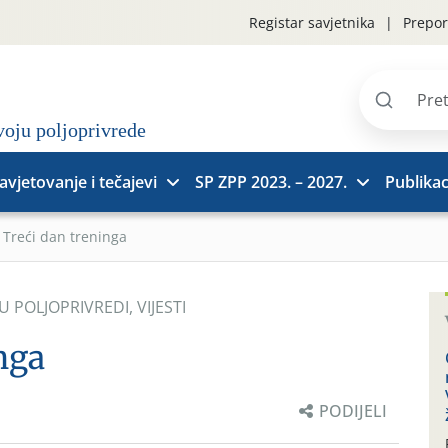
Registar savjetnika
Prepor
Pretraži
stranice
avjetovanje i tečajevi
SP ZPP 2023. – 2027.
Publikac
»
Treći dan treninga
 U POLJOPRIVREDI
,
VIJESTI
nga
PODIJELI