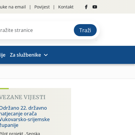
uke na email
Povijest
Kontakt
Traži
ije
Za službenike
VEZANE VIJESTI
Održano 22. državno
natjecanje orača
Vukovarsko-srijemske
županije
Pilot projekt „Seoska