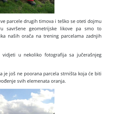
sve parcele drugih timova i teško se oteti dojmu
ru savršene geometrijske likove pa smo to
slika naših orača na trening parcelama zadnjih
idjeti u nekoliko fotografija sa jučerašnjeg
a je još ne poorana parcela strništa koja će biti
izvođenje svih elemenata oranja.