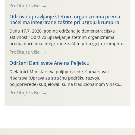
ambalaža drugih proizvoda koji nisu sredstva za zaštitu
Pročitajte više
bilja (npr. ambalaža od mineralnih gnojiva,) se ne
prihvaća. Korisnicima je osiguran besplatni povrat
Održivo upravljanje štetnim organizmima prema
načelima integrirane zaštite pri uzgoju krumpira
prazne ambalaže isključivo ovih tvrtki: AGROCHEM-MAKS,
AGRONOM, ALBAUGH TKI* (PINUS […]
Dana 17.7. 2026. godine održana je demonstracijska
aktivnost "Održivo upravljanje štetnim organizmima
prema načelima integrirane zaštite pri uzgoju krumpira"
na pokusnom polju "Poredje", kraj naselja Belica (ARKOD
Pročitajte više
parcela ID 2445031) (središnji dio Međimurske županije).
Održani Dani svete Ane na Pelješcu
Djelatnici Ministarstva poljoprivrede, šumarstva i
ribarstva (Uprava za stručnu podršku razvoju
poljoprivrede) sudjelovali su na tradicionalnom Vinskom
forumu, održanom 24.07.2026. godine u Domu vinarske
Pročitajte više
tradicije u Putnikovićima na poluotoku Pelješcu, u
organizaciji PZ Putniković, Zadružni savez Dalmacije,
Udruga Dalmika i općina Ston. Manifestacija, koja se već
sedmu godinu zaredom održava u sklopu proslave Dana
svete […]