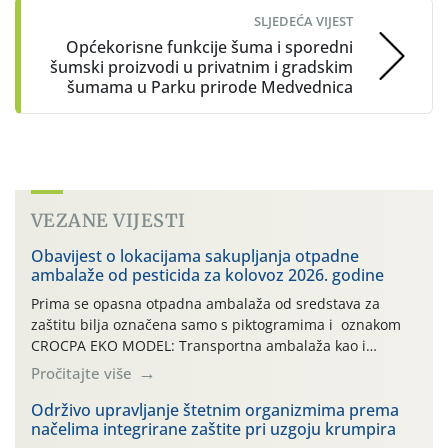
SLJEDEĆA VIJEST
Općekorisne funkcije šuma i sporedni
šumski proizvodi u privatnim i gradskim
šumama u Parku prirode Medvednica
VEZANE VIJESTI
Obavijest o lokacijama sakupljanja otpadne
ambalaže od pesticida za kolovoz 2026. godine
Prima se opasna otpadna ambalaža od sredstava za
zaštitu bilja označena samo s piktogramima i oznakom
CROCPA EKO MODEL: Transportna ambalaža kao i
ambalaža drugih proizvoda koji nisu sredstva za zaštitu
Pročitajte više
bilja (npr. ambalaža od mineralnih gnojiva,) se ne
prihvaća. Korisnicima je osiguran besplatni povrat
Održivo upravljanje štetnim organizmima prema
načelima integrirane zaštite pri uzgoju krumpira
prazne ambalaže isključivo ovih tvrtki: AGROCHEM-MAKS,