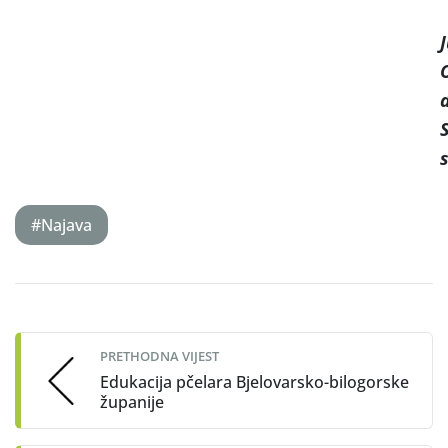
J
d
#Najava
Post
navigation
PRETHODNA VIJEST
Edukacija pčelara Bjelovarsko-bilogorske
županije