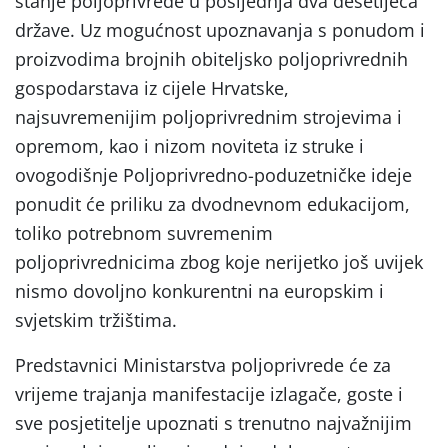
stanje poljoprivrede u posljednja dva desetljeća
države. Uz mogućnost upoznavanja s ponudom i
proizvodima brojnih obiteljsko poljoprivrednih
gospodarstava iz cijele Hrvatske,
najsuvremenijim poljoprivrednim strojevima i
opremom, kao i nizom noviteta iz struke i
ovogodišnje Poljoprivredno-poduzetničke ideje
ponudit će priliku za dvodnevnom edukacijom,
toliko potrebnom suvremenim
poljoprivrednicima zbog koje nerijetko još uvijek
nismo dovoljno konkurentni na europskim i
svjetskim tržištima.
Predstavnici Ministarstva poljoprivrede će za
vrijeme trajanja manifestacije izlagače, goste i
sve posjetitelje upoznati s trenutno najvažnijim