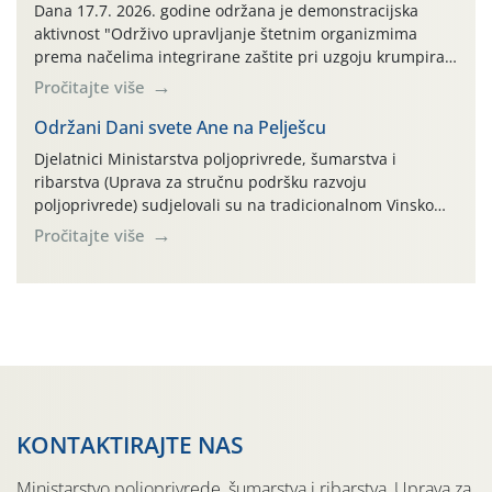
AGRONOM, ALBAUGH TKI* (PINUS […]
Dana 17.7. 2026. godine održana je demonstracijska
aktivnost "Održivo upravljanje štetnim organizmima
prema načelima integrirane zaštite pri uzgoju krumpira"
na pokusnom polju "Poredje", kraj naselja Belica (ARKOD
Pročitajte više
parcela ID 2445031) (središnji dio Međimurske županije).
Održani Dani svete Ane na Pelješcu
Djelatnici Ministarstva poljoprivrede, šumarstva i
ribarstva (Uprava za stručnu podršku razvoju
poljoprivrede) sudjelovali su na tradicionalnom Vinskom
forumu, održanom 24.07.2026. godine u Domu vinarske
Pročitajte više
tradicije u Putnikovićima na poluotoku Pelješcu, u
organizaciji PZ Putniković, Zadružni savez Dalmacije,
Udruga Dalmika i općina Ston. Manifestacija, koja se već
sedmu godinu zaredom održava u sklopu proslave Dana
svete […]
KONTAKTIRAJTE NAS
Ministarstvo poljoprivrede, šumarstva i ribarstva, Uprava za