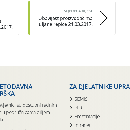
SLJEDEĆA VIJEST
Obavijest proizvođačima
s
uljane repice 21.03.2017.
.2017.
JETODAVNA
ZA DJELATNIKE UPR
RŠKA
SEMIS
avjetnici su dostupni radnim
PIO
 u podružnicama diljem
Prezentacije
ke.
Intranet