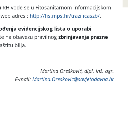
 u RH vode se u Fitosanitarnom informacijskom
 web adresi:
http://fis.mps.hr/trazilicaszb/
.
ođenja evidencijskog lista o uporabi
 te na obavezu pravilnog
zbrinjavanja prazne
štitu bilja.
Martina Orešković, dipl. inž. agr.
E-mail:
Martina.Oreskovic@savjetodavna.hr