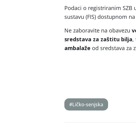
Podaci o registriranim SZB
sustavu (FIS) dostupnom na
Ne zaboravite na obavezu
v
sredstava za zaštitu bilja
,
ambalaže
od sredstava za za
#Ličko-senjska
Post