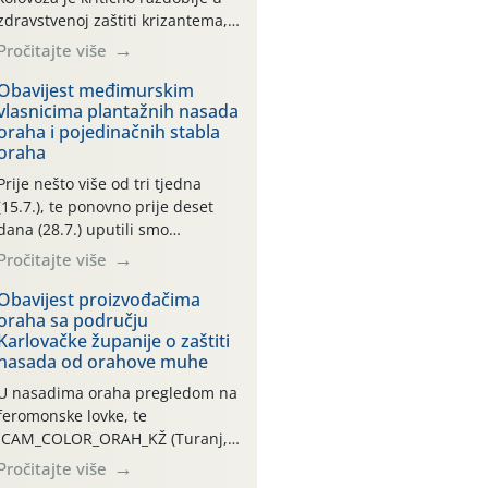
zdravstvenoj zaštiti krizantema,
a prije zamračivanja u proteklom
Pročitajte više
smo mjesecu tri puta upućivali
preporuke o preventivnim
Obavijest međimurskim
vlasnicima plantažnih nasada
mjerama zaštite krizantema od
oraha i pojedinačnih stabla
najčešćih uzročnika bolesti,
oraha
štetnika i fito-fagnih grinja (23.7.,
14.7., 06.7.)! Na početku ovog
Prije nešto više od tri tjedna
mjeseca je zabilježeno je
(15.7.), te ponovno prije deset
povijesno i ekstremno vruće
dana (28.7.) uputili smo
meteorološko razdoblje, uz
obavijesti vlasnicima plantažnih
Pročitajte više
najviše temperature […]
nasada oraha i pojedinačnih
stabla o početku leta i
Obavijest proizvođačima
oraha sa području
ovogodišnjoj potrebi usmjerenog
Karlovačke županije o zaštiti
suzbijanja orahove muhe
nasada od orahove muhe
(Rhagoletis completa)! Već
dvanaest dana traje drugi
U nasadima oraha pregledom na
ovogodišnji “toplinski udar”, koji
feromonske lovke, te
naročito izražen zadnja šest
CAM_COLOR_ORAH_KŽ (Turanj,
dana (31.7.-05.8.), jer najviše
Vojnić) zabilježena je mala
Pročitajte više
temperature zraka svakodnevno
populacija odraslih oblika