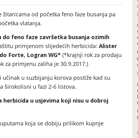
 žitaricama od početka feno faze busanja pa
očetka vlatanja.
 do feno faze završetka busanja ozimih
aštitu primjenom slijedećih herbicida:
Alister
nado Forte, Logran WG*
(*krajnji rok za prodaju
rok za primjenu zaliha je 30.9.2017.)
učinak u suzbijanju korova postiže kad su
 a širokolisni u fazi 2-6 listova.
a herbicida u usjevima koji nisu u dobroj
 uputama koja se dobiju prilikom kupnje