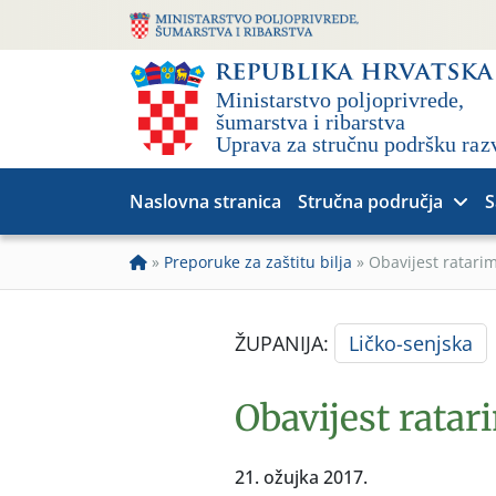
Naslovna stranica
Stručna područja
S
»
Preporuke za zaštitu bilja
»
Obavijest ratari
ŽUPANIJA:
Ličko-senjska
Obavijest ratar
21. ožujka 2017.