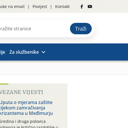
uke na email
Povijest
Kontakt
Traži
ije
Za službenike
VEZANE VIJESTI
Uputa o mjerama zaštite
tijekom zamračivanja
krizantema u Međimurju
Sredina i druga polovica
kolovoza je kritično razdoblje u