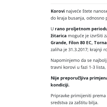
Korovi
najveće štete nanose
do kraja busanja, odnosno p
U
rano proljetnom periodu
žitarica
moguće je izvršiti z
Grande, Filon 80 EC, Tor
zaliha je 31.3.2017; krajnji 
Napominjemo da se najbolji 
travni korovi u fazi 1-3 lista,
Nije preporučljiva primjen
kondiciji.
Pripravke primijeniti prema
sredstva za zaštitu bilja.