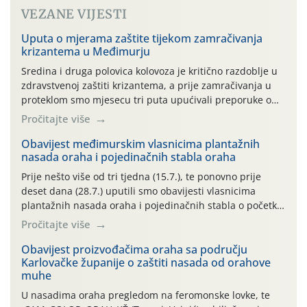
VEZANE VIJESTI
Uputa o mjerama zaštite tijekom zamračivanja
krizantema u Međimurju
Sredina i druga polovica kolovoza je kritično razdoblje u
zdravstvenoj zaštiti krizantema, a prije zamračivanja u
proteklom smo mjesecu tri puta upućivali preporuke o
preventivnim mjerama zaštite krizantema od najčešćih
Pročitajte više
uzročnika bolesti, štetnika i fito-fagnih grinja (23.7., 14.7.,
06.7.)! Na početku ovog mjeseca je zabilježeno je
Obavijest međimurskim vlasnicima plantažnih
nasada oraha i pojedinačnih stabla oraha
povijesno i ekstremno vruće meteorološko razdoblje, uz
najviše temperature […]
Prije nešto više od tri tjedna (15.7.), te ponovno prije
deset dana (28.7.) uputili smo obavijesti vlasnicima
plantažnih nasada oraha i pojedinačnih stabla o početku
leta i ovogodišnjoj potrebi usmjerenog suzbijanja
Pročitajte više
orahove muhe (Rhagoletis completa)! Već dvanaest dana
traje drugi ovogodišnji “toplinski udar”, koji naročito
Obavijest proizvođačima oraha sa području
Karlovačke županije o zaštiti nasada od orahove
izražen zadnja šest dana (31.7.-05.8.), jer najviše
muhe
temperature zraka svakodnevno […]
U nasadima oraha pregledom na feromonske lovke, te