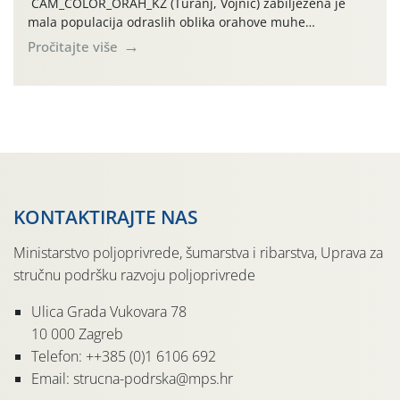
CAM_COLOR_ORAH_KŽ (Turanj, Vojnić) zabilježena je
mala populacija odraslih oblika orahove muhe
(Rhagoletis completa). Niska brojnost može se objasniti
Pročitajte više
činjenicom da je riječ o mladim nasadima s vrlo malim
urodom, što je povezano i s manjim brojem prezimjelih
jedinki. U starijim nasadima, na žutim ljepljivim Rebell
pločama s […]
KONTAKTIRAJTE NAS
Ministarstvo poljoprivrede, šumarstva i ribarstva, Uprava za
stručnu podršku razvoju poljoprivrede
Ulica Grada Vukovara 78
10 000 Zagreb
Telefon: ++385 (0)1 6106 692
Email: strucna-podrska@mps.hr