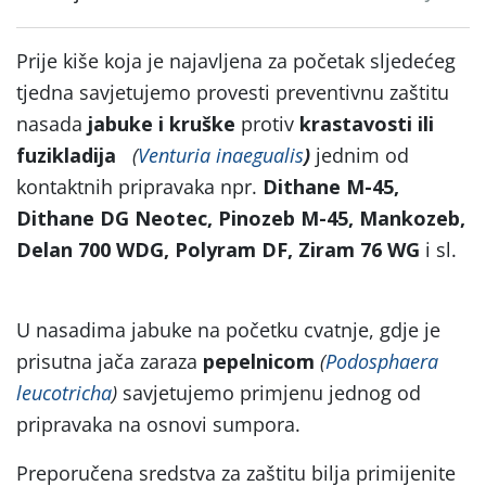
Prije kiše koja je najavljena za početak sljedećeg
tjedna savjetujemo provesti preventivnu zaštitu
nasada
jabuke i kruške
protiv
krastavosti ili
fuzikladija
(
Venturia inaegualis
)
jednim od
kontaktnih pripravaka npr.
Dithane M-45,
Dithane DG Neotec, Pinozeb M-45, Mankozeb,
Delan 700 WDG, Polyram DF, Ziram 76 WG
i sl.
U nasadima jabuke na početku cvatnje, gdje je
prisutna jača zaraza
pepelnicom
(
Podosphaera
leucotricha
)
savjetujemo primjenu jednog od
pripravaka na osnovi sumpora.
Preporučena sredstva za zaštitu bilja primijenite