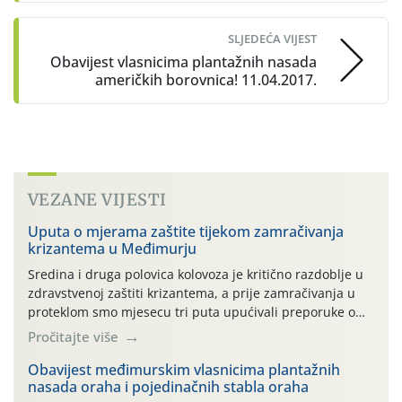
SLJEDEĆA VIJEST
Obavijest vlasnicima plantažnih nasada
američkih borovnica! 11.04.2017.
VEZANE VIJESTI
Uputa o mjerama zaštite tijekom zamračivanja
krizantema u Međimurju
Sredina i druga polovica kolovoza je kritično razdoblje u
zdravstvenoj zaštiti krizantema, a prije zamračivanja u
proteklom smo mjesecu tri puta upućivali preporuke o
preventivnim mjerama zaštite krizantema od najčešćih
Pročitajte više
uzročnika bolesti, štetnika i fito-fagnih grinja (23.7., 14.7.,
06.7.)! Na početku ovog mjeseca je zabilježeno je
Obavijest međimurskim vlasnicima plantažnih
nasada oraha i pojedinačnih stabla oraha
povijesno i ekstremno vruće meteorološko razdoblje, uz