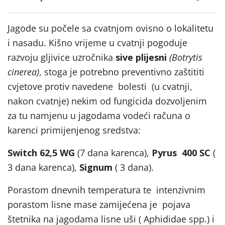
Jagode su počele sa cvatnjom ovisno o lokalitetu
i nasadu. Kišno vrijeme u cvatnji pogoduje
razvoju gljivice uzročnika
sive plijesni
(Botrytis
cinerea)
, stoga je potrebno preventivno zaštititi
cvjetove protiv navedene bolesti (u cvatnji,
nakon cvatnje) nekim od fungicida dozvoljenim
za tu namjenu u jagodama vodeći računa o
karenci primijenjenog sredstva:
Switch 62,5 WG
(7 dana karenca),
Pyrus 400 SC
(
3 dana karenca),
Signum
( 3 dana).
Porastom dnevnih temperatura te intenzivnim
porastom lisne mase zamijećena je pojava
štetnika na jagodama lisne uši ( Aphididae spp.) i