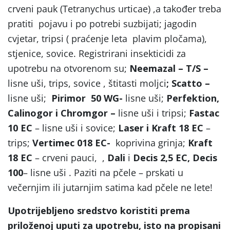
crveni pauk (Tetranychus urticae) ,a također treba
pratiti pojavu i po potrebi suzbijati; jagodin
cvjetar, tripsi ( praćenje leta plavim pločama),
stjenice, sovice. Registrirani insekticidi za
upotrebu na otvorenom su;
Neemazal – T/S –
lisne uši, trips, sovice , štitasti moljci
; Scatto –
lisne uši;
Pirimor 50 WG-
lisne uši;
Perfektion,
Calinogor i Chromgor –
lisne uši i tripsi;
Fastac
10 EC
– lisne uši i sovice;
Laser i
Kraft 18 EC
–
trips;
Vertimec 018 EC-
koprivina grinja;
Kraft
18 EC
– crveni pauci, ,
Dali
i
Decis 2,5 EC, Decis
100
– lisne uši . Paziti na pčele – prskati u
večernjim ili jutarnjim satima kad pčele ne lete!
Upotrijebljeno sredstvo koristiti prema
priloženoj uputi za upotrebu, isto na propisani