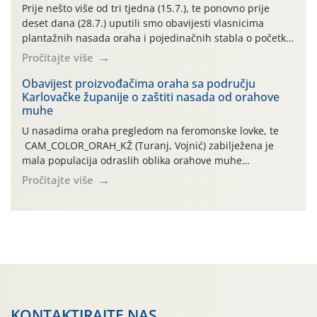
najviše temperature […]
Prije nešto više od tri tjedna (15.7.), te ponovno prije
deset dana (28.7.) uputili smo obavijesti vlasnicima
plantažnih nasada oraha i pojedinačnih stabla o početku
leta i ovogodišnjoj potrebi usmjerenog suzbijanja
Pročitajte više
orahove muhe (Rhagoletis completa)! Već dvanaest dana
traje drugi ovogodišnji “toplinski udar”, koji naročito
Obavijest proizvođačima oraha sa području
Karlovačke županije o zaštiti nasada od orahove
izražen zadnja šest dana (31.7.-05.8.), jer najviše
muhe
temperature zraka svakodnevno […]
U nasadima oraha pregledom na feromonske lovke, te
CAM_COLOR_ORAH_KŽ (Turanj, Vojnić) zabilježena je
mala populacija odraslih oblika orahove muhe
(Rhagoletis completa). Niska brojnost može se objasniti
Pročitajte više
činjenicom da je riječ o mladim nasadima s vrlo malim
urodom, što je povezano i s manjim brojem prezimjelih
jedinki. U starijim nasadima, na žutim ljepljivim Rebell
pločama s […]
KONTAKTIRAJTE NAS