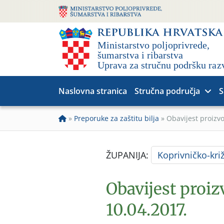
Naslovna stranica
Stručna područja
S
»
Preporuke za zaštitu bilja
»
Obavijest proizv
ŽUPANIJA:
Koprivničko-kri
Obavijest proiz
10.04.2017.