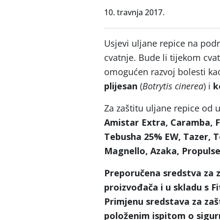
10. travnja 2017.
Usjevi uljane repice na podr
cvatnje. Bude li tijekom cvat
omogućen razvoj bolesti ka
plijesan
(
Botrytis cinerea
) i
k
Za zaštitu uljane repice od u
Amistar Extra, Caramba, Fo
Tebusha 25% EW, Tazer, T
Magnello, Azaka, Propulse,
Preporučena sredstva za za
proizvođača i u skladu s 
Primjenu sredstava za zaš
položenim ispitom o sigurn