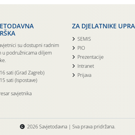
JETODAVNA
ZA DJELATNIKE UPR
RŠKA
SEMIS
avjetnici su dostupni radnim
PIO
 u podružnicama diljem
Prezentacije
ke.
Intranet
 16 sati (Grad Zagreb)
Prijava
15 sati (Ispostave)
esar savjetnika
2026 Savjetodavna | Sva prava pridržana.