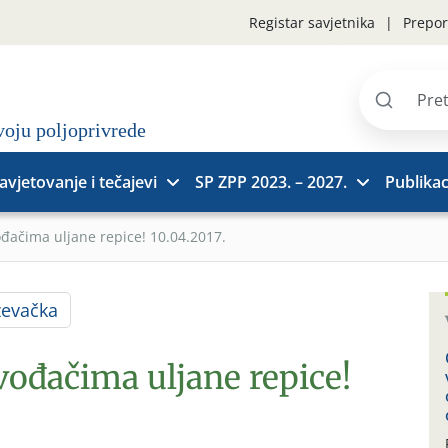
Registar savjetnika
Prepor
Pretraži
stranice
avjetovanje i tečajevi
SP ZPP 2023. – 2027.
Publikac
ođačima uljane repice! 10.04.2017.
ževačka
vođačima uljane repice!