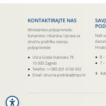
KONTAKTIRAJTE NAS
SAV
POD
Ministarstvo poljoprivrede,
Naši s
šumarstva i ribarstva, Uprava za
danom
stručnu podršku razvoju
Hrvats
poljoprivrede
8 –
Ulica Grada Vukovara 78
7 – 
10 000 Zagreb
Telefon: ++385 (0)1 6106 692
Adr
Email: strucna-podrska@mps.hr