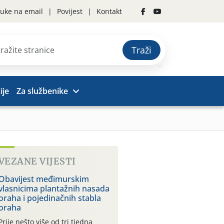
uke na email
Povijest
Kontakt
Traži
ije
Za službenike
VEZANE VIJESTI
Obavijest međimurskim
vlasnicima plantažnih nasada
oraha i pojedinačnih stabla
oraha
Prije nešto više od tri tjedna