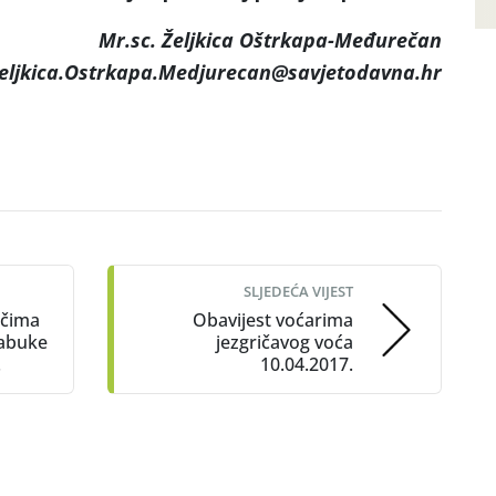
Mr.sc. Željkica Oštrkapa-Međurečan
Zeljkica.Ostrkapa.Medjurecan@savjetodavna.hr
SLJEDEĆA VIJEST
ačima
Obavijest voćarima
jabuke
jezgričavog voća
.
10.04.2017.