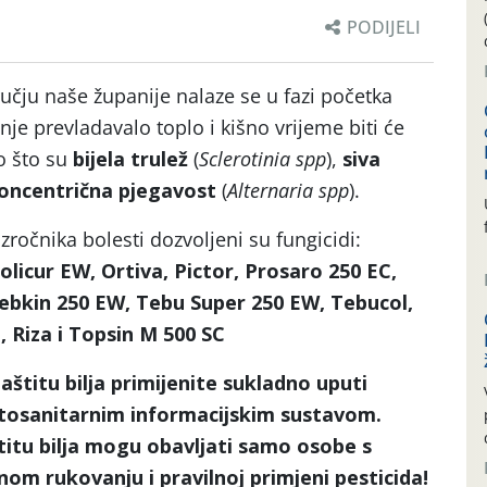
PODIJELI
učju naše županije nalaze se u fazi početka
nje prevladavalo toplo i kišno vrijeme biti će
o što su
bijela trulež
(
Sclerotinia spp
),
siva
oncentrična pjegavost
(
Alternaria spp
).
zročnika bolesti dozvoljeni su fungicidi:
licur EW, Ortiva, Pictor, Prosaro 250 EC,
ebkin 250 EW, Tebu Super 250 EW, Tebucol,
 Riza i Topsin M 500 SC
štitu bilja primijenite sukladno uputi
Fitosanitarnim informacijskim sustavom.
titu bilja mogu obavljati samo osobe s
om rukovanju i pravilnoj primjeni pesticida!