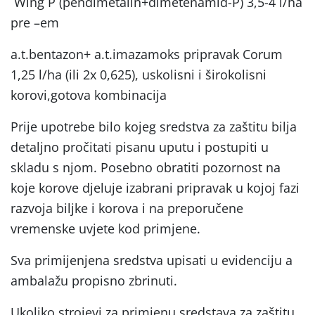
Wing P (pendimetalin+dimetenamid-P) 3,5-4 l/ha
pre –em
a.t.bentazon+ a.t.imazamoks pripravak Corum
1,25 l/ha (ili 2x 0,625), uskolisni i širokolisni
korovi,gotova kombinacija
Prije upotrebe bilo kojeg sredstva za zaštitu bilja
detaljno pročitati pisanu uputu i postupiti u
skladu s njom. Posebno obratiti pozornost na
koje korove djeluje izabrani pripravak u kojoj fazi
razvoja biljke i korova i na preporučene
vremenske uvjete kod primjene.
Sva primijenjena sredstva upisati u evidenciju a
ambalažu propisno zbrinuti.
Ukoliko strojevi za primjenu sredstava za zaštitu