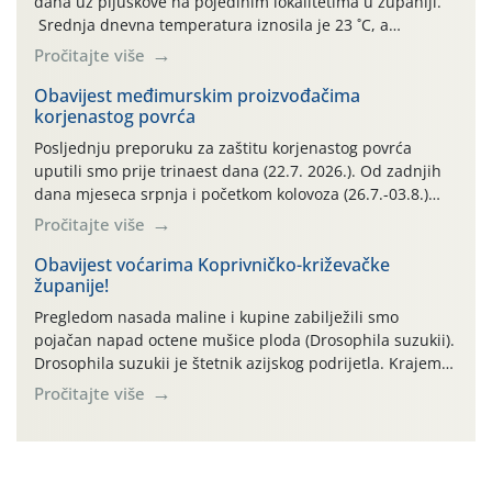
dana uz pljuskove na pojedinim lokalitetima u županiji.
Srednja dnevna temperatura iznosila je 23 ˚C, a
maksimalne su posljednjih dana dosezale do 35 ˚C.
Pročitajte više
Simptome plamenjače vinove loze (Plasmoparas
viticola) vidljivi su na zapercima i vršnom mladom lišću.
Obavijest međimurskim proizvođačima
korjenastog povrća
Kako bi i dalje održali zdravu lisnu masu u zaštiti je
moguće […]
Posljednju preporuku za zaštitu korjenastog povrća
uputili smo prije trinaest dana (22.7. 2026.). Od zadnjih
dana mjeseca srpnja i početkom kolovoza (26.7.-03.8.)
traje izuzetno nepovoljno meteorološko razdoblje za rast
Pročitajte više
i razvoj korjenastog povrća: najviše dnevne temperature
zraka zadnjih su devet dana u rasponu 30,7°-38,0°C!
Obavijest voćarima Koprivničko-križevačke
županije!
Drugi ovogodišnji “toplinski udar” naročito je izražen
zadnja četiri dana (31.7.-03.8.), […]
Pregledom nasada maline i kupine zabilježili smo
pojačan napad octene mušice ploda (Drosophila suzukii).
Drosophila suzukii je štetnik azijskog podrijetla. Krajem
2010. godine prvi puta je registriran u Hrvatskoj, a u
Pročitajte više
rujnu 2016. godine na našem su području zabilježene
gospodarski važne štete. Riječ je o štetniku vrlo sličnom
dobro poznatoj vinskoj mušici, no za razliku […]