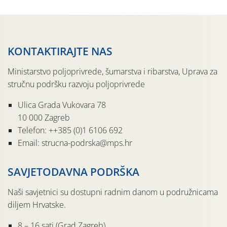
KONTAKTIRAJTE NAS
Ministarstvo poljoprivrede, šumarstva i ribarstva, Uprava za
stručnu podršku razvoju poljoprivrede
Ulica Grada Vukovara 78
10 000 Zagreb
Telefon: ++385 (0)1 6106 692
Email: strucna-podrska@mps.hr
SAVJETODAVNA PODRŠKA
Naši savjetnici su dostupni radnim danom u podružnicama
diljem Hrvatske.
8 – 16 sati (Grad Zagreb)