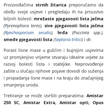
Proizvođačima
strnih žitarica
preporučamo da
obiđu svoje usjeve i pregledaju ih na prisustvo
biljnih bolesti:
mrežaste pjegavosti lista ječma
(Pyrenophora teres),
sive pjegavosti lista ječma
(
Rynchosporium secalis
),
hrđa
(Puccinia spp.),
smeđe pjegavosti lista
(
Septoria tritici
)
i dr.
Porast lisne mase u gušćim i bujnijim usjevima
uz promjenjivo vrijeme stvaraju idealne uvjete za
razvoj bolesti lista i stabljike. Neprovođenje
zašite u slučaju njihove pojave dovodi do sušenja
i propadanja lisne mase i na kraju do značajnijeg
smanjenja uroda.
Tretiranje se može izvršiti preparatima:
Amistar
250 SC, Amistar Extra, Amistar opti, Opus