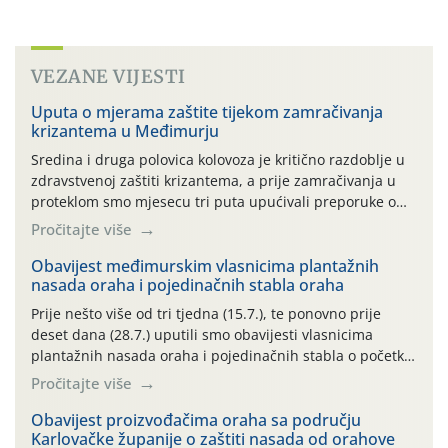
VEZANE VIJESTI
Uputa o mjerama zaštite tijekom zamračivanja
krizantema u Međimurju
Sredina i druga polovica kolovoza je kritično razdoblje u
zdravstvenoj zaštiti krizantema, a prije zamračivanja u
proteklom smo mjesecu tri puta upućivali preporuke o
preventivnim mjerama zaštite krizantema od najčešćih
Pročitajte više
uzročnika bolesti, štetnika i fito-fagnih grinja (23.7., 14.7.,
06.7.)! Na početku ovog mjeseca je zabilježeno je
Obavijest međimurskim vlasnicima plantažnih
nasada oraha i pojedinačnih stabla oraha
povijesno i ekstremno vruće meteorološko razdoblje, uz
najviše temperature […]
Prije nešto više od tri tjedna (15.7.), te ponovno prije
deset dana (28.7.) uputili smo obavijesti vlasnicima
plantažnih nasada oraha i pojedinačnih stabla o početku
leta i ovogodišnjoj potrebi usmjerenog suzbijanja
Pročitajte više
orahove muhe (Rhagoletis completa)! Već dvanaest dana
traje drugi ovogodišnji “toplinski udar”, koji naročito
Obavijest proizvođačima oraha sa području
Karlovačke županije o zaštiti nasada od orahove
izražen zadnja šest dana (31.7.-05.8.), jer najviše