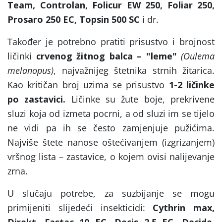
Team, Controlan, Folicur EW 250, Foliar 250,
Prosaro 250 EC, Topsin 500 SC
i dr.
Također je potrebno pratiti prisustvo i brojnost
ličinki
crvenog žitnog balca – "leme"
(Oulema
melanopus)
, najvažnijeg štetnika strnih žitarica.
Kao kritičan broj uzima se prisustvo
1-2 ličinke
po zastavici.
Ličinke su žute boje, prekrivene
sluzi koja od izmeta pocrni, a od sluzi im se tijelo
ne vidi pa ih se često zamjenjuje pužićima.
Najviše štete nanose oštećivanjem (izgrizanjem)
vršnog lista – zastavice, o kojem ovisi nalijevanje
zrna.
U slučaju potrebe, za suzbijanje se mogu
primijeniti slijedeći insekticidi:
Cythrin max,
Direkt,
Fastac 10 EC, Decis 2,5 EC, Decide,