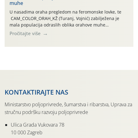
muhe
temperature zraka svakodnevno […]
U nasadima oraha pregledom na feromonske lovke, te
CAM_COLOR_ORAH_KŽ (Turanj, Vojnić) zabilježena je
mala populacija odraslih oblika orahove muhe
(Rhagoletis completa). Niska brojnost može se objasniti
Pročitajte više
činjenicom da je riječ o mladim nasadima s vrlo malim
urodom, što je povezano i s manjim brojem prezimjelih
jedinki. U starijim nasadima, na žutim ljepljivim Rebell
pločama s […]
KONTAKTIRAJTE NAS
Ministarstvo poljoprivrede, šumarstva i ribarstva, Uprava za
stručnu podršku razvoju poljoprivrede
Ulica Grada Vukovara 78
10 000 Zagreb