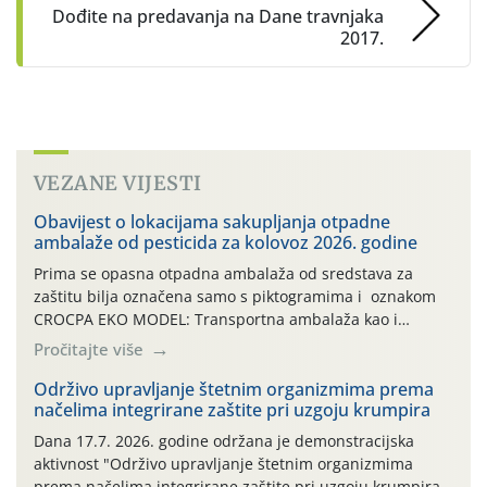
Dođite na predavanja na Dane travnjaka
2017.
VEZANE VIJESTI
Obavijest o lokacijama sakupljanja otpadne
ambalaže od pesticida za kolovoz 2026. godine
Prima se opasna otpadna ambalaža od sredstava za
zaštitu bilja označena samo s piktogramima i oznakom
CROCPA EKO MODEL: Transportna ambalaža kao i
ambalaža drugih proizvoda koji nisu sredstva za zaštitu
Pročitajte više
bilja (npr. ambalaža od mineralnih gnojiva,) se ne
prihvaća. Korisnicima je osiguran besplatni povrat
Održivo upravljanje štetnim organizmima prema
načelima integrirane zaštite pri uzgoju krumpira
prazne ambalaže isključivo ovih tvrtki: AGROCHEM-MAKS,
AGRONOM, ALBAUGH TKI* (PINUS […]
Dana 17.7. 2026. godine održana je demonstracijska
aktivnost "Održivo upravljanje štetnim organizmima
prema načelima integrirane zaštite pri uzgoju krumpira"