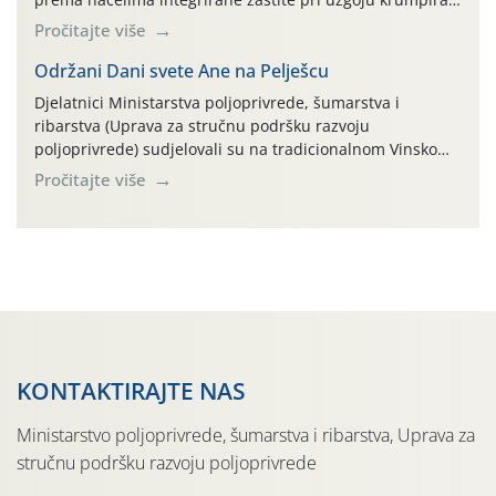
na pokusnom polju "Poredje", kraj naselja Belica (ARKOD
Pročitajte više
parcela ID 2445031) (središnji dio Međimurske županije).
Održani Dani svete Ane na Pelješcu
Djelatnici Ministarstva poljoprivrede, šumarstva i
ribarstva (Uprava za stručnu podršku razvoju
poljoprivrede) sudjelovali su na tradicionalnom Vinskom
forumu, održanom 24.07.2026. godine u Domu vinarske
Pročitajte više
tradicije u Putnikovićima na poluotoku Pelješcu, u
organizaciji PZ Putniković, Zadružni savez Dalmacije,
Udruga Dalmika i općina Ston. Manifestacija, koja se već
sedmu godinu zaredom održava u sklopu proslave Dana
svete […]
KONTAKTIRAJTE NAS
Ministarstvo poljoprivrede, šumarstva i ribarstva, Uprava za
stručnu podršku razvoju poljoprivrede