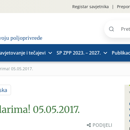
Registar savjetnika
Prepor
Pretraži
stranice
avjetovanje i tečajevi
SP ZPP 2023. – 2027.
Publikac
rima! 05.05.2017.
ska
larima! 05.05.2017.
PODIJELI