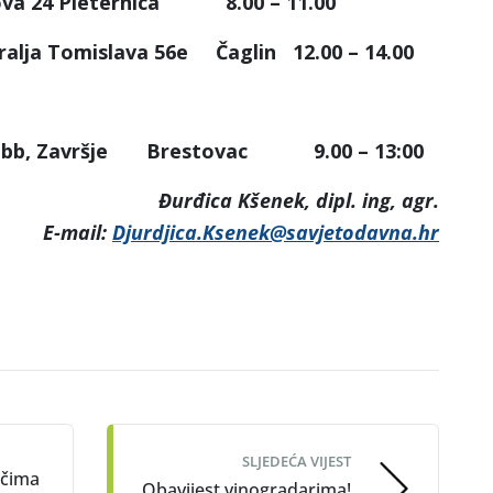
 24 Pleternica 8.00 – 11.00
ja Tomislava 56e Čaglin 12.00 – 14.00
a bb, Završje Brestovac 9.00 – 13:00
Đurđica Kšenek, dipl. ing, agr.
E-mail:
Djurdjica.Ksenek@savjetodavna.hr
SLJEDEĆA VIJEST
ačima
Obavijest vinogradarima!