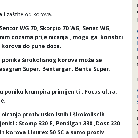
ra
i zaštite od korova.
Sencor WG 70, Skorpio 70 WG, Senat WG,
nim dozama prije nicanja , mogu ga koristiti
a korova do pune doze.
 ponika širokolisnog korova može se
asagran Super, Bentargan, Benta Super,
u poniku krumpira primijeniti :
Focus ultra,
te.
 nicanja protiv uskolisnih i širokolisnih
eniti :
Stomp 330 E, Pendigan 330 ,Dost 330
nih korova
Linurex 50 SC
a samo protiv