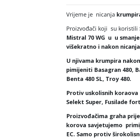
Vrijeme je nicanja
krumpi
Proizvođači koji su koristili
Mistral 70 WG
u u smanje
višekratno i nakon nicanj
U njivama krumpira nakon
pimijeniti
Basagran 480, B
Benta 480 SL, Troy 480.
Protiv uskolisnih koraova 
Selekt Super, Fusilade for
Proizvođačima
graha
prije
korova savjetujemo primij
EC.
Samo protiv širokolis