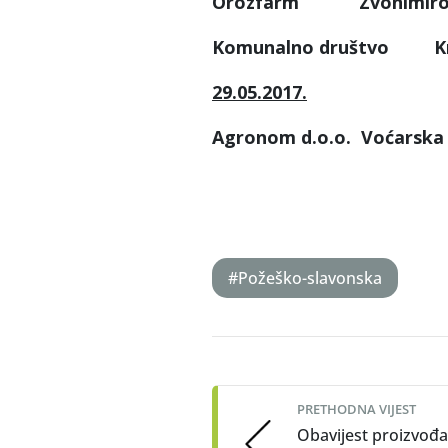
Orozfarm Zvonimirova
Komunalno društvo Kral
29.05.2017.
Agronom d.o.o. Voćarsk
#Požeško-slavonska
Post
navigation
PRETHODNA VIJEST
Obavijest proizvođ