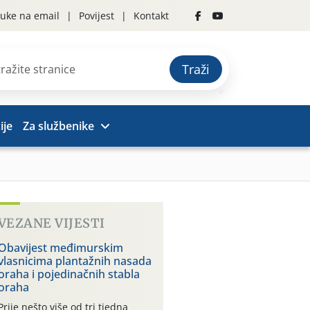
uke na email
Povijest
Kontakt
Traži
ije
Za službenike
VEZANE VIJESTI
Obavijest međimurskim
vlasnicima plantažnih nasada
oraha i pojedinačnih stabla
oraha
Prije nešto više od tri tjedna