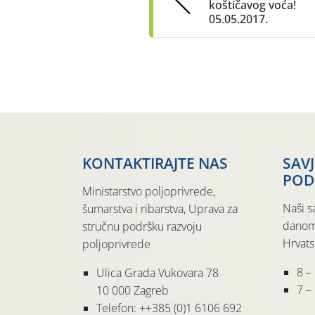
koštičavog voća!
05.05.2017.
KONTAKTIRAJTE NAS
SAV
POD
Ministarstvo poljoprivrede,
Naši s
šumarstva i ribarstva, Uprava za
danom
stručnu podršku razvoju
Hrvats
poljoprivrede
8 –
Ulica Grada Vukovara 78
7 – 
10 000 Zagreb
Telefon: ++385 (0)1 6106 692