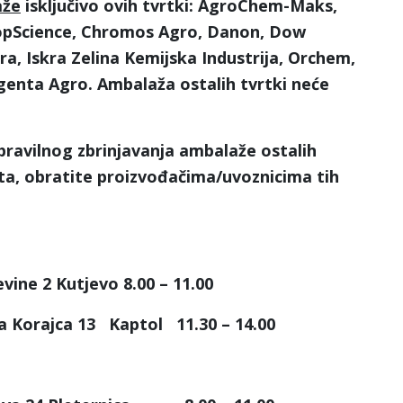
aže
isključivo ovih tvrtki: AgroChem-Maks,
opScience, Chromos Agro, Danon, Dow
ra, Iskra Zelina Kemijska Industrija, Orchem,
genta Agro. Ambalaža ostalih tvrtki neće
pravilnog zbrinjavanja ambalaže ostalih
kta, obratite proizvođačima/uvoznicima tih
ne 2 Kutjevo 8.00 – 11.00
 Korajca 13 Kaptol 11.30 – 14.00