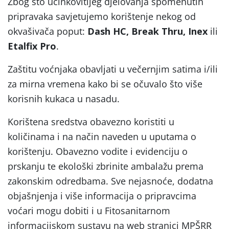
Zbog što učinkovitijeg djelovanja spomenutih
pripravaka savjetujemo korištenje nekog od
okvašivača poput:
Dash HC, Break Thru, Inex
ili
Etalfix Pro
.
Zaštitu voćnjaka obavljati u večernjim satima i/ili
za mirna vremena kako bi se očuvalo što više
korisnih kukaca u nasadu.
Korištena sredstva obavezno koristiti u
količinama i na način naveden u uputama o
korištenju. Obavezno vodite i evidenciju o
prskanju te ekološki zbrinite ambalažu prema
zakonskim odredbama. Sve nejasnoće, dodatna
objašnjenja i više informacija o pripravcima
voćari mogu dobiti i u Fitosanitarnom
informacijskom sustavu na web stranici MPŠRR