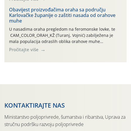
orahove muhe (Rhagoletis completa)! Već dvanaest dana
traje drugi ovogodišnji “toplinski udar”, koji naročito
Obavijest proizvođačima oraha sa području
Karlovačke županije o zaštiti nasada od orahove
izražen zadnja šest dana (31.7.-05.8.), jer najviše
muhe
temperature zraka svakodnevno […]
U nasadima oraha pregledom na feromonske lovke, te
CAM_COLOR_ORAH_KŽ (Turanj, Vojnić) zabilježena je
mala populacija odraslih oblika orahove muhe
(Rhagoletis completa). Niska brojnost može se objasniti
Pročitajte više
činjenicom da je riječ o mladim nasadima s vrlo malim
urodom, što je povezano i s manjim brojem prezimjelih
jedinki. U starijim nasadima, na žutim ljepljivim Rebell
pločama s […]
KONTAKTIRAJTE NAS
Ministarstvo poljoprivrede, šumarstva i ribarstva, Uprava za
stručnu podršku razvoju poljoprivrede