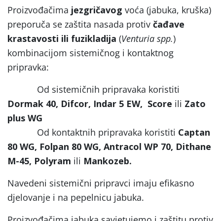
Proizvođačima
jezgričavog
voća (jabuka, kruška)
preporuča se zaštita nasada protiv
čađave
krastavosti ili fuzikladija
(
Venturia spp.
)
kombinacijom sistemičnog i kontaktnog
pripravka:
Od sistemičnih pripravaka koristiti
Dormak 40, Difcor, Indar 5 EW, Score
ili
Zato
plus WG
Od kontaktnih pripravaka koristiti
Captan
80 WG, Folpan 80 WG, Antracol WP 70, Dithane
M-45, Polyram
ili
Mankozeb.
Navedeni sistemični pripravci imaju efikasno
djelovanje i na pepelnicu jabuka.
Proizvođačima jabuka savjetujemo i zaštitu protiv