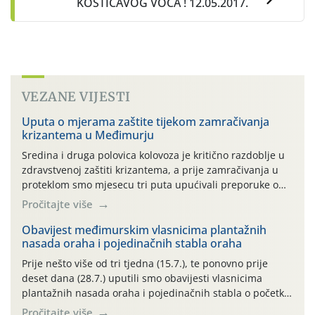
KOŠTIČAVOG VOĆA ! 12.05.2017.
VEZANE VIJESTI
Uputa o mjerama zaštite tijekom zamračivanja
krizantema u Međimurju
Sredina i druga polovica kolovoza je kritično razdoblje u
zdravstvenoj zaštiti krizantema, a prije zamračivanja u
proteklom smo mjesecu tri puta upućivali preporuke o
preventivnim mjerama zaštite krizantema od najčešćih
Pročitajte više
uzročnika bolesti, štetnika i fito-fagnih grinja (23.7., 14.7.,
06.7.)! Na početku ovog mjeseca je zabilježeno je
Obavijest međimurskim vlasnicima plantažnih
nasada oraha i pojedinačnih stabla oraha
povijesno i ekstremno vruće meteorološko razdoblje, uz
najviše temperature […]
Prije nešto više od tri tjedna (15.7.), te ponovno prije
deset dana (28.7.) uputili smo obavijesti vlasnicima
plantažnih nasada oraha i pojedinačnih stabla o početku
leta i ovogodišnjoj potrebi usmjerenog suzbijanja
Pročitajte više