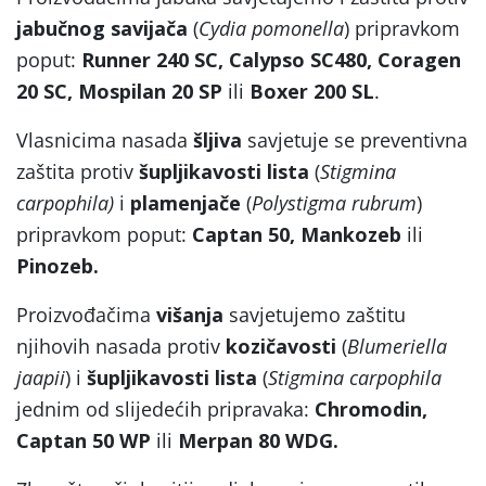
jabučnog savijača
(
Cydia pomonella
) pripravkom
poput:
Runner 240 SC, Calypso SC480, Coragen
20 SC, Mospilan 20 SP
ili
Boxer 200 SL
.
Vlasnicima nasada
šljiva
savjetuje se preventivna
zaštita protiv
šupljikavosti lista
(
Stigmina
carpophila)
i
plamenjače
(
Polystigma rubrum
)
pripravkom poput:
Captan 50, Mankozeb
ili
Pinozeb.
Proizvođačima
višanja
savjetujemo zaštitu
njihovih nasada protiv
kozičavosti
(
Blumeriella
jaapii
) i
šupljikavosti lista
(
Stigmina carpophila
jednim od slijedećih pripravaka:
Chromodin,
Captan 50 WP
ili
Merpan 80 WDG.