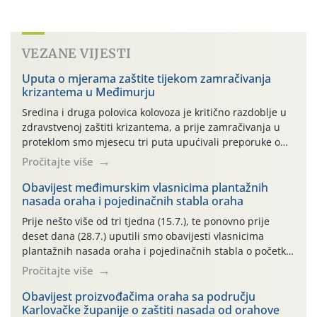
VEZANE VIJESTI
Uputa o mjerama zaštite tijekom zamračivanja
krizantema u Međimurju
Sredina i druga polovica kolovoza je kritično razdoblje u
zdravstvenoj zaštiti krizantema, a prije zamračivanja u
proteklom smo mjesecu tri puta upućivali preporuke o
preventivnim mjerama zaštite krizantema od najčešćih
Pročitajte više
uzročnika bolesti, štetnika i fito-fagnih grinja (23.7., 14.7.,
06.7.)! Na početku ovog mjeseca je zabilježeno je
Obavijest međimurskim vlasnicima plantažnih
nasada oraha i pojedinačnih stabla oraha
povijesno i ekstremno vruće meteorološko razdoblje, uz
najviše temperature […]
Prije nešto više od tri tjedna (15.7.), te ponovno prije
deset dana (28.7.) uputili smo obavijesti vlasnicima
plantažnih nasada oraha i pojedinačnih stabla o početku
leta i ovogodišnjoj potrebi usmjerenog suzbijanja
Pročitajte više
orahove muhe (Rhagoletis completa)! Već dvanaest dana
traje drugi ovogodišnji “toplinski udar”, koji naročito
Obavijest proizvođačima oraha sa području
Karlovačke županije o zaštiti nasada od orahove
izražen zadnja šest dana (31.7.-05.8.), jer najviše