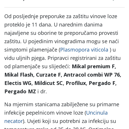
Od posljednje preporuke za zaštitu vinove loze
proteklo je 11 dana. U narednim danima
najavljene su oborine te preporučamo provesti
zaštitu. U pojedinim vinogradima mogu se naći
simptomi plamenjače (
Plasmopora viticola
) u
vidu uljnih pjega. Pripravci registrirani za zaštitu
od plamenjače su slijedeći:
Mikal premium F,
Mikal Flash, Curzate F, Antracol combi WP 76,
Electis WG, Mildicut SC, Profilux, Pergado F,
Pergado MZ
i dr.
Na mjernim stanicama zabilježene su primarne
infekcije pepelnicom vinove loze (
Uncinula
necator
). Uvjeti koji su potrebni za infekciju su