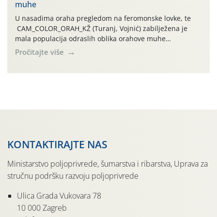
muhe
temperature zraka svakodnevno […]
U nasadima oraha pregledom na feromonske lovke, te
CAM_COLOR_ORAH_KŽ (Turanj, Vojnić) zabilježena je
mala populacija odraslih oblika orahove muhe
(Rhagoletis completa). Niska brojnost može se objasniti
Pročitajte više
činjenicom da je riječ o mladim nasadima s vrlo malim
urodom, što je povezano i s manjim brojem prezimjelih
jedinki. U starijim nasadima, na žutim ljepljivim Rebell
pločama s […]
KONTAKTIRAJTE NAS
Ministarstvo poljoprivrede, šumarstva i ribarstva, Uprava za
stručnu podršku razvoju poljoprivrede
Ulica Grada Vukovara 78
10 000 Zagreb