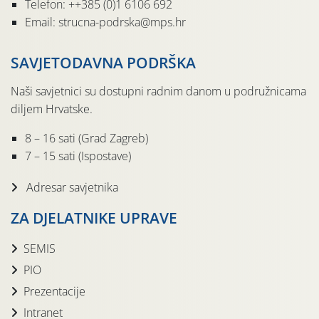
Telefon: ++385 (0)1 6106 692
Email: strucna-podrska@mps.hr
SAVJETODAVNA PODRŠKA
Naši savjetnici su dostupni radnim danom u podružnicama
diljem Hrvatske.
8 – 16 sati (Grad Zagreb)
7 – 15 sati (Ispostave)
Adresar savjetnika
ZA DJELATNIKE UPRAVE
SEMIS
PIO
Prezentacije
Intranet