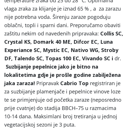
temperature zraka od 25 do 28 °C. Optimalna
vlaga zraka za klijanje je iznad 65 % , a za zarazu
nije potrebna voda. Širenju zaraze pogoduju
oblačni, topli i sparni dani. Preporučamo obaviti
zaštitu nekim od navedenih pripravaka:
Collis SC,
Crystal KS, Domark 40 ME, Difcor EC, Luna
Experiance SC, Mystic EC, Nativo WG, Stroby
DF, Talendo SC, Topas 100 EC, Vivando SC i
dr.
Suzbijanje pepelnice jako je bitno na
lokalitetima gdje je prošle godine zabilježena
jaka zaraza!
Pripravak
Cabrio Top
registriran je
za suzbijanje plamenjače i pepelnice vinove loze
te se primjenjuje od početka zaraze (neposredno
prije cvatnje) do stadija BBCH–75 u razmacima
10-14 dana. Maksimlani broj tretiranja u jednoj
vegetacijskoj sezoni je 3 puta.