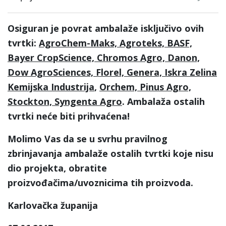
Osiguran je povrat ambalaže isključivo ovih
tvrtki:
AgroChem-Maks, Agroteks, BASF,
Bayer CropScience, Chromos Agro, Danon,
Dow AgroSciences, Florel, Genera,
Iskra Zelina
Kemijska Industrija
,
Orchem, Pinus Agro,
Stockton, Syngenta Agro
.
Ambalaža ostalih
tvrtki neće biti prihvaćena!
Molimo Vas da se u svrhu pravilnog
zbrinjavanja ambalaže ostalih tvrtki koje nisu
dio projekta, obratite
proizvođačima/uvoznicima tih proizvoda.
Karlovačka županija