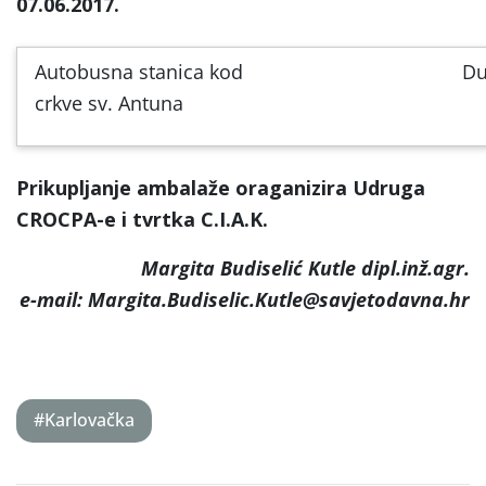
07.06.2017.
Autobusna stanica kod
Du
crkve sv. Antuna
Prikupljanje ambalaže oraganizira Udruga
CROCPA-e i tvrtka C.I.A.K.
Margita Budiselić Kutle dipl.inž.agr.
e-mail: Margita.Budiselic.Kutle@savjetodavna.hr
#Karlovačka