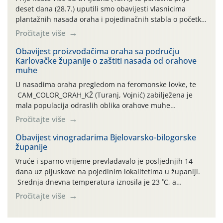
deset dana (28.7.) uputili smo obavijesti vlasnicima
plantažnih nasada oraha i pojedinačnih stabla o početku
leta i ovogodišnjoj potrebi usmjerenog suzbijanja
Pročitajte više
orahove muhe (Rhagoletis completa)! Već dvanaest dana
traje drugi ovogodišnji “toplinski udar”, koji naročito
Obavijest proizvođačima oraha sa području
Karlovačke županije o zaštiti nasada od orahove
izražen zadnja šest dana (31.7.-05.8.), jer najviše
muhe
temperature zraka svakodnevno […]
U nasadima oraha pregledom na feromonske lovke, te
CAM_COLOR_ORAH_KŽ (Turanj, Vojnić) zabilježena je
mala populacija odraslih oblika orahove muhe
(Rhagoletis completa). Niska brojnost može se objasniti
Pročitajte više
činjenicom da je riječ o mladim nasadima s vrlo malim
urodom, što je povezano i s manjim brojem prezimjelih
Obavijest vinogradarima Bjelovarsko-bilogorske
županije
jedinki. U starijim nasadima, na žutim ljepljivim Rebell
pločama s […]
Vruće i sparno vrijeme prevladavalo je posljednjih 14
dana uz pljuskove na pojedinim lokalitetima u županiji.
Srednja dnevna temperatura iznosila je 23 ˚C, a
maksimalne su posljednjih dana dosezale do 35 ˚C.
Pročitajte više
Simptome plamenjače vinove loze (Plasmoparas
viticola) vidljivi su na zapercima i vršnom mladom lišću.