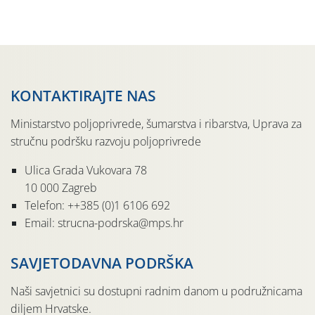
Kako bi i dalje održali zdravu lisnu masu u zaštiti je
moguće […]
KONTAKTIRAJTE NAS
Ministarstvo poljoprivrede, šumarstva i ribarstva, Uprava za
stručnu podršku razvoju poljoprivrede
Ulica Grada Vukovara 78
10 000 Zagreb
Telefon: ++385 (0)1 6106 692
Email: strucna-podrska@mps.hr
SAVJETODAVNA PODRŠKA
Naši savjetnici su dostupni radnim danom u podružnicama
diljem Hrvatske.