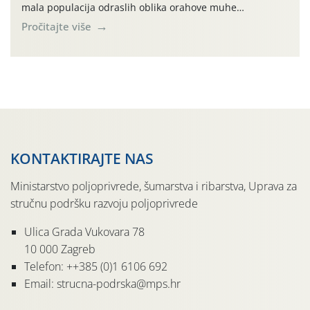
mala populacija odraslih oblika orahove muhe
(Rhagoletis completa). Niska brojnost može se objasniti
Pročitajte više
činjenicom da je riječ o mladim nasadima s vrlo malim
urodom, što je povezano i s manjim brojem prezimjelih
jedinki. U starijim nasadima, na žutim ljepljivim Rebell
pločama s […]
KONTAKTIRAJTE NAS
Ministarstvo poljoprivrede, šumarstva i ribarstva, Uprava za
stručnu podršku razvoju poljoprivrede
Ulica Grada Vukovara 78
10 000 Zagreb
Telefon: ++385 (0)1 6106 692
Email: strucna-podrska@mps.hr