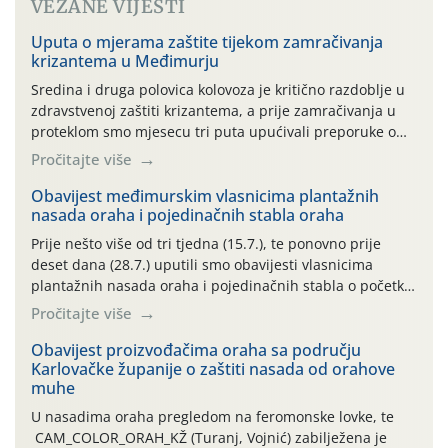
VEZANE VIJESTI
Uputa o mjerama zaštite tijekom zamračivanja
krizantema u Međimurju
Sredina i druga polovica kolovoza je kritično razdoblje u
zdravstvenoj zaštiti krizantema, a prije zamračivanja u
proteklom smo mjesecu tri puta upućivali preporuke o
preventivnim mjerama zaštite krizantema od najčešćih
Pročitajte više
uzročnika bolesti, štetnika i fito-fagnih grinja (23.7., 14.7.,
06.7.)! Na početku ovog mjeseca je zabilježeno je
Obavijest međimurskim vlasnicima plantažnih
nasada oraha i pojedinačnih stabla oraha
povijesno i ekstremno vruće meteorološko razdoblje, uz
najviše temperature […]
Prije nešto više od tri tjedna (15.7.), te ponovno prije
deset dana (28.7.) uputili smo obavijesti vlasnicima
plantažnih nasada oraha i pojedinačnih stabla o početku
leta i ovogodišnjoj potrebi usmjerenog suzbijanja
Pročitajte više
orahove muhe (Rhagoletis completa)! Već dvanaest dana
traje drugi ovogodišnji “toplinski udar”, koji naročito
Obavijest proizvođačima oraha sa području
Karlovačke županije o zaštiti nasada od orahove
izražen zadnja šest dana (31.7.-05.8.), jer najviše
muhe
temperature zraka svakodnevno […]
U nasadima oraha pregledom na feromonske lovke, te
CAM_COLOR_ORAH_KŽ (Turanj, Vojnić) zabilježena je