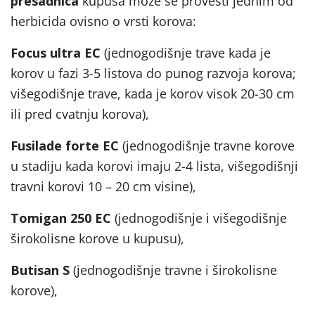
presadnica
kupusa može se provesti jednim od
herbicida ovisno o vrsti korova:
Focus ultra EC
(jednogodišnje trave kada je
korov u fazi 3-5 listova do punog razvoja korova;
višegodišnje trave, kada je korov visok 20-30 cm
ili pred cvatnju korova),
Fusilade forte EC
(jednogodišnje travne korove
u stadiju kada korovi imaju 2-4 lista, višegodišnji
travni korovi 10 – 20 cm visine),
Tomigan 250 EC
(jednogodišnje i višegodišnje
širokolisne korove u kupusu),
Butisan S
(jednogodišnje travne i širokolisne
korove),