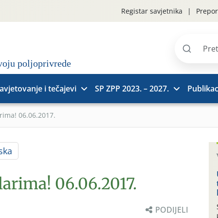
Registar savjetnika
Prepor
Pretraži
stranice
avjetovanje i tečajevi
SP ZPP 2023. – 2027.
Publikac
rima! 06.06.2017.
ska
larima! 06.06.2017.
PODIJELI