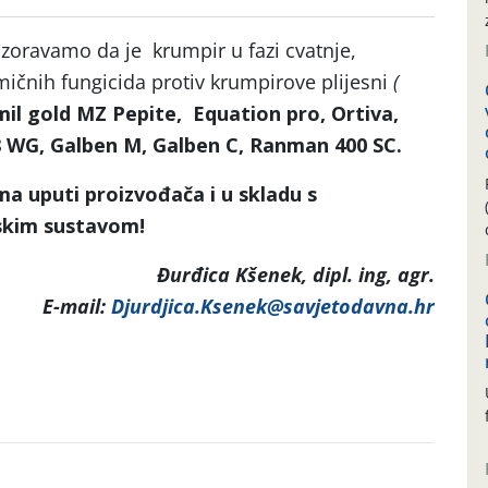
oravamo da je krumpir u fazi cvatnje,
ičnih fungicida protiv krumpirove plijesni
(
mil gold MZ Pepite, Equation pro, Ortiva,
8 WG, Galben M, Galben C, Ranman 400 SC.
ma uputi proizvođača i u skladu s
jskim sustavom!
Đurđica Kšenek, dipl. ing, agr.
E-mail:
Djurdjica.Ksenek@savjetodavna.hr