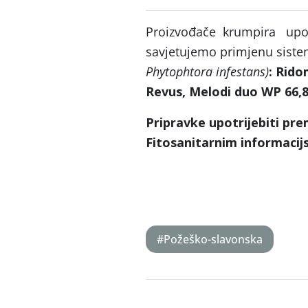
Proizvođače krumpira upoz
savjetujemo primjenu sistem
Phytophtora infestans)
: Rido
Revus, Melodi duo WP 66,
Pripravke upotrijebiti pre
Fitosanitarnim informaci
#Požeško-slavonska
Post