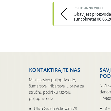
navigation
PRETHODNA VIJEST
Obavijest proizvođ
suncokreta! 06.06.2
KONTAKTIRAJTE NAS
SAV
POD
Ministarstvo poljoprivrede,
Naši s
šumarstva i ribarstva, Uprava za
danom
stručnu podršku razvoju
Hrvats
poljoprivrede
8 –
Ulica Grada Vukovara 78