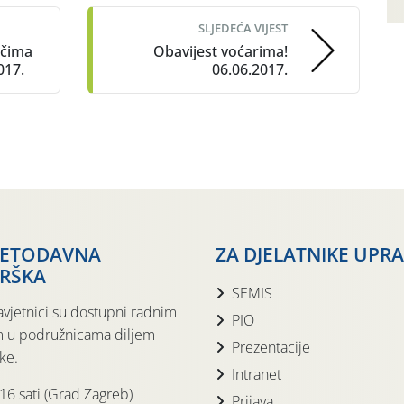
SLJEDEĆA VIJEST
ačima
Obavijest voćarima!
017.
06.06.2017.
JETODAVNA
ZA DJELATNIKE UPR
RŠKA
SEMIS
avjetnici su dostupni radnim
PIO
 u podružnicama diljem
Prezentacije
ke.
Intranet
 16 sati (Grad Zagreb)
Prijava