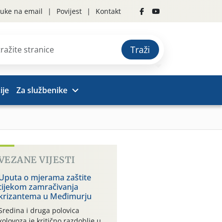
uke na email
Povijest
Kontakt
Traži
ije
Za službenike
VEZANE VIJESTI
Uputa o mjerama zaštite
tijekom zamračivanja
krizantema u Međimurju
Sredina i druga polovica
kolovoza je kritično razdoblje u