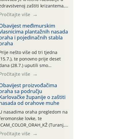
zdravstvenoj zaštiti krizantema,
a prije zamračivanja u proteklom
Pročitajte više
smo mjesecu tri puta upućivali
preporuke o preventivnim
Obavijest međimurskim
vlasnicima plantažnih nasada
mjerama zaštite krizantema od
oraha i pojedinačnih stabla
najčešćih uzročnika bolesti,
oraha
štetnika i fito-fagnih grinja (23.7.,
14.7., 06.7.)! Na početku ovog
Prije nešto više od tri tjedna
mjeseca je zabilježeno je
(15.7.), te ponovno prije deset
povijesno i ekstremno vruće
dana (28.7.) uputili smo
meteorološko razdoblje, uz
obavijesti vlasnicima plantažnih
Pročitajte više
najviše temperature […]
nasada oraha i pojedinačnih
stabla o početku leta i
Obavijest proizvođačima
oraha sa području
ovogodišnjoj potrebi usmjerenog
Karlovačke županije o zaštiti
suzbijanja orahove muhe
nasada od orahove muhe
(Rhagoletis completa)! Već
dvanaest dana traje drugi
U nasadima oraha pregledom na
ovogodišnji “toplinski udar”, koji
feromonske lovke, te
naročito izražen zadnja šest
CAM_COLOR_ORAH_KŽ (Turanj,
dana (31.7.-05.8.), jer najviše
Vojnić) zabilježena je mala
Pročitajte više
temperature zraka svakodnevno
populacija odraslih oblika