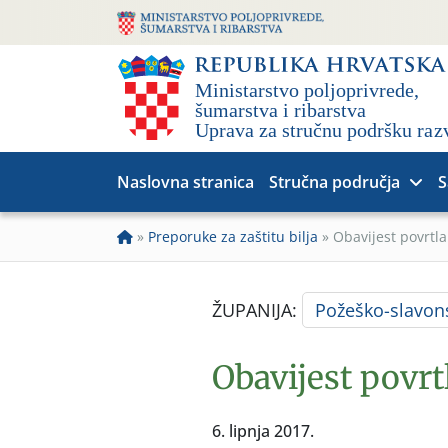
Naslovna stranica
Stručna područja
S
»
Preporuke za zaštitu bilja
»
Obavijest povrtla
ŽUPANIJA:
Požeško-slavon
Obavijest povrt
6. lipnja 2017.