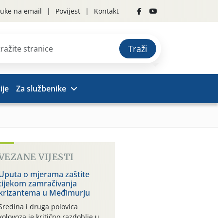
uke na email
Povijest
Kontakt
Traži
ije
Za službenike
VEZANE VIJESTI
Uputa o mjerama zaštite
tijekom zamračivanja
krizantema u Međimurju
Sredina i druga polovica
kolovoza je kritično razdoblje u