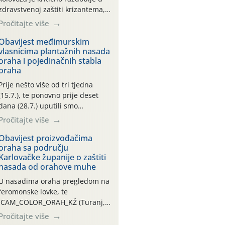
zdravstvenoj zaštiti krizantema,
a prije zamračivanja u proteklom
Pročitajte više
smo mjesecu tri puta upućivali
preporuke o preventivnim
Obavijest međimurskim
vlasnicima plantažnih nasada
mjerama zaštite krizantema od
oraha i pojedinačnih stabla
najčešćih uzročnika bolesti,
oraha
štetnika i fito-fagnih grinja (23.7.,
14.7., 06.7.)! Na početku ovog
Prije nešto više od tri tjedna
mjeseca je zabilježeno je
(15.7.), te ponovno prije deset
povijesno i ekstremno vruće
dana (28.7.) uputili smo
meteorološko razdoblje, uz
obavijesti vlasnicima plantažnih
Pročitajte više
najviše temperature […]
nasada oraha i pojedinačnih
stabla o početku leta i
Obavijest proizvođačima
oraha sa području
ovogodišnjoj potrebi usmjerenog
Karlovačke županije o zaštiti
suzbijanja orahove muhe
nasada od orahove muhe
(Rhagoletis completa)! Već
dvanaest dana traje drugi
U nasadima oraha pregledom na
ovogodišnji “toplinski udar”, koji
feromonske lovke, te
naročito izražen zadnja šest
CAM_COLOR_ORAH_KŽ (Turanj,
dana (31.7.-05.8.), jer najviše
Vojnić) zabilježena je mala
Pročitajte više
temperature zraka svakodnevno
populacija odraslih oblika