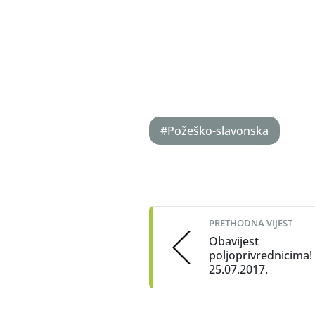
#Požeško-slavonska
Post
navigation
PRETHODNA VIJEST
Obavijest
poljoprivrednicima!
25.07.2017.