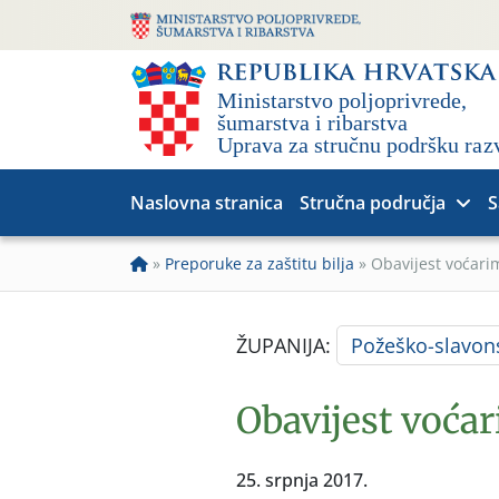
Naslovna stranica
Stručna područja
S
»
Preporuke za zaštitu bilja
»
Obavijest voćari
ŽUPANIJA:
Požeško-slavon
Obavijest voćar
25. srpnja 2017.