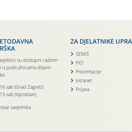
JETODAVNA
ZA DJELATNIKE UPR
RŠKA
SEMIS
avjetnici su dostupni radnim
PIO
 u podružnicama diljem
Prezentacije
ke.
Intranet
 16 sati (Grad Zagreb)
Prijava
15 sati (Ispostave)
esar savjetnika