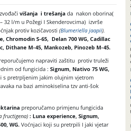
izvođači
višanja i trešanja
da nakon oborina(
 32 l/m u Požegi I Skenderovcima) izvrše
ćnjak protiv kozičavosti
(
Blumeriella jaapii
).
ce, Chromodin S-65, Delan 700 WG, Cadillac
, Dithane M-45, Mankozeb, Pinozeb M-45.
preporučujemo napraviti zaštitu protiv truleži
dnim od fungicida :
Signum, Nativo 75 WG,
i s pretrpljenim jakim olujnim vjetrom
avaka na bazi aminokiselina tzv anti-šok
ektarina
preporučamo primjenu fungicida
a fructigena)
: Luna experience, Signum,
500, WG.
Voćnjaci koji su pretrpili I jaki vjetar