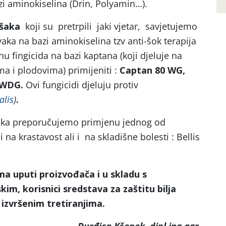
zi aminokiselina (Drin, Polyamin…).
ušaka
koji su pretrpili jaki vjetar, savjetujemo
ka na bazi aminokiselina tzv anti-šok terapija
u fingicida na bazi kaptana (koji djeluje na
ma i plodovima) primijeniti :
Captan 80 WG,
 WDG.
Ovi fungicidi djeluju protiv
alis
)
.
uka preporučujemo primjenu jednog od
i na krastavost ali i na skladišne bolesti : Bellis
ma uputi proizvođača i u skladu s
im, korisnici sredstava za zaštitu bilja
 izvršenim tretiranjima.