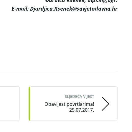
Đurđica Kšenek, dipl.ing,agr.
E-mail: Djurdjica.Ksenek@savjetodavna.hr
SLJEDEĆA VIJEST
Obavijest povrtlarima!
25.07.2017.