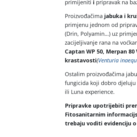
primijeniti
i
pripravak na ba
Proizvođačima
jabuka i kr
primjenu jednom od priprava
(Drin, Polyamin…) uz primjen
zacijeljivanje rana na voćka
Captan WP 50, Merpan 80
krastavosti
(
Venturia inaequ
Ostalim proizvođačima jab
fungicida koji dobro djeluju 
ili Luna experience.
Pripravke upotrijebiti pre
Fitosanitarnim informacijsk
trebaju voditi evidenciju o