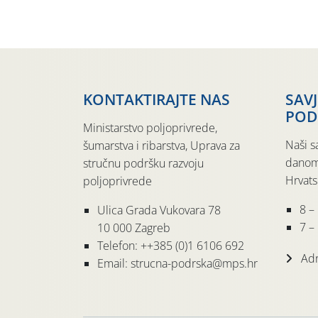
KONTAKTIRAJTE NAS
SAV
POD
Ministarstvo poljoprivrede,
Naši s
šumarstva i ribarstva, Uprava za
danom
stručnu podršku razvoju
Hrvats
poljoprivrede
8 –
Ulica Grada Vukovara 78
7 – 
10 000 Zagreb
Telefon: ++385 (0)1 6106 692
Adr
Email: strucna-podrska@mps.hr