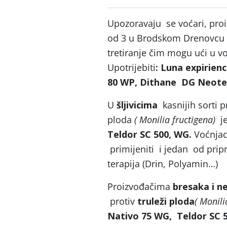
Upozoravaju se voćari, pro
od 3 u Brodskom Drenovcu –
tretiranje čim mogu ući u vo
Upotrijebiti
: Luna
expirien
80 WP, Dithane DG Neotec
U
šljivicima
kasnijih sorti 
ploda
( Monilia fructigena)
je
Teldor SC 500, WG.
Voćnjac
primijeniti i jedan od pripr
terapija (Drin, Polyamin…)
Proizvođačima
bresaka i n
protiv
truleži ploda
( Monili
Nativo 75 WG, Teldor SC 