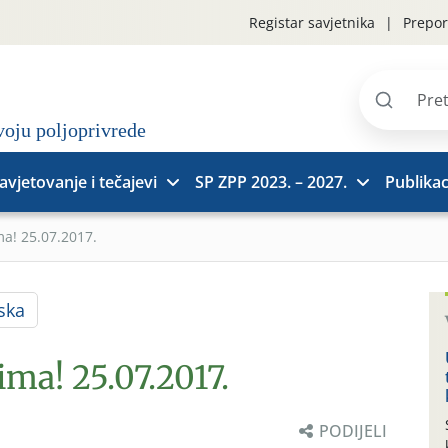
Registar savjetnika
Prepor
Pretraži
stranice
avjetovanje i tečajevi
SP ZPP 2023. – 2027.
Publikac
ma! 25.07.2017.
ska
ima! 25.07.2017.
PODIJELI