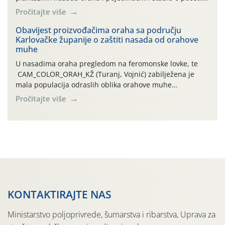
leta i ovogodišnjoj potrebi usmjerenog suzbijanja
Pročitajte više
orahove muhe (Rhagoletis completa)! Već dvanaest dana
traje drugi ovogodišnji “toplinski udar”, koji naročito
Obavijest proizvođačima oraha sa području
Karlovačke županije o zaštiti nasada od orahove
izražen zadnja šest dana (31.7.-05.8.), jer najviše
muhe
temperature zraka svakodnevno […]
U nasadima oraha pregledom na feromonske lovke, te
CAM_COLOR_ORAH_KŽ (Turanj, Vojnić) zabilježena je
mala populacija odraslih oblika orahove muhe
(Rhagoletis completa). Niska brojnost može se objasniti
Pročitajte više
činjenicom da je riječ o mladim nasadima s vrlo malim
urodom, što je povezano i s manjim brojem prezimjelih
jedinki. U starijim nasadima, na žutim ljepljivim Rebell
pločama s […]
KONTAKTIRAJTE NAS
Ministarstvo poljoprivrede, šumarstva i ribarstva, Uprava za