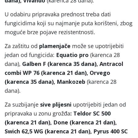
dana),
Vivando
(karenca 28 dana).
U odabiru pripravaka prednost treba dati
fungicidima koji su najmanje puta korišteni, zbog
moguće brze pojave rezistentnosti.
Za zaštitu od
plamenjače
može se upotrijebiti
jedan od fungicida:
Equatio pro
(karenca 28
dana),
Galben F (karenca 35 dana),
Antracol
combi WP 76 (karenca 21 dan), Orvego
(karenca 35 dana)
,
Mankozeb
(karenca 28
dana).
Za suzbijanje
sive plijesni
upotrijebiti jedan od
pripravaka u zonu grožđa
: Teldor SC 500
(karenca 21 dan), Done (karenca 21 dan),
Swich 62,5 WG (karenca 21 dan)
,
Pyrus 400 SC