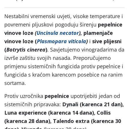
Nestabilni vremenski uvjeti, visoke temperature i
povremeni pljuskovi pogoduju širenju
pepelnice
vinove loze
(
Uncinula necator
),
plamenjače
vinove loze (
Plasmopara viticola
)
i
sive plijesni
(
Botrytis cinerea
)
. Savjetujemo vinogradarima da
izvrše zaštitu svojih nasada. Preporučujemo
primjenu sistemičnih fungicida protiv pepelnice i
fungicida s kraćom karencom posebice na ranim
sortama.
Protiv uzročnika
pepelnice
upotrijebiti jedan od
sistemičnih pripravaka:
Dynali (karenca 21 dan),
Luna experience (karenca 14 dana), Collis
(karenca 28 dana), Talendo extra (karenca 30