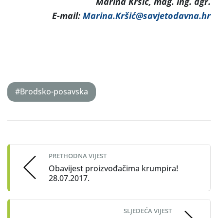
Marina Kršić, mag. ing. agr.
E-mail:
Marina.Kršić@savjetodavna.hr
#Brodsko-posavska
Post
navigation
PRETHODNA VIJEST
Obavijest proizvođačima krumpira!
28.07.2017.
SLJEDEĆA VIJEST