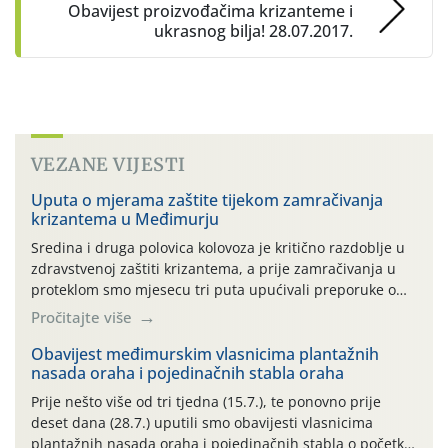
Obavijest proizvođačima krizanteme i
ukrasnog bilja! 28.07.2017.
VEZANE VIJESTI
Uputa o mjerama zaštite tijekom zamračivanja
krizantema u Međimurju
Sredina i druga polovica kolovoza je kritično razdoblje u
zdravstvenoj zaštiti krizantema, a prije zamračivanja u
proteklom smo mjesecu tri puta upućivali preporuke o
preventivnim mjerama zaštite krizantema od najčešćih
Pročitajte više
uzročnika bolesti, štetnika i fito-fagnih grinja (23.7., 14.7.,
06.7.)! Na početku ovog mjeseca je zabilježeno je
Obavijest međimurskim vlasnicima plantažnih
nasada oraha i pojedinačnih stabla oraha
povijesno i ekstremno vruće meteorološko razdoblje, uz
najviše temperature […]
Prije nešto više od tri tjedna (15.7.), te ponovno prije
deset dana (28.7.) uputili smo obavijesti vlasnicima
plantažnih nasada oraha i pojedinačnih stabla o početku