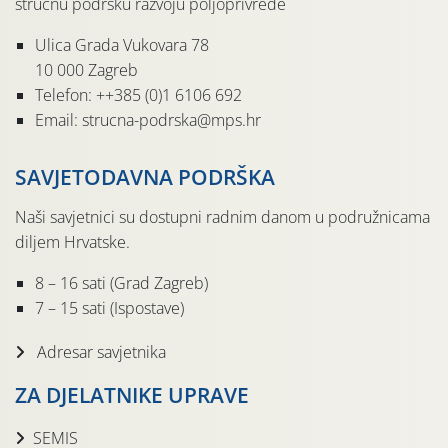
stručnu podršku razvoju poljoprivrede
Ulica Grada Vukovara 78
10 000 Zagreb
Telefon: ++385 (0)1 6106 692
Email: strucna-podrska@mps.hr
SAVJETODAVNA PODRŠKA
Naši savjetnici su dostupni radnim danom u podružnicama
diljem Hrvatske.
8 – 16 sati (Grad Zagreb)
7 – 15 sati (Ispostave)
Adresar savjetnika
ZA DJELATNIKE UPRAVE
SEMIS