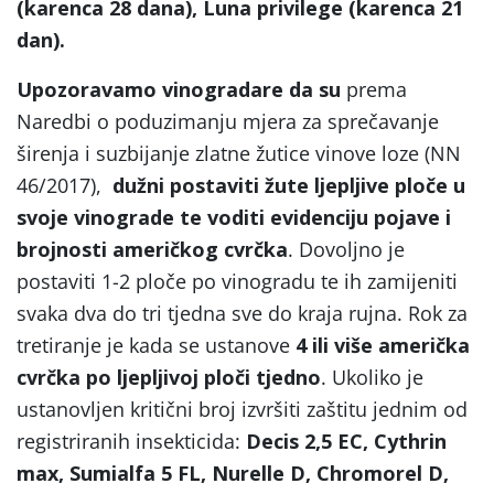
(karenca 28 dana)
,
L
una privilege (karenca 21
dan).
Upozoravamo vinogradare da su
prema
Naredbi o poduzimanju mjera za sprečavanje
širenja i suzbijanje zlatne žutice vinove loze (NN
46/2017),
dužni postaviti žute ljepljive ploče u
svoje vinograde
te voditi evidenciju pojave i
brojnosti američkog cvrčka
. Dovoljno je
postaviti 1-2 ploče po vinogradu te ih zamijeniti
svaka dva do tri tjedna sve do kraja rujna. Rok za
tretiranje je kada se ustanove
4 ili više američka
cvrčka po ljepljivoj ploči tjedno
. Ukoliko je
ustanovljen kritični broj izvršiti zaštitu jednim od
registriranih insekticida:
Decis 2,5 EC, Cythrin
max,
Sumialfa 5 FL, Nurelle D, Chromorel D,