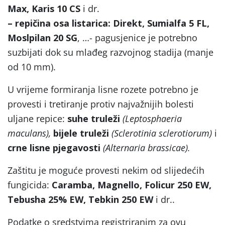
Max, Karis 10 CS
i dr.
– repičina osa listarica: Direkt, Sumialfa 5 FL,
Moslpilan 20 SG
, …- pagusjenice je potrebno
suzbijati dok su mlađeg razvojnog stadija (manje
od 10 mm).
U vrijeme formiranja lisne rozete potrebno je
provesti i tretiranje protiv najvažnijih bolesti
uljane repice:
suhe truleži
(Leptosphaeria
maculans),
bijele truleži
(Sclerotinia sclerotiorum)
i
crne lisne pjegavosti
(Alternaria brassicae).
Zaštitu je moguće provesti nekim od slijedećih
fungicida:
Caramba, Magnello, Folicur 250 EW,
Tebusha 25% EW, Tebkin 250 EW
i dr..
Podatke o sredstvima registriranim za ovu