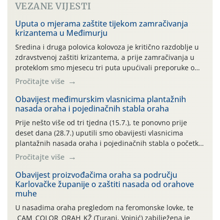
VEZANE VIJESTI
Uputa o mjerama zaštite tijekom zamračivanja
krizantema u Međimurju
Sredina i druga polovica kolovoza je kritično razdoblje u
zdravstvenoj zaštiti krizantema, a prije zamračivanja u
proteklom smo mjesecu tri puta upućivali preporuke o
preventivnim mjerama zaštite krizantema od najčešćih
Pročitajte više
uzročnika bolesti, štetnika i fito-fagnih grinja (23.7., 14.7.,
06.7.)! Na početku ovog mjeseca je zabilježeno je
Obavijest međimurskim vlasnicima plantažnih
nasada oraha i pojedinačnih stabla oraha
povijesno i ekstremno vruće meteorološko razdoblje, uz
najviše temperature […]
Prije nešto više od tri tjedna (15.7.), te ponovno prije
deset dana (28.7.) uputili smo obavijesti vlasnicima
plantažnih nasada oraha i pojedinačnih stabla o početku
leta i ovogodišnjoj potrebi usmjerenog suzbijanja
Pročitajte više
orahove muhe (Rhagoletis completa)! Već dvanaest dana
traje drugi ovogodišnji “toplinski udar”, koji naročito
Obavijest proizvođačima oraha sa području
Karlovačke županije o zaštiti nasada od orahove
izražen zadnja šest dana (31.7.-05.8.), jer najviše
muhe
temperature zraka svakodnevno […]
U nasadima oraha pregledom na feromonske lovke, te
CAM_COLOR_ORAH_KŽ (Turanj, Vojnić) zabilježena je