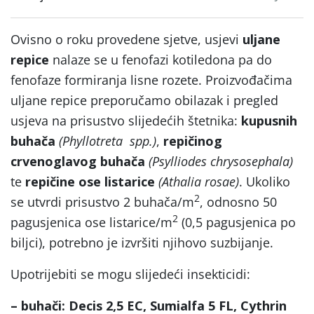
Ovisno o roku provedene sjetve, usjevi
uljane
repice
nalaze se u fenofazi kotiledona pa do
fenofaze formiranja lisne rozete. Proizvođačima
uljane repice preporučamo obilazak i pregled
usjeva na prisustvo slijedećih štetnika:
kupusnih
buhača
(Phyllotreta spp.)
,
repičinog
crvenoglavog buhača
(Psylliodes chrysosephala)
te
repičine ose listarice
(Athalia rosae)
. Ukoliko
2
se utvrdi prisustvo 2 buhača/m
, odnosno 50
2
pagusjenica ose listarice/m
(0,5 pagusjenica po
biljci), potrebno je izvršiti njihovo suzbijanje.
Upotrijebiti se mogu slijedeći insekticidi:
– buhači: Decis 2,5 EC, Sumialfa 5 FL, Cythrin