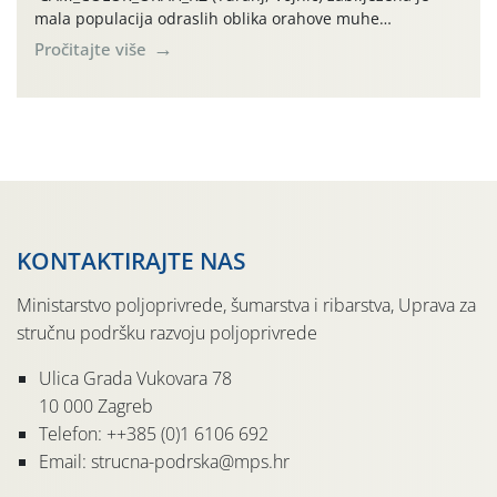
mala populacija odraslih oblika orahove muhe
(Rhagoletis completa). Niska brojnost može se objasniti
Pročitajte više
činjenicom da je riječ o mladim nasadima s vrlo malim
urodom, što je povezano i s manjim brojem prezimjelih
jedinki. U starijim nasadima, na žutim ljepljivim Rebell
pločama s […]
KONTAKTIRAJTE NAS
Ministarstvo poljoprivrede, šumarstva i ribarstva, Uprava za
stručnu podršku razvoju poljoprivrede
Ulica Grada Vukovara 78
10 000 Zagreb
Telefon: ++385 (0)1 6106 692
Email: strucna-podrska@mps.hr