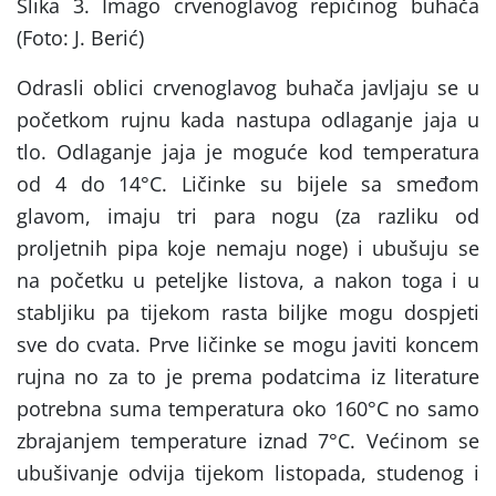
Slika 3. Imago crvenoglavog repičinog buhača
(Foto: J. Berić)
Odrasli oblici crvenoglavog buhača javljaju se u
početkom rujnu kada nastupa odlaganje jaja u
tlo. Odlaganje jaja je moguće kod temperatura
od 4 do 14°C. Ličinke su bijele sa smeđom
glavom, imaju tri para nogu (za razliku od
proljetnih pipa koje nemaju noge) i ubušuju se
na početku u peteljke listova, a nakon toga i u
stabljiku pa tijekom rasta biljke mogu dospjeti
sve do cvata. Prve ličinke se mogu javiti koncem
rujna no za to je prema podatcima iz literature
potrebna suma temperatura oko 160°C no samo
zbrajanjem temperature iznad 7°C. Većinom se
ubušivanje odvija tijekom listopada, studenog i