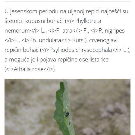
U jesenskom periodu na uljanoj repici najčešći su
štetnici: kupusni buhači (<i>Phyllotreta
nemorum</i> L., <i>P. atra</i> F., <i>P. nigripes
</i>F., <i>Ph. undulata</i> Kuts.), crvenoglavi
repičin buhač (<i>Psylliodes chrysocephala</i> L.),
a moguća je i pojava repičine ose listarice
(<i>Athalia rose</i>).