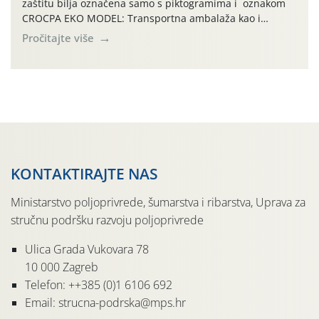
zaštitu bilja označena samo s piktogramima i oznakom
CROCPA EKO MODEL: Transportna ambalaža kao i
ambalaža drugih proizvoda koji nisu sredstva za zaštitu
Pročitajte više
bilja (npr. ambalaža od mineralnih gnojiva,) se ne
prihvaća. Korisnicima je osiguran besplatni povrat
prazne ambalaže isključivo ovih tvrtki: AGROCHEM-MAKS,
AGRONOM, ALBAUGH TKI* (PINUS […]
KONTAKTIRAJTE NAS
Ministarstvo poljoprivrede, šumarstva i ribarstva, Uprava za
stručnu podršku razvoju poljoprivrede
Ulica Grada Vukovara 78
10 000 Zagreb
Telefon: ++385 (0)1 6106 692
Email: strucna-podrska@mps.hr