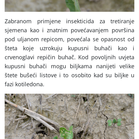
Zabranom primjene insekticida za tretiranje
sjemena kao i znatnim povećavanjem površina
pod uljanom repicom, povećala se opasnost od
šteta koje uzrokuju kupusni buhači kao i
crvenoglavi repičin buhač. Kod povoljnih uvjeta
kupusni buhači mogu biljkama nanijeti velike
štete bušeći listove i to osobito kad su biljke u
fazi kotiledona.