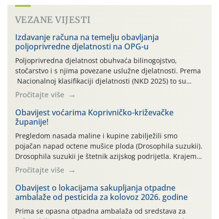
VEZANE VIJESTI
Izdavanje računa na temelju obavljanja
poljoprivredne djelatnosti na OPG-u
Poljoprivredna djelatnost obuhvaća bilinogojstvo,
stočarstvo i s njima povezane uslužne djelatnosti. Prema
Nacionalnoj klasifikaciji djelatnosti (NKD 2025) to su
skupne 01.1, 01.2, 01.3, 01.4, 01.5 i 01.6. Djelatnost
Pročitajte više
prerade poljoprivrednih proizvoda je svako djelovanje na
poljoprivredni proizvod čiji je rezultat proizvod koji
Obavijest voćarima Koprivničko-križevačke
županije!
također može biti poljoprivredni proizvod poput npr.
maslinovog ulja, bučinog ulja, vino od […]
Pregledom nasada maline i kupine zabilježili smo
pojačan napad octene mušice ploda (Drosophila suzukii).
Drosophila suzukii je štetnik azijskog podrijetla. Krajem
2010. godine prvi puta je registriran u Hrvatskoj, a u
Pročitajte više
rujnu 2016. godine na našem su području zabilježene
gospodarski važne štete. Riječ je o štetniku vrlo sličnom
Obavijest o lokacijama sakupljanja otpadne
ambalaže od pesticida za kolovoz 2026. godine
dobro poznatoj vinskoj mušici, no za razliku […]
Prima se opasna otpadna ambalaža od sredstava za