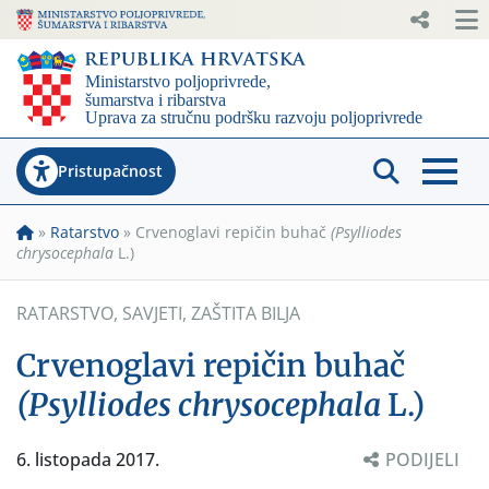
Pristupačnost
»
Ratarstvo
»
Crvenoglavi repičin buhač
(Psylliodes
chrysocephala
L.)
RATARSTVO
,
SAVJETI
,
ZAŠTITA BILJA
Crvenoglavi repičin buhač
(Psylliodes chrysocephala
L.)
6. listopada 2017.
PODIJELI