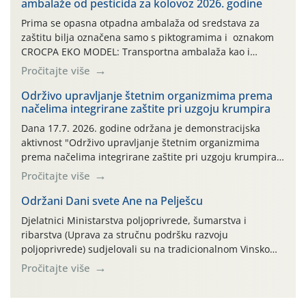
ambalaže od pesticida za kolovoz 2026. godine
Prima se opasna otpadna ambalaža od sredstava za
zaštitu bilja označena samo s piktogramima i oznakom
CROCPA EKO MODEL: Transportna ambalaža kao i
ambalaža drugih proizvoda koji nisu sredstva za zaštitu
Pročitajte više
bilja (npr. ambalaža od mineralnih gnojiva,) se ne
prihvaća. Korisnicima je osiguran besplatni povrat
Održivo upravljanje štetnim organizmima prema
načelima integrirane zaštite pri uzgoju krumpira
prazne ambalaže isključivo ovih tvrtki: AGROCHEM-MAKS,
AGRONOM, ALBAUGH TKI* (PINUS […]
Dana 17.7. 2026. godine održana je demonstracijska
aktivnost "Održivo upravljanje štetnim organizmima
prema načelima integrirane zaštite pri uzgoju krumpira"
na pokusnom polju "Poredje", kraj naselja Belica (ARKOD
Pročitajte više
parcela ID 2445031) (središnji dio Međimurske županije).
Održani Dani svete Ane na Pelješcu
Djelatnici Ministarstva poljoprivrede, šumarstva i
ribarstva (Uprava za stručnu podršku razvoju
poljoprivrede) sudjelovali su na tradicionalnom Vinskom
forumu, održanom 24.07.2026. godine u Domu vinarske
Pročitajte više
tradicije u Putnikovićima na poluotoku Pelješcu, u
organizaciji PZ Putniković, Zadružni savez Dalmacije,