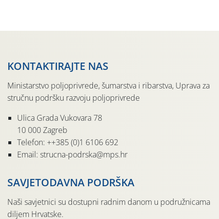
Udruga Dalmika i općina Ston. Manifestacija, koja se već
sedmu godinu zaredom održava u sklopu proslave Dana
svete […]
KONTAKTIRAJTE NAS
Ministarstvo poljoprivrede, šumarstva i ribarstva, Uprava za
stručnu podršku razvoju poljoprivrede
Ulica Grada Vukovara 78
10 000 Zagreb
Telefon: ++385 (0)1 6106 692
Email: strucna-podrska@mps.hr
SAVJETODAVNA PODRŠKA
Naši savjetnici su dostupni radnim danom u podružnicama
diljem Hrvatske.