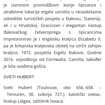
je izvrsnom promidžbom konje lipicance i
atraktivne lokacije ergele uvrstila u nezaobilazno
odredište turističkih posjeta u Đakovu, Slavoniji,
ali i u Hrvatskoj. Graciozan i elegantan nastup
đakovačkog četveroprega s lipicancima
impresionirao je i englesku kraljicu Elizabetu II,
pa je britanska kraljevska obitelj na izričit zahtjev
kraljice, 1972. posjetila Ergelu Đakovo. Godine
2016. vojvotkinja od Cornwalla, Camilla, također
je bila uvažena gošća.
SVETI HUBERT
Sveti Hubert (Toulouse, oko 656.-658. –
Tervuren, 30. svibnja 727.), katolički svetac,
biskup Liègea, zaštitnik lovaca.