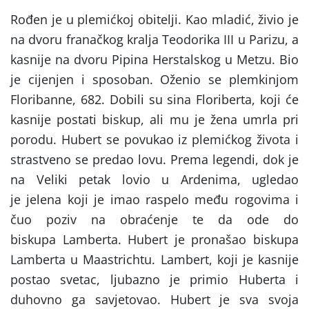
Rođen je u plemićkoj obitelji. Kao mladić, živio je
na dvoru franačkog kralja Teodorika III u Parizu, a
kasnije na dvoru Pipina Herstalskog u Metzu. Bio
je cijenjen i sposoban. Oženio se plemkinjom
Floribanne, 682. Dobili su sina Floriberta, koji će
kasnije postati biskup, ali mu je žena umrla pri
porodu. Hubert se povukao iz plemićkog života i
strastveno se predao lovu. Prema legendi, dok je
na Veliki petak lovio u Ardenima, ugledao
je jelena koji je imao raspelo među rogovima i
čuo poziv na obraćenje te da ode do
biskupa Lamberta. Hubert je pronašao biskupa
Lamberta u Maastrichtu. Lambert, koji je kasnije
postao svetac, ljubazno je primio Huberta i
duhovno ga savjetovao. Hubert je sva svoja