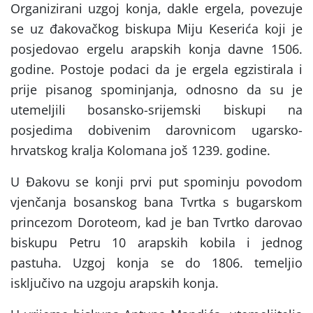
Organizirani uzgoj konja, dakle ergela, povezuje
se uz đakovačkog biskupa Miju Keserića koji je
posjedovao ergelu arapskih konja davne 1506.
godine. Postoje podaci da je ergela egzistirala i
prije pisanog spominjanja, odnosno da su je
utemeljili bosansko-srijemski biskupi na
posjedima dobivenim darovnicom ugarsko-
hrvatskog kralja Kolomana još 1239. godine.
U Đakovu se konji prvi put spominju povodom
vjenčanja bosanskog bana Tvrtka s bugarskom
princezom Doroteom, kad je ban Tvrtko darovao
biskupu Petru 10 arapskih kobila i jednog
pastuha. Uzgoj konja se do 1806. temeljio
isključivo na uzgoju arapskih konja.