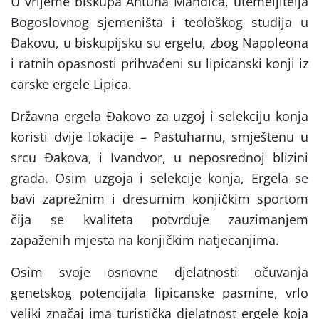
U vrijeme biskupa Antuna Mandića, utemeljitelja
Bogoslovnog sjemeništa i teološkog studija u
Đakovu, u biskupijsku su ergelu, zbog Napoleona
i ratnih opasnosti prihvaćeni su lipicanski konji iz
carske ergele Lipica.
Državna ergela Đakovo za uzgoj i selekciju konja
koristi dvije lokacije – Pastuharnu, smještenu u
srcu Đakova, i Ivandvor, u neposrednoj blizini
grada. Osim uzgoja i selekcije konja, Ergela se
bavi zaprežnim i dresurnim konjičkim sportom
čija se kvaliteta potvrđuje zauzimanjem
zapaženih mjesta na konjičkim natjecanjima.
Osim svoje osnovne djelatnosti očuvanja
genetskog potencijala lipicanske pasmine, vrlo
veliki značaj ima turistička djelatnost ergele koja