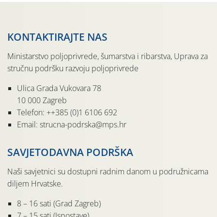
KONTAKTIRAJTE NAS
Ministarstvo poljoprivrede, šumarstva i ribarstva, Uprava za
stručnu podršku razvoju poljoprivrede
Ulica Grada Vukovara 78
10 000 Zagreb
Telefon: ++385 (0)1 6106 692
Email: strucna-podrska@mps.hr
SAVJETODAVNA PODRŠKA
Naši savjetnici su dostupni radnim danom u podružnicama
diljem Hrvatske.
8 – 16 sati (Grad Zagreb)
7 – 15 sati (Ispostave)