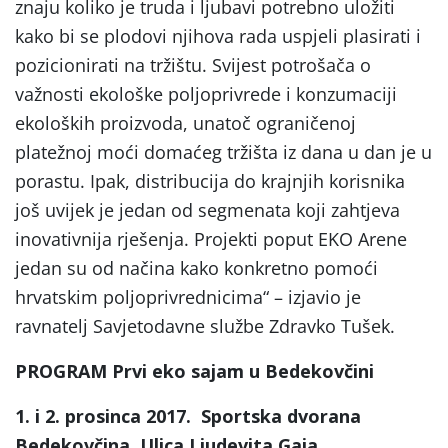
znaju koliko je truda i ljubavi potrebno uložiti
kako bi se plodovi njihova rada uspjeli plasirati i
pozicionirati na tržištu. Svijest potrošača o
važnosti ekološke poljoprivrede i konzumaciji
ekoloških proizvoda, unatoč ograničenoj
platežnoj moći domaćeg tržišta iz dana u dan je u
porastu. Ipak, distribucija do krajnjih korisnika
još uvijek je jedan od segmenata koji zahtjeva
inovativnija rješenja. Projekti poput EKO Arene
jedan su od načina kako konkretno pomoći
hrvatskim poljoprivrednicima“ – izjavio je
ravnatelj Savjetodavne službe Zdravko Tušek.
PROGRAM Prvi eko sajam u Bedekovčini
1. i 2. prosinca 2017. Sportska dvorana
Bedekovčina, Ulica Ljudevita Gaja