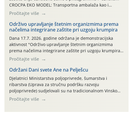
CROCPA EKO MODEL: Transportna ambalaža kao i
ambalaža drugih proizvoda koji nisu sredstva za zaštitu
Pročitajte više
bilja (npr. ambalaža od mineralnih gnojiva,) se ne
prihvaća. Korisnicima je osiguran besplatni povrat
Održivo upravljanje štetnim organizmima prema
načelima integrirane zaštite pri uzgoju krumpira
prazne ambalaže isključivo ovih tvrtki: AGROCHEM-MAKS,
AGRONOM, ALBAUGH TKI* (PINUS […]
Dana 17.7. 2026. godine održana je demonstracijska
aktivnost "Održivo upravljanje štetnim organizmima
prema načelima integrirane zaštite pri uzgoju krumpira"
na pokusnom polju "Poredje", kraj naselja Belica (ARKOD
Pročitajte više
parcela ID 2445031) (središnji dio Međimurske županije).
Održani Dani svete Ane na Pelješcu
Djelatnici Ministarstva poljoprivrede, šumarstva i
ribarstva (Uprava za stručnu podršku razvoju
poljoprivrede) sudjelovali su na tradicionalnom Vinskom
forumu, održanom 24.07.2026. godine u Domu vinarske
Pročitajte više
tradicije u Putnikovićima na poluotoku Pelješcu, u
organizaciji PZ Putniković, Zadružni savez Dalmacije,
Udruga Dalmika i općina Ston. Manifestacija, koja se već
sedmu godinu zaredom održava u sklopu proslave Dana
svete […]