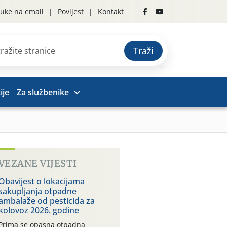
uke na email
Povijest
Kontakt
Traži
ije
Za službenike
VEZANE VIJESTI
Obavijest o lokacijama
sakupljanja otpadne
ambalaže od pesticida za
kolovoz 2026. godine
Prima se opasna otpadna