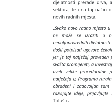
djelatnosti prerade drva,
sektora, te i na taj način d
novih radnih mjesta.
„
Svako novo radno mjesto u 
ne može se izraziti u no
nepoljoprivrednih djelatnosti 
došli potpisati ugovore čeka
jer je taj natječaj provede
svašta promijeniti, a investic
uveli velike proceduralne 
natječaja iz Programa ruraln
obrađeni i zadovoljan sam b
razvijajte ideje, prijavljujte
Tolušić
.