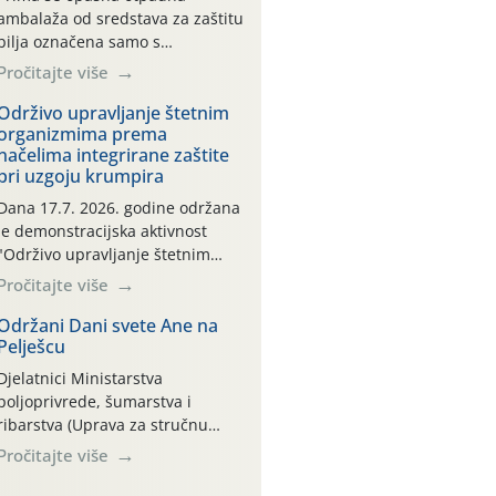
ambalaža od sredstava za zaštitu
bilja označena samo s
piktogramima i oznakom
Pročitajte više
CROCPA EKO MODEL:
Transportna ambalaža kao i
Održivo upravljanje štetnim
organizmima prema
ambalaža drugih proizvoda koji
načelima integrirane zaštite
nisu sredstva za zaštitu bilja
pri uzgoju krumpira
(npr. ambalaža od mineralnih
gnojiva,) se ne prihvaća.
Dana 17.7. 2026. godine održana
Korisnicima je osiguran
je demonstracijska aktivnost
besplatni povrat prazne
"Održivo upravljanje štetnim
ambalaže isključivo ovih tvrtki:
organizmima prema načelima
Pročitajte više
AGROCHEM-MAKS, AGRONOM,
integrirane zaštite pri uzgoju
ALBAUGH TKI* (PINUS […]
krumpira" na pokusnom polju
Održani Dani svete Ane na
Pelješcu
"Poredje", kraj naselja Belica
(ARKOD parcela ID 2445031)
Djelatnici Ministarstva
(središnji dio Međimurske
poljoprivrede, šumarstva i
županije).
ribarstva (Uprava za stručnu
podršku razvoju poljoprivrede)
Pročitajte više
sudjelovali su na tradicionalnom
Vinskom forumu, održanom