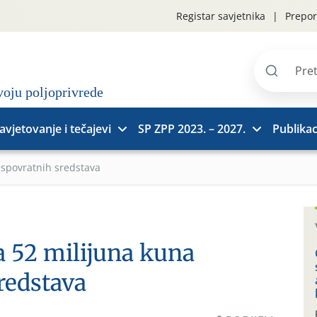
Registar savjetnika
Prepor
Pretraži
stranice
avjetovanje i tečajevi
SP ZPP 2023. – 2027.
Publikac
espovratnih sredstava
a 52 milijuna kuna
redstava