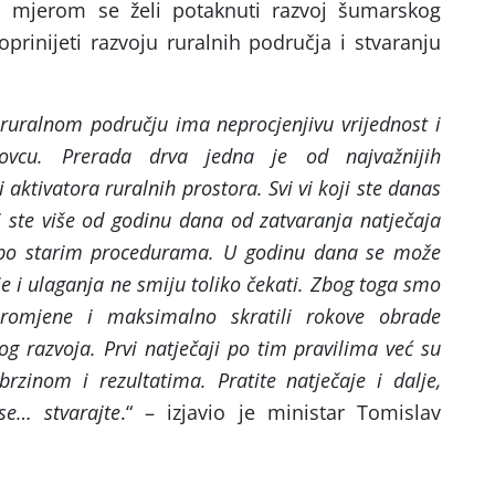
 a mjerom se želi potaknuti razvoj šumarskog
oprinijeti razvoju ruralnih područja i stvaranju
ruralnom području ima neprocjenjivu vrijednost i
vcu. Prerada drva jedna je od najvažnijih
i aktivatora ruralnih prostora. Svi vi koji ste danas
li ste više od godinu dana od zatvaranja natječaja
n po starim procedurama. U godinu dana se može
ije i ulaganja ne smiju toliko čekati. Zbog toga smo
promjene i maksimalno skratili rokove obrade
og razvoja. Prvi natječaji po tim pravilima već su
rzinom i rezultatima. Pratite natječaje i dalje,
 se… stvarajte
.“ – izjavio je ministar Tomislav