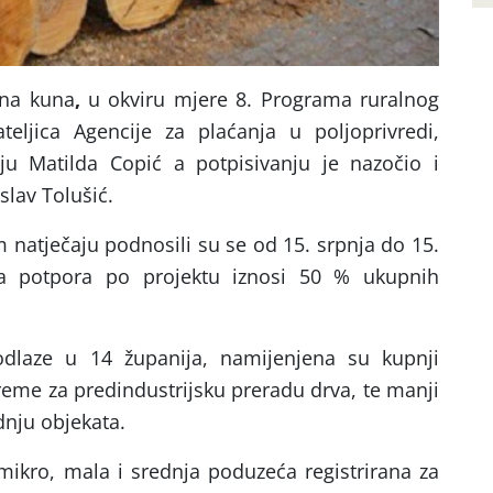
una kuna
,
u okviru mjere 8. Programa ruralnog
ateljica Agencije za plaćanja u poljoprivredi,
ju Matilda Copić a potpisivanju je nazočio i
slav Tolušić.
 natječaju podnosili su se od 15. srpnja do 15.
a potpora po projektu iznosi 50 % ukupnih
odlaze u 14 županija, namijenjena su kupnji
preme za predindustrijsku preradu drva, te manji
adnju objekata.
 mikro, mala i srednja poduzeća registrirana za