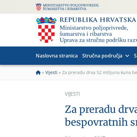
Naslovna stranica
Stručna područja
S
»
Vijesti
»
Za preradu drva 52 milijuna kuna b
VIJESTI
Za preradu drv
bespovratnih s