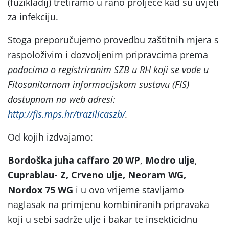
(fuzikladij) tretiramo u rano proljeće kad su uvjeti
za infekciju.
Stoga preporučujemo provedbu zaštitnih mjera s
raspoloživim i dozvoljenim pripravcima prema
podacima o registriranim SZB u RH koji se vode u
Fitosanitarnom informacijskom sustavu (FIS)
dostupnom na web adresi:
http://fis.mps.hr/trazilicaszb/
.
Od kojih izdvajamo:
Bordoška juha caffaro 20 WP
,
Modro ulje
,
Cuprablau- Z, Crveno ulje, Neoram WG,
Nordox 75 WG
i u ovo vrijeme stavljamo
naglasak na primjenu kombiniranih pripravaka
koji u sebi sadrže ulje i bakar te insekticidnu