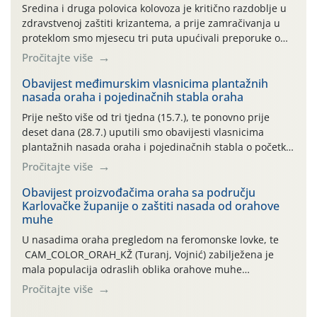
Sredina i druga polovica kolovoza je kritično razdoblje u
zdravstvenoj zaštiti krizantema, a prije zamračivanja u
proteklom smo mjesecu tri puta upućivali preporuke o
preventivnim mjerama zaštite krizantema od najčešćih
Pročitajte više
uzročnika bolesti, štetnika i fito-fagnih grinja (23.7., 14.7.,
06.7.)! Na početku ovog mjeseca je zabilježeno je
Obavijest međimurskim vlasnicima plantažnih
nasada oraha i pojedinačnih stabla oraha
povijesno i ekstremno vruće meteorološko razdoblje, uz
najviše temperature […]
Prije nešto više od tri tjedna (15.7.), te ponovno prije
deset dana (28.7.) uputili smo obavijesti vlasnicima
plantažnih nasada oraha i pojedinačnih stabla o početku
leta i ovogodišnjoj potrebi usmjerenog suzbijanja
Pročitajte više
orahove muhe (Rhagoletis completa)! Već dvanaest dana
traje drugi ovogodišnji “toplinski udar”, koji naročito
Obavijest proizvođačima oraha sa području
Karlovačke županije o zaštiti nasada od orahove
izražen zadnja šest dana (31.7.-05.8.), jer najviše
muhe
temperature zraka svakodnevno […]
U nasadima oraha pregledom na feromonske lovke, te
CAM_COLOR_ORAH_KŽ (Turanj, Vojnić) zabilježena je
mala populacija odraslih oblika orahove muhe
(Rhagoletis completa). Niska brojnost može se objasniti
Pročitajte više
činjenicom da je riječ o mladim nasadima s vrlo malim
urodom, što je povezano i s manjim brojem prezimjelih