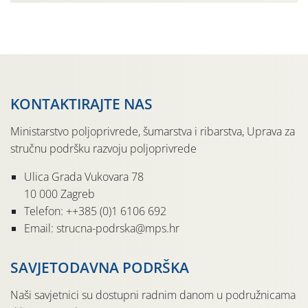
jedinki. U starijim nasadima, na žutim ljepljivim Rebell
pločama s […]
KONTAKTIRAJTE NAS
Ministarstvo poljoprivrede, šumarstva i ribarstva, Uprava za
stručnu podršku razvoju poljoprivrede
Ulica Grada Vukovara 78
10 000 Zagreb
Telefon: ++385 (0)1 6106 692
Email: strucna-podrska@mps.hr
SAVJETODAVNA PODRŠKA
Naši savjetnici su dostupni radnim danom u podružnicama