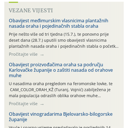
VEZANE VIJESTI
Obavijest međimurskim vlasnicima plantažnih
nasada oraha i pojedinačnih stabla oraha
Prije nešto više od tri tjedna (15.7.), te ponovno prije
deset dana (28.7.) uputili smo obavijesti vlasnicima
plantažnih nasada oraha i pojedinačnih stabla o početku
leta i ovogodišnjoj potrebi usmjerenog suzbijanja
Pročitajte više
orahove muhe (Rhagoletis completa)! Već dvanaest dana
traje drugi ovogodišnji “toplinski udar”, koji naročito
Obavijest proizvođačima oraha sa području
Karlovačke županije o zaštiti nasada od orahove
izražen zadnja šest dana (31.7.-05.8.), jer najviše
muhe
temperature zraka svakodnevno […]
U nasadima oraha pregledom na feromonske lovke, te
CAM_COLOR_ORAH_KŽ (Turanj, Vojnić) zabilježena je
mala populacija odraslih oblika orahove muhe
(Rhagoletis completa). Niska brojnost može se objasniti
Pročitajte više
činjenicom da je riječ o mladim nasadima s vrlo malim
urodom, što je povezano i s manjim brojem prezimjelih
Obavijest vinogradarima Bjelovarsko-bilogorske
županije
jedinki. U starijim nasadima, na žutim ljepljivim Rebell
pločama s […]
Vruće i sparno vrijeme prevladavalo je posljednjih 14