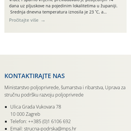
dana uz pljuskove na pojedinim lokalitetima u županiji.
Srednja dnevna temperatura iznosila je 23 ˚C, a
maksimalne su posljednjih dana dosezale do 35 ˚C.
Pročitajte više
Simptome plamenjače vinove loze (Plasmoparas
viticola) vidljivi su na zapercima i vršnom mladom lišću.
Kako bi i dalje održali zdravu lisnu masu u zaštiti je
moguće […]
KONTAKTIRAJTE NAS
Ministarstvo poljoprivrede, šumarstva i ribarstva, Uprava za
stručnu podršku razvoju poljoprivrede
Ulica Grada Vukovara 78
10 000 Zagreb
Telefon: ++385 (0)1 6106 692
Email: strucna-podrska@mps.hr