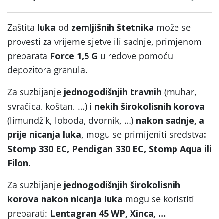
Zaštita
luka
od
zemljišnih štetnika
može se
provesti za vrijeme sjetve ili sadnje, primjenom
preparata
Force 1,5 G
u redove pomoću
depozitora granula.
Za suzbijanje
jednogodišnjih travnih
(muhar,
svračica, koštan, …)
i nekih širokolisnih korova
(limundžik, loboda, dvornik, …)
nakon sadnje, a
prije nicanja luka
, mogu se primijeniti sredstva
:
Stomp 330 EC, Pendigan 330 EC, Stomp Aqua ili
Filon.
Za suzbijanje
jednogodišnjih širokolisnih
korova nakon nicanja luka
mogu se koristiti
preparati:
Lentagran 45 WP, Xinca, …