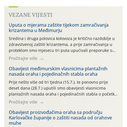
VEZANE VIJESTI
Uputa o mjerama zaštite tijekom zamračivanja
krizantema u Međimurju
Sredina i druga polovica kolovoza je kritično razdoblje u
zdravstvenoj zaštiti krizantema, a prije zamračivanja u
proteklom smo mjesecu tri puta upućivali preporuke o
preventivnim mjerama zaštite krizantema od najčešćih
Pročitajte više
uzročnika bolesti, štetnika i fito-fagnih grinja (23.7., 14.7.,
06.7.)! Na početku ovog mjeseca je zabilježeno je
Obavijest međimurskim vlasnicima plantažnih
nasada oraha i pojedinačnih stabla oraha
povijesno i ekstremno vruće meteorološko razdoblje, uz
najviše temperature […]
Prije nešto više od tri tjedna (15.7.), te ponovno prije
deset dana (28.7.) uputili smo obavijesti vlasnicima
plantažnih nasada oraha i pojedinačnih stabla o početku
leta i ovogodišnjoj potrebi usmjerenog suzbijanja
Pročitajte više
orahove muhe (Rhagoletis completa)! Već dvanaest dana
traje drugi ovogodišnji “toplinski udar”, koji naročito
Obavijest proizvođačima oraha sa području
Karlovačke županije o zaštiti nasada od orahove
izražen zadnja šest dana (31.7.-05.8.), jer najviše
muhe
temperature zraka svakodnevno […]