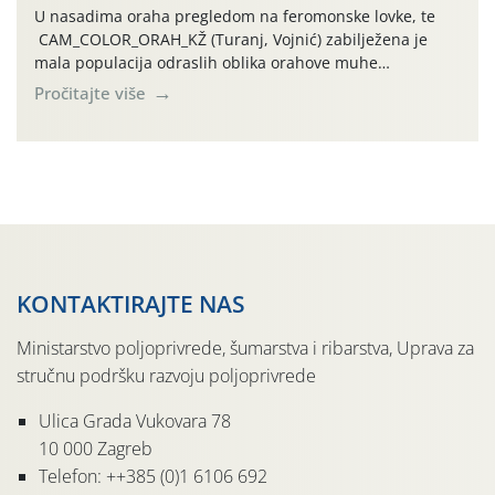
U nasadima oraha pregledom na feromonske lovke, te
CAM_COLOR_ORAH_KŽ (Turanj, Vojnić) zabilježena je
mala populacija odraslih oblika orahove muhe
(Rhagoletis completa). Niska brojnost može se objasniti
Pročitajte više
činjenicom da je riječ o mladim nasadima s vrlo malim
urodom, što je povezano i s manjim brojem prezimjelih
jedinki. U starijim nasadima, na žutim ljepljivim Rebell
pločama s […]
KONTAKTIRAJTE NAS
Ministarstvo poljoprivrede, šumarstva i ribarstva, Uprava za
stručnu podršku razvoju poljoprivrede
Ulica Grada Vukovara 78
10 000 Zagreb
Telefon: ++385 (0)1 6106 692