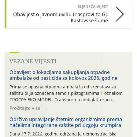
SLJEDEĆA VIJEST
Obavijest o javnom uvidu i raspravi za Gj.
Kastavske šume
VEZANE VIJESTI
Obavijest o lokacijama sakupljanja otpadne
ambalaže od pesticida za kolovoz 2026. godine
Prima se opasna otpadna ambalaža od sredstava za
zaštitu bilja označena samo s piktogramima i oznakom
CROCPA EKO MODEL: Transportna ambalaža kao i
ambalaža drugih proizvoda koji nisu sredstva za zaštitu
Pročitajte više
bilja (npr. ambalaža od mineralnih gnojiva,) se ne
prihvaća. Korisnicima je osiguran besplatni povrat
Održivo upravljanje štetnim organizmima prema
načelima integrirane zaštite pri uzgoju krumpira
prazne ambalaže isključivo ovih tvrtki: AGROCHEM-MAKS,
AGRONOM, ALBAUGH TKI* (PINUS […]
Dana 17.7. 2026. godine održana je demonstracijska