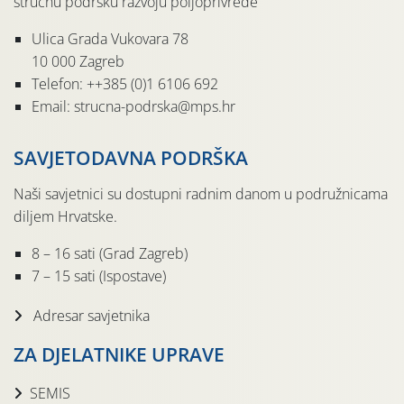
stručnu podršku razvoju poljoprivrede
Ulica Grada Vukovara 78
10 000 Zagreb
Telefon: ++385 (0)1 6106 692
Email: strucna-podrska@mps.hr
SAVJETODAVNA PODRŠKA
Naši savjetnici su dostupni radnim danom u podružnicama
diljem Hrvatske.
8 – 16 sati (Grad Zagreb)
7 – 15 sati (Ispostave)
Adresar savjetnika
ZA DJELATNIKE UPRAVE
SEMIS