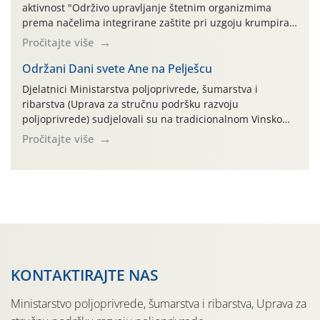
aktivnost "Održivo upravljanje štetnim organizmima
prema načelima integrirane zaštite pri uzgoju krumpira"
na pokusnom polju "Poredje", kraj naselja Belica (ARKOD
Pročitajte više
parcela ID 2445031) (središnji dio Međimurske županije).
Održani Dani svete Ane na Pelješcu
Djelatnici Ministarstva poljoprivrede, šumarstva i
ribarstva (Uprava za stručnu podršku razvoju
poljoprivrede) sudjelovali su na tradicionalnom Vinskom
forumu, održanom 24.07.2026. godine u Domu vinarske
Pročitajte više
tradicije u Putnikovićima na poluotoku Pelješcu, u
organizaciji PZ Putniković, Zadružni savez Dalmacije,
Udruga Dalmika i općina Ston. Manifestacija, koja se već
sedmu godinu zaredom održava u sklopu proslave Dana
svete […]
KONTAKTIRAJTE NAS
Ministarstvo poljoprivrede, šumarstva i ribarstva, Uprava za