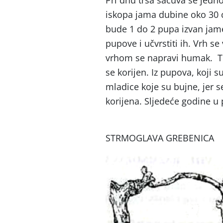
Pri dnu trsa sačuva se jedno
iskopa jama dubine oko 30 c
bude 1 do 2 pupa izvan jame. 
pupove i učvrstiti ih. Vrh s
vrhom se napravi humak. Tij
se korijen. Iz pupova, koji s
mladice koje su bujne, jer s
korijena. Sljedeće godin
STRMOGLAVA GREBENICA