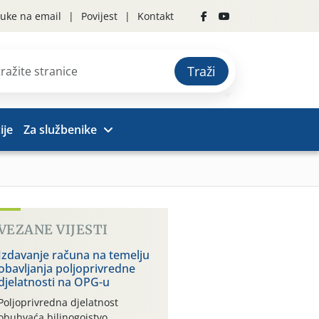
uke na email
Povijest
Kontakt
Traži
ije
Za službenike
VEZANE VIJESTI
Izdavanje računa na temelju
obavljanja poljoprivredne
djelatnosti na OPG-u
Poljoprivredna djelatnost
obuhvaća bilinogojstvo,