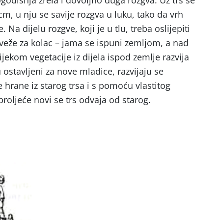
godišnja zrela i dovoljno duga rozgva. Uz trs se
m, u nju se savije rozgva u luku, tako da vrh
Na dijelu rozgve, koji je u tlu, treba oslijepiti
e veže za kolac – jama se ispuni zemljom, a nad
ekom vegetacije iz dijela ispod zemlje razvija
u ostavljeni za nove mladice, razvijaju se
e hrane iz starog trsa i s pomoću vlastitog
e u proljeće novi se trs odvaja od starog.