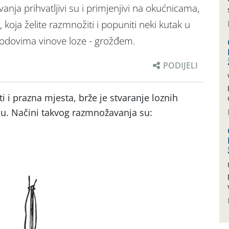
nja prihvatljivi su i primjenjivi na okućnicama,
a, koja želite razmnožiti i popuniti neki kutak u
lodovima vinove loze - grožđem.
PODIJELI
 i prazna mjesta, brže je stvaranje loznih
nu. Načini takvog razmnožavanja su: