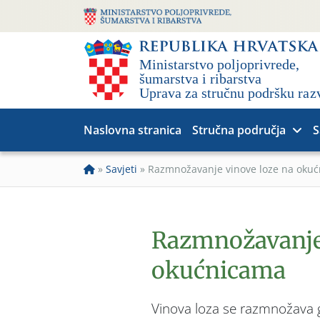
Naslovna stranica
Stručna područja
S
»
Savjeti
»
Razmnožavanje vinove loze na oku
Razmnožavanje 
okućnicama
Vinova loza se razmnožava g