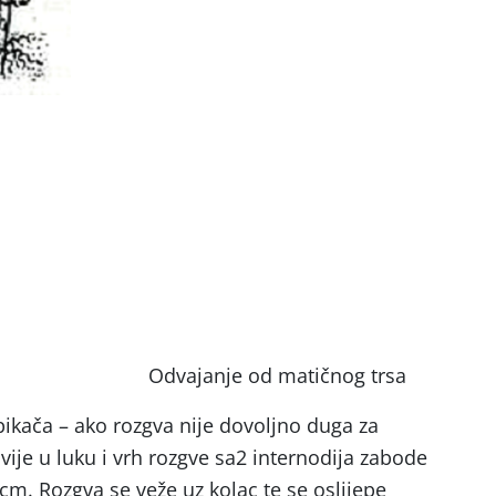
od matičnog trsa
pikača – ako rozgva nije dovoljno duga za
ije u luku i vrh rozgve sa2 internodija zabode
cm. Rozgva se veže uz kolac te se oslijepe