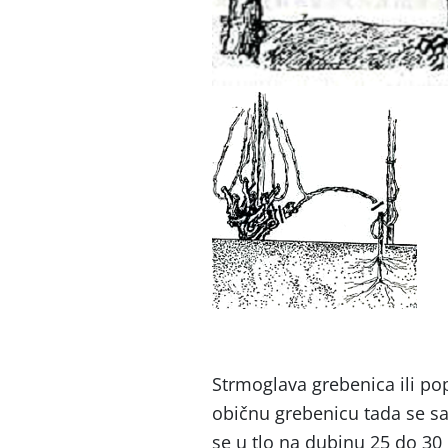
Odvajanje 
Strmoglava grebenica ili po
običnu grebenicu tada se sav
se u tlo na dubinu 25 do 30 