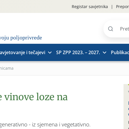
Registar savjetnika
Prepor
Pretraži
stranice
avjetovanje i tečajevi
SP ZPP 2023. – 2027.
Publikac
ćnicama
vinove loze na
enerativno - iz sjemena i vegetativno.