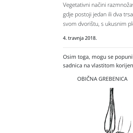
Vegetativni načini razmnožava
gdje postoji jedan ili dva trs
svom dvorištu, s ukusnim p
4. travnja 2018.
Osim toga, mogu se popuniti
sadnica na vlastitom korije
OBIČNA GREBENICA