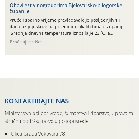
urodom, što je povezano i s manjim brojem prezimjelih
Obavijest vinogradarima Bjelovarsko-bilogorske
županije
jedinki. U starijim nasadima, na žutim ljepljivim Rebell
pločama s […]
Vruće i sparno vrijeme prevladavalo je posljednjih 14
dana uz pljuskove na pojedinim lokalitetima u županiji.
Srednja dnevna temperatura iznosila je 23 ˚C, a
maksimalne su posljednjih dana dosezale do 35 ˚C.
Pročitajte više
Simptome plamenjače vinove loze (Plasmoparas
viticola) vidljivi su na zapercima i vršnom mladom lišću.
Kako bi i dalje održali zdravu lisnu masu u zaštiti je
moguće […]
KONTAKTIRAJTE NAS
Ministarstvo poljoprivrede, šumarstva i ribarstva, Uprava za
stručnu podršku razvoju poljoprivrede
Ulica Grada Vukovara 78