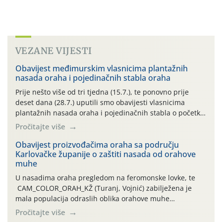
VEZANE VIJESTI
Obavijest međimurskim vlasnicima plantažnih
nasada oraha i pojedinačnih stabla oraha
Prije nešto više od tri tjedna (15.7.), te ponovno prije
deset dana (28.7.) uputili smo obavijesti vlasnicima
plantažnih nasada oraha i pojedinačnih stabla o početku
leta i ovogodišnjoj potrebi usmjerenog suzbijanja
Pročitajte više
orahove muhe (Rhagoletis completa)! Već dvanaest dana
traje drugi ovogodišnji “toplinski udar”, koji naročito
Obavijest proizvođačima oraha sa području
Karlovačke županije o zaštiti nasada od orahove
izražen zadnja šest dana (31.7.-05.8.), jer najviše
muhe
temperature zraka svakodnevno […]
U nasadima oraha pregledom na feromonske lovke, te
CAM_COLOR_ORAH_KŽ (Turanj, Vojnić) zabilježena je
mala populacija odraslih oblika orahove muhe
(Rhagoletis completa). Niska brojnost može se objasniti
Pročitajte više
činjenicom da je riječ o mladim nasadima s vrlo malim