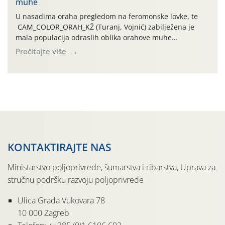
muhe
temperature zraka svakodnevno […]
U nasadima oraha pregledom na feromonske lovke, te
CAM_COLOR_ORAH_KŽ (Turanj, Vojnić) zabilježena je
mala populacija odraslih oblika orahove muhe
(Rhagoletis completa). Niska brojnost može se objasniti
Pročitajte više
činjenicom da je riječ o mladim nasadima s vrlo malim
urodom, što je povezano i s manjim brojem prezimjelih
jedinki. U starijim nasadima, na žutim ljepljivim Rebell
pločama s […]
KONTAKTIRAJTE NAS
Ministarstvo poljoprivrede, šumarstva i ribarstva, Uprava za
stručnu podršku razvoju poljoprivrede
Ulica Grada Vukovara 78
10 000 Zagreb