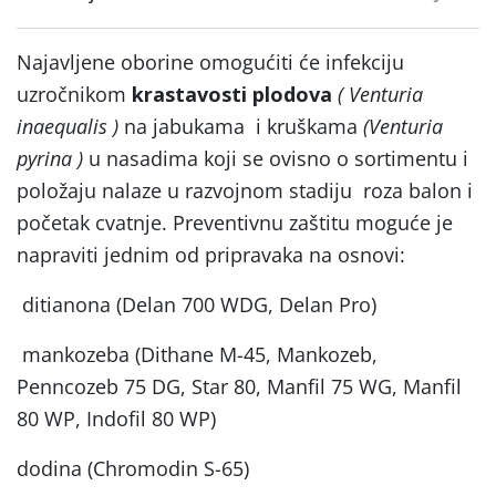
Najavljene oborine omogućiti će infekciju
uzročnikom
krastavosti plodova
( Venturia
inaequalis )
na jabukama i kruškama
(Venturia
pyrina )
u nasadima koji se ovisno o sortimentu i
položaju nalaze u razvojnom stadiju roza balon i
početak cvatnje. Preventivnu zaštitu moguće je
napraviti jednim od pripravaka na osnovi:
ditianona (Delan 700 WDG, Delan Pro)
mankozeba (Dithane M-45, Mankozeb,
Penncozeb 75 DG, Star 80, Manfil 75 WG, Manfil
80 WP, Indofil 80 WP)
dodina (Chromodin S-65)