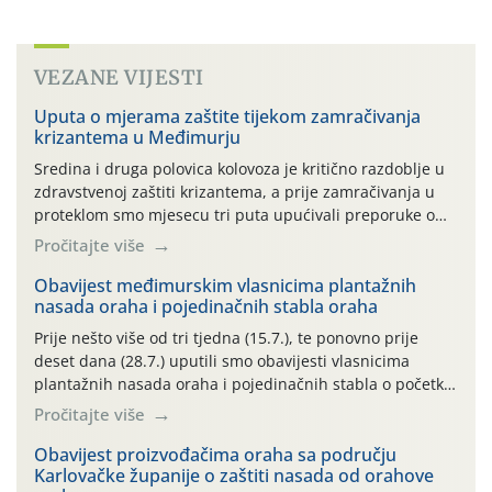
VEZANE VIJESTI
Uputa o mjerama zaštite tijekom zamračivanja
krizantema u Međimurju
Sredina i druga polovica kolovoza je kritično razdoblje u
zdravstvenoj zaštiti krizantema, a prije zamračivanja u
proteklom smo mjesecu tri puta upućivali preporuke o
preventivnim mjerama zaštite krizantema od najčešćih
Pročitajte više
uzročnika bolesti, štetnika i fito-fagnih grinja (23.7., 14.7.,
06.7.)! Na početku ovog mjeseca je zabilježeno je
Obavijest međimurskim vlasnicima plantažnih
nasada oraha i pojedinačnih stabla oraha
povijesno i ekstremno vruće meteorološko razdoblje, uz
najviše temperature […]
Prije nešto više od tri tjedna (15.7.), te ponovno prije
deset dana (28.7.) uputili smo obavijesti vlasnicima
plantažnih nasada oraha i pojedinačnih stabla o početku
leta i ovogodišnjoj potrebi usmjerenog suzbijanja
Pročitajte više
orahove muhe (Rhagoletis completa)! Već dvanaest dana
traje drugi ovogodišnji “toplinski udar”, koji naročito
Obavijest proizvođačima oraha sa području
Karlovačke županije o zaštiti nasada od orahove
izražen zadnja šest dana (31.7.-05.8.), jer najviše