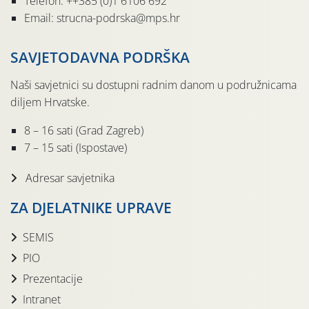
Telefon: ++385 (0)1 6106 692
Email: strucna-podrska@mps.hr
SAVJETODAVNA PODRŠKA
Naši savjetnici su dostupni radnim danom u podružnicama
diljem Hrvatske.
8 – 16 sati (Grad Zagreb)
7 – 15 sati (Ispostave)
Adresar savjetnika
ZA DJELATNIKE UPRAVE
SEMIS
PIO
Prezentacije
Intranet