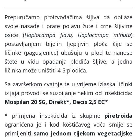
Prepuručamo proizvođačima šljiva da obilaze
svoje nasade i prate pojavu žute i crne šljivine
osice (
Hoplocampa flava, Hoplocampa minuta
)
postavljanjem bijelih ljepljivih ploča čije se
ličinke (pagusjenice) ubušuju u plod te nanose
štete u vidu opadanja plodića šljive, a jedna
ličinka može uništiti 4-5 plodića.
Sa završetkom cvatnje te u vrijeme izlaska ličinki
iz jaja provodi se suzbijanje nekim od insekticida:
Mospilan 20 SG, Direkt*, Decis 2,5 EC*
* primjena insekticida iz skupine
piretroida
ograničena je i kod koštičavog voća smije se
primijeniti
samo jednom tijekom
vegetacijske