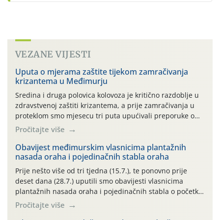
VEZANE VIJESTI
Uputa o mjerama zaštite tijekom zamračivanja
krizantema u Međimurju
Sredina i druga polovica kolovoza je kritično razdoblje u
zdravstvenoj zaštiti krizantema, a prije zamračivanja u
proteklom smo mjesecu tri puta upućivali preporuke o
preventivnim mjerama zaštite krizantema od najčešćih
Pročitajte više
uzročnika bolesti, štetnika i fito-fagnih grinja (23.7., 14.7.,
06.7.)! Na početku ovog mjeseca je zabilježeno je
Obavijest međimurskim vlasnicima plantažnih
nasada oraha i pojedinačnih stabla oraha
povijesno i ekstremno vruće meteorološko razdoblje, uz
najviše temperature […]
Prije nešto više od tri tjedna (15.7.), te ponovno prije
deset dana (28.7.) uputili smo obavijesti vlasnicima
plantažnih nasada oraha i pojedinačnih stabla o početku
leta i ovogodišnjoj potrebi usmjerenog suzbijanja
Pročitajte više
orahove muhe (Rhagoletis completa)! Već dvanaest dana