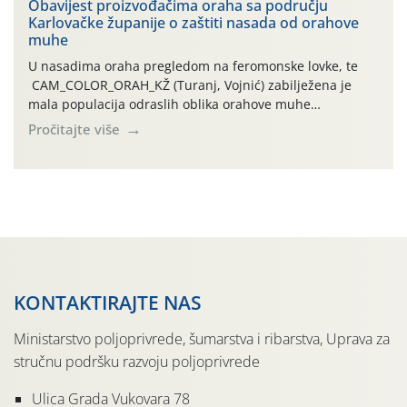
traje drugi ovogodišnji “toplinski udar”, koji naročito
Obavijest proizvođačima oraha sa području
Karlovačke županije o zaštiti nasada od orahove
izražen zadnja šest dana (31.7.-05.8.), jer najviše
muhe
temperature zraka svakodnevno […]
U nasadima oraha pregledom na feromonske lovke, te
CAM_COLOR_ORAH_KŽ (Turanj, Vojnić) zabilježena je
mala populacija odraslih oblika orahove muhe
(Rhagoletis completa). Niska brojnost može se objasniti
Pročitajte više
činjenicom da je riječ o mladim nasadima s vrlo malim
urodom, što je povezano i s manjim brojem prezimjelih
jedinki. U starijim nasadima, na žutim ljepljivim Rebell
pločama s […]
KONTAKTIRAJTE NAS
Ministarstvo poljoprivrede, šumarstva i ribarstva, Uprava za
stručnu podršku razvoju poljoprivrede
Ulica Grada Vukovara 78