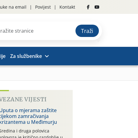
uke na email
Povijest
Kontakt
Traži
ije
Za službenike
VEZANE VIJESTI
Uputa o mjerama zaštite
tijekom zamračivanja
krizantema u Međimurju
Sredina i druga polovica
kolovoza je kritično razdoblje u