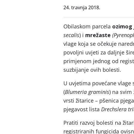
24. travnja 2018.
Obilaskom parcela
ozimog 
secalis
) i
mrežaste
(Pyrenop
vlage koja se očekuje nared
povoljni uvjeti za daljnje ši
primjenom jednog od registr
suzbijanje ovih bolesti.
U uvjetima povećane vlage st
(
Blumeria graminis
) na svim 
vrsti žitarice – pšenica pjeg
pjegavost lista
Drechslera tri
Pratiti razvoj bolesti na žit
registriranih fungicida ovisn