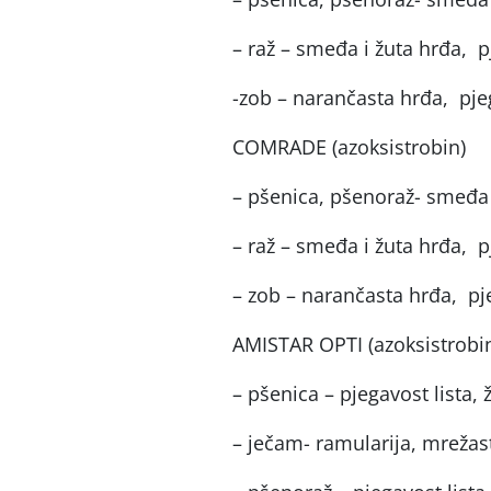
– raž – smeđa i žuta hrđa, p
-zob – narančasta hrđa, pjeg
COMRADE (azoksistrobin)
– pšenica, pšenoraž- smeđa 
– raž – smeđa i žuta hrđa, p
– zob – narančasta hrđa, pje
AMISTAR OPTI (azoksistrobi
– pšenica – pjegavost lista
– ječam- ramularija, mrežas