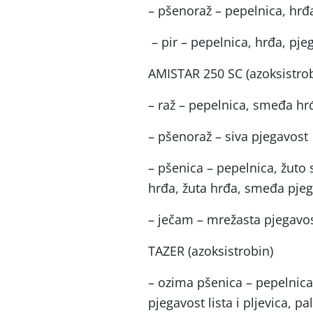
– pšenoraž – pepelnica, hrđa
– pir – pepelnica, hrđa, pjeg
AMISTAR 250 SC (azoksistrob
– raž – pepelnica, smeđa hr
– pšenoraž – siva pjegavost
– pšenica – pepelnica, žut
hrđa, žuta hrđa, smeđa pjega
– ječam – mrežasta pjegavos
TAZER (azoksistrobin)
– ozima pšenica – pepelnic
pjegavost lista i pljevica, pa