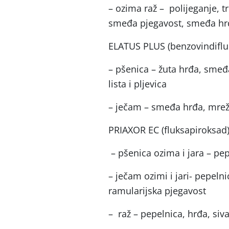
– ozima raž – polijeganje, tr
smeđa pjegavost, smeđa hrđ
ELATUS PLUS (benzovindiflu
– pšenica – žuta hrđa, smeđ
lista i pljevica
– ječam – smeđa hrđa, mreža
PRIAXOR EC (fluksapiroksad
– pšenica ozima i jara – pep
– ječam ozimi i jari- pepeln
ramularijska pjegavost
– raž – pepelnica, hrđa, siv