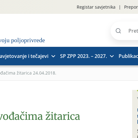
Registar savjetnika
Prepor
Pretraži
stranice
avjetovanje i tečajevi
SP ZPP 2023. – 2027.
Publikac
ođačima žitarica 24.04.2018.
vođačima žitarica