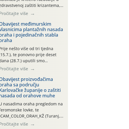
zdravstvenoj zaštiti krizantema,
a prije zamračivanja u proteklom
Pročitajte više
smo mjesecu tri puta upućivali
preporuke o preventivnim
Obavijest međimurskim
vlasnicima plantažnih nasada
mjerama zaštite krizantema od
oraha i pojedinačnih stabla
najčešćih uzročnika bolesti,
oraha
štetnika i fito-fagnih grinja (23.7.,
14.7., 06.7.)! Na početku ovog
Prije nešto više od tri tjedna
mjeseca je zabilježeno je
(15.7.), te ponovno prije deset
povijesno i ekstremno vruće
dana (28.7.) uputili smo
meteorološko razdoblje, uz
obavijesti vlasnicima plantažnih
Pročitajte više
najviše temperature […]
nasada oraha i pojedinačnih
stabla o početku leta i
Obavijest proizvođačima
oraha sa području
ovogodišnjoj potrebi usmjerenog
Karlovačke županije o zaštiti
suzbijanja orahove muhe
nasada od orahove muhe
(Rhagoletis completa)! Već
dvanaest dana traje drugi
U nasadima oraha pregledom na
ovogodišnji “toplinski udar”, koji
feromonske lovke, te
naročito izražen zadnja šest
CAM_COLOR_ORAH_KŽ (Turanj,
dana (31.7.-05.8.), jer najviše
Vojnić) zabilježena je mala
Pročitajte više
temperature zraka svakodnevno
populacija odraslih oblika