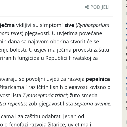
PODIJELI
ječma
vidljivi su simptomi
sive
(
Rynhosporium
hora teres
) pjegavosti. U uvjetima povećane
nih dana sa najavom oborina stvorit će se
renje bolesti. U usjevima ječma provesti zaštitu
iranih fungicida u Republici Hrvatskoj za
varaju se povoljni uvjeti za razvoja
pepelnica
žitaricama i različitih lisnih pjegavosti ovisno o
avost lista
Zymoseptoria tritici
; žuto smeđa
tici repentis
; zob pjegavost lista
Septoria avenae.
aricama i za zaštitu odabrati jedan od
o o fenofazi razvoja žitarice, uvjetima i