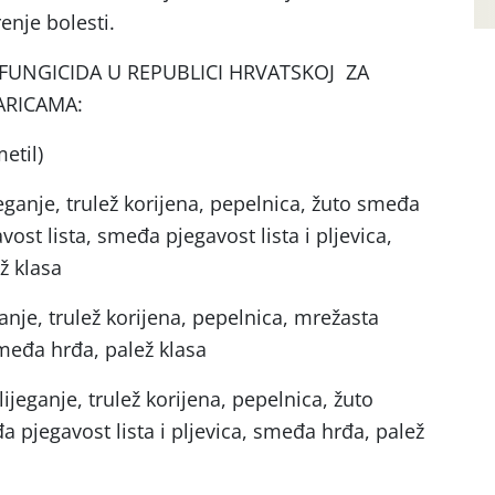
enje bolesti.
 FUNGICIDA U REPUBLICI HRVATSKOJ ZA
ARICAMA:
etil)
jeganje, trulež korijena, pepelnica, žuto smeđa
ost lista, smeđa pjegavost lista i pljevica,
ž klasa
ganje, trulež korijena, pepelnica, mrežasta
smeđa hrđa, palež klasa
ijeganje, trulež korijena, pepelnica, žuto
 pjegavost lista i pljevica, smeđa hrđa, palež