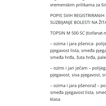
vremenskim prilikama za šir
POPIS SVIH REGISTRIRANIH
SUZBIJANJE BOLESTI NA ŽIT
TOPSIN M 500 SC (tiofanat-m
– ozima i jara pšenica- poli
pjegavost lista, smeđa pjegav
smeđa hrđa, žuta hrđa, pale
– ozimi i jari ječam – polije
pjegavost, siva pjegavost, 
– ozima i jara pšenoraž – pol
smeđa pjegavost lista, smeđa
klasa