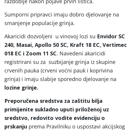
razdoblje nakon pojave prvih listića.
Sumporni pripravci imaju dobro djelovanje na
smanjenje populacije grinja.
Akaricidi dozvoljeni u vinovoj lozi su
Envidor SC
240, Masai, Apollo 50 SC, Kraft 18 EC, Vertimec
018 EC i Zoom 11 SC
. Navedeni akaricidi
registrirani su za suzbijanje grinja iz skupine
crvenih pauka (crveni voćni pauk i koprivina
grinja) i imaju slabije sporedno djelovanje na
lozine grinje.
Preporučena sredstva za zaštitu bilja
primijenite sukladno uputi priloženoj uz
sredstvo, redovito vodite evidenciju o
prskanju
prema Pravilniku o uspostavi akcijskog