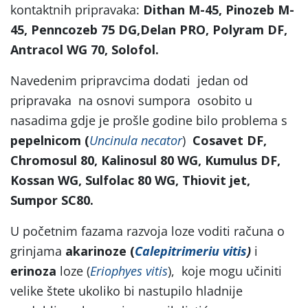
kontaktnih pripravaka:
Dithan M-45,
Pinozeb M-
45, Penncozeb 75 DG,Delan PRO, Polyram DF,
Antracol WG 70, Solofol.
Navedenim pripravcima dodati jedan od
pripravaka na osnovi sumpora osobito u
nasadima gdje je prošle godine bilo problema s
pepelnicom (
Uncinula necator
)
Cosavet DF,
Chromosul 80, Kalinosul 80 WG, Kumulus DF,
Kossan WG, Sulfolac 80 WG, Thiovit jet,
Sumpor SC80.
U početnim fazama razvoja loze voditi računa o
grinjama
akarinoze (
Calepitrimeriu vitis
)
i
erinoza
loze (
Eriophyes vitis
), koje mogu učiniti
velike štete ukoliko bi nastupilo hladnije