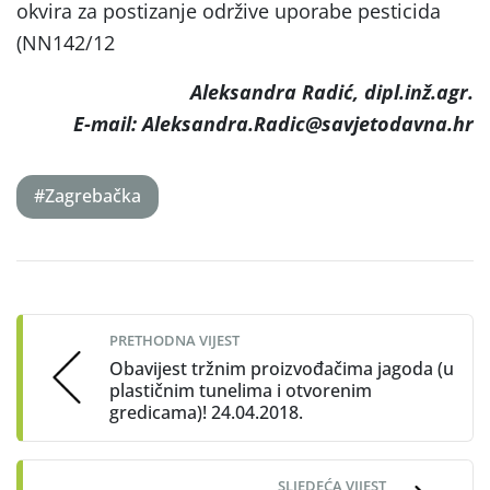
okvira za postizanje održive uporabe pesticida
(NN142/12
Aleksandra Radić, dipl.inž.agr.
E-mail: Aleksandra.Radic@savjetodavna.hr
#Zagrebačka
Post
navigation
PRETHODNA VIJEST
Obavijest tržnim proizvođačima jagoda (u
plastičnim tunelima i otvorenim
gredicama)! 24.04.2018.
SLJEDEĆA VIJEST