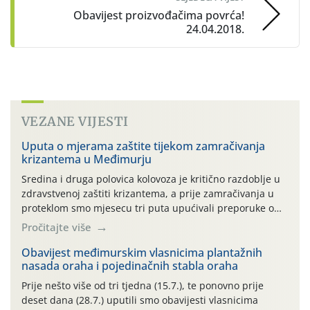
Obavijest proizvođačima povrća!
24.04.2018.
VEZANE VIJESTI
Uputa o mjerama zaštite tijekom zamračivanja
krizantema u Međimurju
Sredina i druga polovica kolovoza je kritično razdoblje u
zdravstvenoj zaštiti krizantema, a prije zamračivanja u
proteklom smo mjesecu tri puta upućivali preporuke o
preventivnim mjerama zaštite krizantema od najčešćih
Pročitajte više
uzročnika bolesti, štetnika i fito-fagnih grinja (23.7., 14.7.,
06.7.)! Na početku ovog mjeseca je zabilježeno je
Obavijest međimurskim vlasnicima plantažnih
nasada oraha i pojedinačnih stabla oraha
povijesno i ekstremno vruće meteorološko razdoblje, uz
najviše temperature […]
Prije nešto više od tri tjedna (15.7.), te ponovno prije
deset dana (28.7.) uputili smo obavijesti vlasnicima