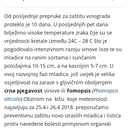
Od posljednje prepruke za zaštitu vinograda
proteklo je 10 dana. U posljednjih pet dana
bilježimo visoke temperature zraka čije su se
vrijednosti kretale između 24C – 28 C što je
pogodovalo intenzivnom razoju vinove loze te su
mladice na ranim sortama i sunčanim
položajima 10-15 cm, a na kasnijim 5-7 cm. U
ovoj razvojnoj fazi mladica još uvijek je velika
osjetljivoat na zaraze s gljivičnim oboljenjem
crna pjegavost
vinove ili
fomopsis
(
Phomopsis
viticola
).Obzirom na kišu koje meteorolozi
najavljuju za 25.4.i 26.4 2018. preporučamo
preventivnu zaštitu novo izraslih mladica i listića
protiv navedene bolesti primjenom organski