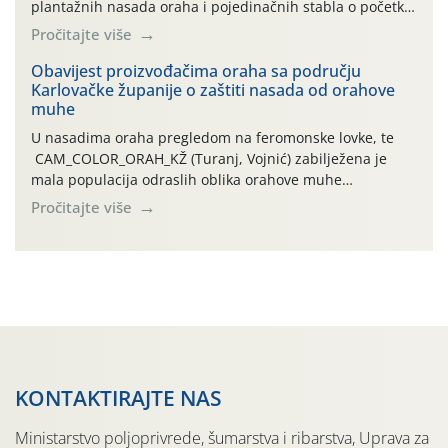
plantažnih nasada oraha i pojedinačnih stabla o početku
leta i ovogodišnjoj potrebi usmjerenog suzbijanja
Pročitajte više
orahove muhe (Rhagoletis completa)! Već dvanaest dana
traje drugi ovogodišnji “toplinski udar”, koji naročito
Obavijest proizvođačima oraha sa području
Karlovačke županije o zaštiti nasada od orahove
izražen zadnja šest dana (31.7.-05.8.), jer najviše
muhe
temperature zraka svakodnevno […]
U nasadima oraha pregledom na feromonske lovke, te
CAM_COLOR_ORAH_KŽ (Turanj, Vojnić) zabilježena je
mala populacija odraslih oblika orahove muhe
(Rhagoletis completa). Niska brojnost može se objasniti
Pročitajte više
činjenicom da je riječ o mladim nasadima s vrlo malim
urodom, što je povezano i s manjim brojem prezimjelih
jedinki. U starijim nasadima, na žutim ljepljivim Rebell
pločama s […]
KONTAKTIRAJTE NAS
Ministarstvo poljoprivrede, šumarstva i ribarstva, Uprava za