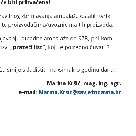
će biti prihvaćena!
avilnog zbrinjavanja ambalaže ostalih tvrtki
atite proizvođačima/uvoznicima tih proizvoda.
njavanju otpadne ambalaže od SZB, prilikom
tzv.
„prateći list“,
koji je potrebno čuvati 3
a smije skladištiti maksimalno godinu dana!
Marina Kršić, mag. ing. agr.
e-mail:
Marina.Krsic@savjetodavna.hr