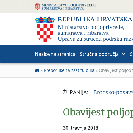
Naslovna stranica
Stručna područja
S
»
Preporuke za zaštitu bilja
»
Obavijest poljop
ŽUPANIJA:
Brodsko-posav
Obavijest poljo
30. travnja 2018.