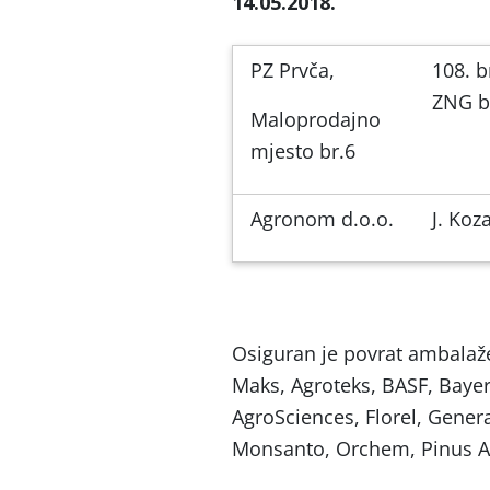
14.05.2018.
PZ Prvča,
108. b
ZNG b
Maloprodajno
mjesto br.6
Agronom d.o.o.
J. Koz
Osiguran je povrat ambalaže
Maks, Agroteks, BASF, Bay
AgroSciences, Florel, Genera
Monsanto, Orchem, Pinus Ag