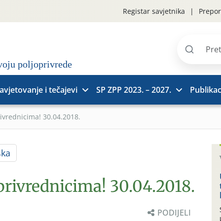
Registar savjetnika
Prepor
Pretraži
stranice
avjetovanje i tečajevi
SP ZPP 2023. – 2027.
Publikac
rivrednicima! 30.04.2018.
ska
privrednicima! 30.04.2018.
PODIJELI