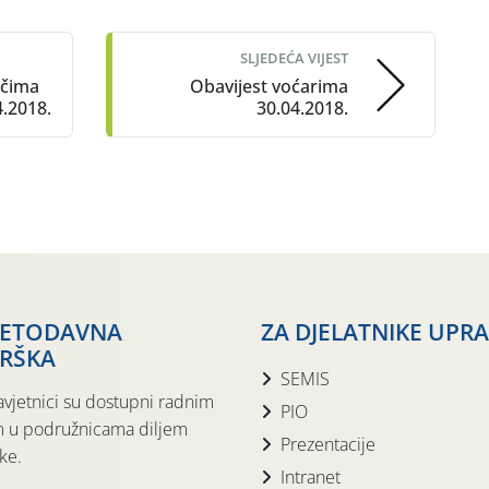
SLJEDEĆA VIJEST
ačima
Obavijest voćarima
4.2018.
30.04.2018.
JETODAVNA
ZA DJELATNIKE UPR
RŠKA
SEMIS
avjetnici su dostupni radnim
PIO
 u podružnicama diljem
Prezentacije
ke.
Intranet