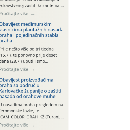
zdravstvenoj zaštiti krizantema,
a prije zamračivanja u proteklom
Pročitajte više
smo mjesecu tri puta upućivali
preporuke o preventivnim
Obavijest međimurskim
vlasnicima plantažnih nasada
mjerama zaštite krizantema od
oraha i pojedinačnih stabla
najčešćih uzročnika bolesti,
oraha
štetnika i fito-fagnih grinja (23.7.,
14.7., 06.7.)! Na početku ovog
Prije nešto više od tri tjedna
mjeseca je zabilježeno je
(15.7.), te ponovno prije deset
povijesno i ekstremno vruće
dana (28.7.) uputili smo
meteorološko razdoblje, uz
obavijesti vlasnicima plantažnih
Pročitajte više
najviše temperature […]
nasada oraha i pojedinačnih
stabla o početku leta i
Obavijest proizvođačima
oraha sa području
ovogodišnjoj potrebi usmjerenog
Karlovačke županije o zaštiti
suzbijanja orahove muhe
nasada od orahove muhe
(Rhagoletis completa)! Već
dvanaest dana traje drugi
U nasadima oraha pregledom na
ovogodišnji “toplinski udar”, koji
feromonske lovke, te
naročito izražen zadnja šest
CAM_COLOR_ORAH_KŽ (Turanj,
dana (31.7.-05.8.), jer najviše
Vojnić) zabilježena je mala
Pročitajte više
temperature zraka svakodnevno
populacija odraslih oblika