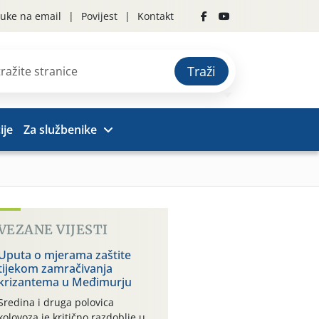
uke na email
Povijest
Kontakt
Traži
ije
Za službenike
VEZANE VIJESTI
Uputa o mjerama zaštite
tijekom zamračivanja
krizantema u Međimurju
Sredina i druga polovica
kolovoza je kritično razdoblje u