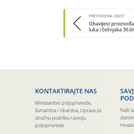
navigation
PRETHODNA VIJEST
Obavijest proizvođ
luka i češnjaka 30.0
KONTAKTIRAJTE NAS
SAV
POD
Ministarstvo poljoprivrede,
Naši s
šumarstva i ribarstva, Uprava za
danom
stručnu podršku razvoju
Hrvats
poljoprivrede